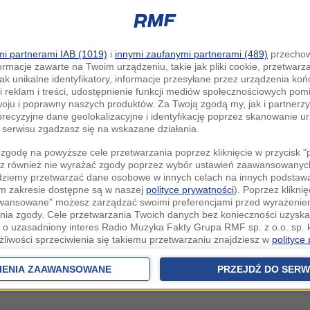
i partnerami IAB (1019)
i
innymi zaufanymi partnerami (489)
przechow
ormacje zawarte na Twoim urządzeniu, takie jak pliki cookie, przetwar
jak unikalne identyfikatory, informacje przesyłane przez urządzenia k
i reklam i treści, udostępnienie funkcji mediów społecznościowych pom
woju i poprawny naszych produktów. Za Twoją zgodą my, jak i partner
recyzyjne dane geolokalizacyjne i identyfikację poprzez skanowanie u
serwisu zgadzasz się na wskazane działania.
zgodę na powyższe cele przetwarzania poprzez kliknięcie w przycisk 
z również nie wyrażać zgody poprzez wybór ustawień zaawansowanych
dziemy przetwarzać dane osobowe w innych celach na innych podsta
ym zakresie dostępne są w naszej
polityce prywatności
). Poprzez kliknię
awansowane" możesz zarządzać swoimi preferencjami przed wyrażenie
ia zgody. Cele przetwarzania Twoich danych bez konieczności uzyska
 o uzasadniony interes Radio Muzyka Fakty Grupa RMF sp. z o.o. sp. k
żliwości sprzeciwienia się takiemu przetwarzaniu znajdziesz w
polityce
nia Twoich danych bez konieczności uzyskania Twojej zgody w oparci
ch Partnerów IAB
oraz możliwość sprzeciwienia się takiemu przetwarza
IENIA ZAAWANSOWANE
PRZEJDŹ DO SERW
aawansowanych.
rowolna i możesz ją w dowolnym momencie wycofać, zgoda będzie też