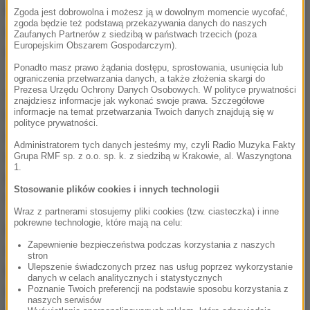
W 2026 roku hiszpańskie wybrzeża ponownie
Zgoda jest dobrowolna i możesz ją w dowolnym momencie wycofać,
zgoda będzie też podstawą przekazywania danych do naszych
znalazły się na czele światowych rankingów pod
Zaufanych Partnerów z siedzibą w państwach trzecich (poza
Europejskim Obszarem Gospodarczym).
względem jakości plaż i marin.
Międzynarodowe
Ponadto masz prawo żądania dostępu, sprostowania, usunięcia lub
Jury Błękitnej Flagi przyznało Hiszpanii aż 794
ograniczenia przetwarzania danych, a także złożenia skargi do
Prezesa Urzędu Ochrony Danych Osobowych. W polityce prywatności
wyróżnienia - o 44 więcej niż w poprzednim roku. To
znajdziesz informacje jak wykonać swoje prawa. Szczegółowe
informacje na temat przetwarzania Twoich danych znajdują się w
nie tylko potężny wzrost, ale także wyraźny sygnał,
polityce prywatności.
że hiszpańskie miejscowości nadmorskie, mariny i
Administratorem tych danych jesteśmy my, czyli Radio Muzyka Fakty
statki turystyczne nieustannie podnoszą
Grupa RMF sp. z o.o. sp. k. z siedzibą w Krakowie, al. Waszyngtona
1.
poprzeczkę w zakresie ekologii, bezpieczeństwa i
Stosowanie plików cookies i innych technologii
dostępności.
Wraz z partnerami stosujemy pliki cookies (tzw. ciasteczka) i inne
pokrewne technologie, które mają na celu:
Na tle innych krajów regionu Hiszpania prezentuje
Zapewnienie bezpieczeństwa podczas korzystania z naszych
się imponująco.
Grecja zajęła drugie miejsce
z 657
stron
Ulepszenie świadczonych przez nas usług poprzez wykorzystanie
Błękitnymi Flagami, a
Turcja trzecie
z 625.
danych w celach analitycznych i statystycznych
Poznanie Twoich preferencji na podstawie sposobu korzystania z
Hiszpańskie plaże z Błękitną Flagą stanowią aż 15
naszych serwisów