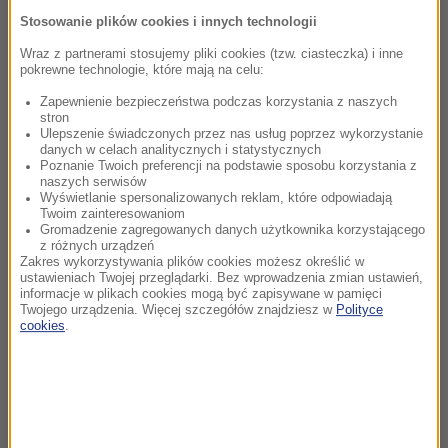
Stosowanie plików cookies i innych technologii
Wraz z partnerami stosujemy pliki cookies (tzw. ciasteczka) i inne
pokrewne technologie, które mają na celu:
Zapewnienie bezpieczeństwa podczas korzystania z naszych
stron
Ulepszenie świadczonych przez nas usług poprzez wykorzystanie
danych w celach analitycznych i statystycznych
Poznanie Twoich preferencji na podstawie sposobu korzystania z
naszych serwisów
Wyświetlanie spersonalizowanych reklam, które odpowiadają
Twoim zainteresowaniom
Gromadzenie zagregowanych danych użytkownika korzystającego
z różnych urządzeń
Zakres wykorzystywania plików cookies możesz określić w
ustawieniach Twojej przeglądarki. Bez wprowadzenia zmian ustawień,
informacje w plikach cookies mogą być zapisywane w pamięci
Twojego urządzenia. Więcej szczegółów znajdziesz w
Polityce
cookies
.