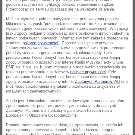
geolokalizacyjne i identyfikację poprzez skanowanie urządzeń.
Przechodząc do serwisu zgadzasz się na wskazane działania.
Możesz wyrazić zgodę na powyższe cele przetwarzania poprzez
kliknięcie w przycisk "przechodzę do serwisu", możesz również nie
wyrażać zgody poprzez wybór ustawień zaawansowanych. W sytuacji
braku zgody będziemy przetwarzać dane osobowe w innych celach na
innych podstawach prawnych (informacje w tym zakresie dostępne są
w naszej
polityce prywatności
). Poprzez kliknięcie w przycisk
Ukraińskie media przekazały, że wśród celów Rosjan
"ustawienia zaawansowane" możesz zarządzać swoimi preferencjami
przed wyrażeniem zgody lub odmową udzielenia zgody. Cele
była tama w Kijowie. Jak podkreślają, gdyby atak się
przetwarzania Twoich danych bez konieczności uzyskania Twojej
zgody w oparciu o uzasadniony interes Radio Muzyka Fakty Grupa
udał, mogłyby zginąć miliony ludzi.
RMF sp. z o.o. sp. k. oraz informacje o możliwości sprzeciwienia się
takiemu przetwarzaniu znajdziesz w
polityce prywatności
. Cele
przetwarzania Twoich danych bez konieczności uzyskania Twojej
zgody w oparciu o uzasadniony interes
Zaufanych Partnerów IAB
oraz
możliwość sprzeciwienia się takiemu przetwarzaniu znajdziesz w
ustawieniach zaawansowanych.
Zgoda jest dobrowolna i możesz ją w dowolnym momencie wycofać,
zgoda będzie też podstawą przekazywania danych do naszych
Zaufanych Partnerów z siedzibą w państwach trzecich (poza
Europejskim Obszarem Gospodarczym).
Ponadto masz prawo żądania dostępu, sprostowania, usunięcia lub
ograniczenia przetwarzania danych, a także złożenia skargi do
Prezesa Urzędu Ochrony Danych Osobowych. W polityce prywatności