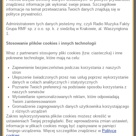
znajdziesz informacje jak wykonać swoje prawa. Szczegółowe
informacje na temat przetwarzania Twoich danych znajdują się w
polityce prywatności.
Administratorem tych danych jesteśmy my, czyli Radio Muzyka Fakty
Grupa RMF sp. z o.o. sp. k. z siedzibą w Krakowie, al. Waszyngtona
1.
Stosowanie plików cookies i innych technologii
Wraz z partnerami stosujemy pliki cookies (tzw. ciasteczka) i inne
pokrewne technologie, które mają na celu:
Zapewnienie bezpieczeństwa podczas korzystania z naszych
stron
Ulepszenie świadczonych przez nas usług poprzez wykorzystanie
danych w celach analitycznych i statystycznych
Poznanie Twoich preferencji na podstawie sposobu korzystania z
naszych serwisów
Wyświetlanie spersonalizowanych reklam, które odpowiadają
Twoim zainteresowaniom
Gromadzenie zagregowanych danych użytkownika korzystającego
z różnych urządzeń
Zakres wykorzystywania plików cookies możesz określić w
ustawieniach Twojej przeglądarki. Bez wprowadzenia zmian ustawień,
informacje w plikach cookies mogą być zapisywane w pamięci
Twojego urządzenia. Więcej szczegółów znajdziesz w
Polityce
cookies
.