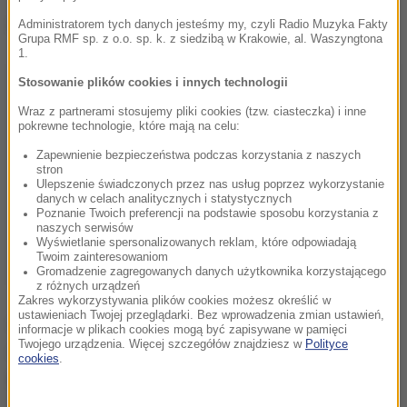
Dalsza część artykułu pod materiałem video:
Administratorem tych danych jesteśmy my, czyli Radio Muzyka Fakty
Grupa RMF sp. z o.o. sp. k. z siedzibą w Krakowie, al. Waszyngtona
1.
Stosowanie plików cookies i innych technologii
Wraz z partnerami stosujemy pliki cookies (tzw. ciasteczka) i inne
pokrewne technologie, które mają na celu:
Zapewnienie bezpieczeństwa podczas korzystania z naszych
stron
Ulepszenie świadczonych przez nas usług poprzez wykorzystanie
danych w celach analitycznych i statystycznych
Poznanie Twoich preferencji na podstawie sposobu korzystania z
naszych serwisów
Wyświetlanie spersonalizowanych reklam, które odpowiadają
Twoim zainteresowaniom
Gromadzenie zagregowanych danych użytkownika korzystającego
z różnych urządzeń
Zakres wykorzystywania plików cookies możesz określić w
ustawieniach Twojej przeglądarki. Bez wprowadzenia zmian ustawień,
Wiele razy mówiłem o wyborach: pójdziemy do nich
informacje w plikach cookies mogą być zapisywane w pamięci
Twojego urządzenia. Więcej szczegółów znajdziesz w
Polityce
wtedy, kiedy będą wszystkie odpowiednie gwarancje
cookies
.
bezpieczeństwa
- zaznaczył ukraiński prezydent.