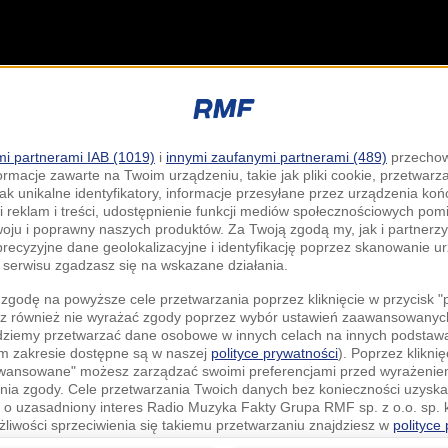
amolotów znajdujących się na terenie zakładów zosta
i partnerami IAB (1019)
i
innymi zaufanymi partnerami (489)
przechow
ormacje zawarte na Twoim urządzeniu, takie jak pliki cookie, przetwar
jak unikalne identyfikatory, informacje przesyłane przez urządzenia k
i reklam i treści, udostępnienie funkcji mediów społecznościowych pom
woju i poprawny naszych produktów. Za Twoją zgodą my, jak i partner
recyzyjne dane geolokalizacyjne i identyfikację poprzez skanowanie u
serwisu zgadzasz się na wskazane działania.
zgodę na powyższe cele przetwarzania poprzez kliknięcie w przycisk 
z również nie wyrażać zgody poprzez wybór ustawień zaawansowanych
dziemy przetwarzać dane osobowe w innych celach na innych podsta
ym zakresie dostępne są w naszej
polityce prywatności
). Poprzez kliknię
awansowane" możesz zarządzać swoimi preferencjami przed wyrażenie
ia zgody. Cele przetwarzania Twoich danych bez konieczności uzyska
 o uzasadniony interes Radio Muzyka Fakty Grupa RMF sp. z o.o. sp. k
żliwości sprzeciwienia się takiemu przetwarzaniu znajdziesz w
polityce
nia Twoich danych bez konieczności uzyskania Twojej zgody w oparci