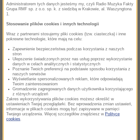
Dalsza część artykułu pod materiałem video:
Administratorem tych danych jesteśmy my, czyli Radio Muzyka Fakty
Grupa RMF sp. z o.o. sp. k. z siedzibą w Krakowie, al. Waszyngtona
1.
Stosowanie plików cookies i innych technologii
Wraz z partnerami stosujemy pliki cookies (tzw. ciasteczka) i inne
pokrewne technologie, które mają na celu:
Zapewnienie bezpieczeństwa podczas korzystania z naszych
stron
Ulepszenie świadczonych przez nas usług poprzez wykorzystanie
danych w celach analitycznych i statystycznych
Poznanie Twoich preferencji na podstawie sposobu korzystania z
naszych serwisów
Wyświetlanie spersonalizowanych reklam, które odpowiadają
Twoim zainteresowaniom
Gromadzenie zagregowanych danych użytkownika korzystającego
z różnych urządzeń
Zakres wykorzystywania plików cookies możesz określić w
ustawieniach Twojej przeglądarki. Bez wprowadzenia zmian ustawień,
Starania w kierunku zniesienia sankcji czynił z
informacje w plikach cookies mogą być zapisywane w pamięci
Twojego urządzenia. Więcej szczegółów znajdziesz w
Polityce
pomocą administracji Joe Bidena również bliski
cookies
.
współpracownik Władimira Putina i szef firmy Nord
Stream 2 AG Mattias Warnig.