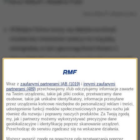
Steve Witkoff i Władimir Putin
W Białym Domu toczy się debata na temat
możliwości zniesienia sankcji na rosyjską
energetykę, w tym gazociąg Nord Stream 2.
Steve Witkoff, prezydencki wysłannik i przyjaciel
Donalda Trumpa, jest jednym z głównych
zwolenników zniesienia sankcji, twierdząc, że
Wraz z
zaufanymi partnerami IAB (1019)
i
innymi zaufanymi
nawiązał "przyjaźń" z Władimirem Putinem.
partnerami (489)
przechowujemy i/lub odczytujemy informacje zawarte
na Twoim urządzeniu, takie jak pliki cookie, przetwarzamy dane
Jak dotąd, te działania nie zyskały szerszego
osobowe, takie jak unikalne identyfikatory, informacje przesyłane
przez urządzenia końcowe niezbędne do personalizacji reklam i treści,
poparcia w Białym Domu. Sprzeciwiają się im m.in.
udostępnienie funkcji mediów społecznościowych pomiaru ruchu jak
również dla rozwoju i poprawny naszych produktów. Za Twoją zgodą
Departament Stanu i sekretarz zasobów
my, jak i partnerzy możemy wykorzystywać precyzyjne dane
geolokalizacyjne i identyfikację poprzez skanowanie urządzeń.
wewnętrznych Doug Burgum.
Przechodząc do serwisu zgadzasz się na wskazane działania.
Głównym argumentem przeciwników zniesienia
Możesz wyrazić zgodę na powyższe cele przetwarzania poprzez