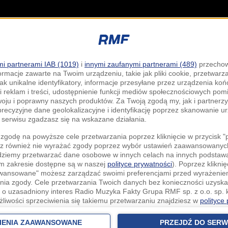
rainę, co nie przyniesie rezultatów, a za dwa lub trzy 
i partnerami IAB (1019)
i
innymi zaufanymi partnerami (489)
przechow
ormacje zawarte na Twoim urządzeniu, takie jak pliki cookie, przetwar
az"
- stwierdził. "Niestety, zdrowy rozsądek nie zwycięży
jak unikalne identyfikatory, informacje przesyłane przez urządzenia k
i reklam i treści, udostępnienie funkcji mediów społecznościowych pom
hmiast ogłosić zawieszenie broni i usiąść do stołu
woju i poprawny naszych produktów. Za Twoją zgodą my, jak i partner
er.
recyzyjne dane geolokalizacyjne i identyfikację poprzez skanowanie u
serwisu zgadzasz się na wskazane działania.
unek Słowacka Socjaldemokracja (Smer SSD) wygrała jesi
zgodę na powyższe cele przetwarzania poprzez kliknięcie w przycisk 
z również nie wyrażać zgody poprzez wybór ustawień zaawansowanych
ntarne. Po utworzeniu koalicyjnego rządu w deklaracji
dziemy przetwarzać dane osobowe w innych celach na innych podsta
 na państwową pomoc wojskową dla Ukrainy. Zapowiad
ym zakresie dostępne są w naszej
polityce prywatności
). Poprzez kliknię
awansowane" możesz zarządzać swoimi preferencjami przed wyrażenie
ia zgody. Cele przetwarzania Twoich danych bez konieczności uzyska
 o uzasadniony interes Radio Muzyka Fakty Grupa RMF sp. z o.o. sp. k
żliwości sprzeciwienia się takiemu przetwarzaniu znajdziesz w
polityce
nia Twoich danych bez konieczności uzyskania Twojej zgody w oparci
ch Partnerów IAB
oraz możliwość sprzeciwienia się takiemu przetwarza
IENIA ZAAWANSOWANE
PRZEJDŹ DO SERW
aawansowanych.