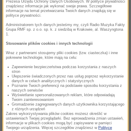
Prezesa Urzędu Ochrony Danych Osobowych. W polityce prywatności
znajdziesz informacje jak wykonać swoje prawa. Szczegółowe
informacje na temat przetwarzania Twoich danych znajdują się w
polityce prywatności.
Administratorem tych danych jesteśmy my, czyli Radio Muzyka Fakty
Grupa RMF sp. z o.o. sp. k. z siedzibą w Krakowie, al. Waszyngtona
Według rumuńskiego Ministerstwa Spraw
1.
Zagranicznych, Bukareszt prowadzi także rozmowy
Stosowanie plików cookies i innych technologii
z szefową unijnej dyplomacji Kają Kallas o
Wraz z partnerami stosujemy pliki cookies (tzw. ciasteczka) i inne
pokrewne technologie, które mają na celu:
przyspieszeniu zatwierdzenia nowego pakietu
Zapewnienie bezpieczeństwa podczas korzystania z naszych
sankcji przeciwko Rosji.
stron
Ulepszenie świadczonych przez nas usług poprzez wykorzystanie
danych w celach analitycznych i statystycznych
Rosja szybko zareaguje na decyzję Rumunii o
Poznanie Twoich preferencji na podstawie sposobu korzystania z
naszych serwisów
zamknięciu rosyjskiego konsulatu w Konstancy,
Wyświetlanie spersonalizowanych reklam, które odpowiadają
Twoim zainteresowaniom
poinformowała z kolei państwowa rosyjska agencja
Gromadzenie zagregowanych danych użytkownika korzystającego
informacyjna TASS, cytując rzeczniczkę
z różnych urządzeń
Zakres wykorzystywania plików cookies możesz określić w
Ministerstwa Spraw Zagranicznych Marię
ustawieniach Twojej przeglądarki. Bez wprowadzenia zmian ustawień,
informacje w plikach cookies mogą być zapisywane w pamięci
Zacharową.
Twojego urządzenia. Więcej szczegółów znajdziesz w
Polityce