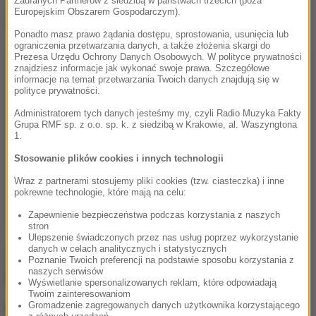
Zaufanych Partnerów z siedzibą w państwach trzecich (poza
Europejskim Obszarem Gospodarczym).
Dalsza część artykułu pod materiałem video:
Ponadto masz prawo żądania dostępu, sprostowania, usunięcia lub
ograniczenia przetwarzania danych, a także złożenia skargi do
Prezesa Urzędu Ochrony Danych Osobowych. W polityce prywatności
znajdziesz informacje jak wykonać swoje prawa. Szczegółowe
informacje na temat przetwarzania Twoich danych znajdują się w
polityce prywatności.
Administratorem tych danych jesteśmy my, czyli Radio Muzyka Fakty
Grupa RMF sp. z o.o. sp. k. z siedzibą w Krakowie, al. Waszyngtona
1.
Stosowanie plików cookies i innych technologii
Wraz z partnerami stosujemy pliki cookies (tzw. ciasteczka) i inne
pokrewne technologie, które mają na celu:
Zapewnienie bezpieczeństwa podczas korzystania z naszych
stron
Ulepszenie świadczonych przez nas usług poprzez wykorzystanie
danych w celach analitycznych i statystycznych
Szala znów przechyla się na stronę
Poznanie Twoich preferencji na podstawie sposobu korzystania z
naszych serwisów
Rosji
Wyświetlanie spersonalizowanych reklam, które odpowiadają
Twoim zainteresowaniom
Gromadzenie zagregowanych danych użytkownika korzystającego
Wydaje się, że teraz szala znów przechyla się na