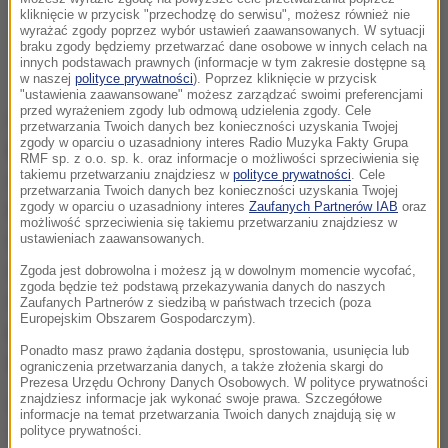
kliknięcie w przycisk "przechodzę do serwisu", możesz również nie
wyrażać zgody poprzez wybór ustawień zaawansowanych. W sytuacji
Więcej informacji z Polski i świata znajdziesz
braku zgody będziemy przetwarzać dane osobowe w innych celach na
na
RMF24.pl
.
innych podstawach prawnych (informacje w tym zakresie dostępne są
w naszej
polityce prywatności
). Poprzez kliknięcie w przycisk
"ustawienia zaawansowane" możesz zarządzać swoimi preferencjami
przed wyrażeniem zgody lub odmową udzielenia zgody. Cele
We wtorek Tatnieft, jeden z największych rosyjskich
przetwarzania Twoich danych bez konieczności uzyskania Twojej
zgody w oparciu o uzasadniony interes Radio Muzyka Fakty Grupa
koncernów naftowo-gazowych, ogłosił
RMF sp. z o.o. sp. k. oraz informacje o możliwości sprzeciwienia się
takiemu przetwarzaniu znajdziesz w
polityce prywatności
. Cele
wprowadzenie
ograniczeń w sprzedaży paliw na
przetwarzania Twoich danych bez konieczności uzyskania Twojej
zgody w oparciu o uzasadniony interes
Zaufanych Partnerów IAB
oraz
terenie całej Rosji
. Obecnie na wszystkich stacjach
możliwość sprzeciwienia się takiemu przetwarzaniu znajdziesz w
należących do Tatnieftu obowiązują limity
ustawieniach zaawansowanych.
dotyczące ilości sprzedawanego paliwa. Dodatkowo,
Zgoda jest dobrowolna i możesz ją w dowolnym momencie wycofać,
zgoda będzie też podstawą przekazywania danych do naszych
wprowadzono restrykcje dotyczące sposobu
Zaufanych Partnerów z siedzibą w państwach trzecich (poza
Europejskim Obszarem Gospodarczym).
płatności -
tankowanie jest możliwe wyłącznie za
Ponadto masz prawo żądania dostępu, sprostowania, usunięcia lub
gotówkę.
ograniczenia przetwarzania danych, a także złożenia skargi do
Prezesa Urzędu Ochrony Danych Osobowych. W polityce prywatności
znajdziesz informacje jak wykonać swoje prawa. Szczegółowe
Według doniesień rosyjskich mediów na stacjach
informacje na temat przetwarzania Twoich danych znajdują się w
polityce prywatności.
Tatnieftu w Czelabińsku na Uralu
kierowcy