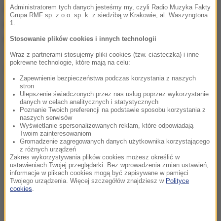
Administratorem tych danych jesteśmy my, czyli Radio Muzyka Fakty
samochodów osobowych mogą zatankować
Grupa RMF sp. z o.o. sp. k. z siedzibą w Krakowie, al. Waszyngtona
maksymalnie 30 litrów benzyny oraz 60 litrów oleju
1.
napędowego.
Stosowanie plików cookies i innych technologii
Wraz z partnerami stosujemy pliki cookies (tzw. ciasteczka) i inne
pokrewne technologie, które mają na celu:
Dalsza część artykułu pod materiałem video:
Zapewnienie bezpieczeństwa podczas korzystania z naszych
stron
Ulepszenie świadczonych przez nas usług poprzez wykorzystanie
danych w celach analitycznych i statystycznych
Poznanie Twoich preferencji na podstawie sposobu korzystania z
naszych serwisów
Wyświetlanie spersonalizowanych reklam, które odpowiadają
Twoim zainteresowaniom
Gromadzenie zagregowanych danych użytkownika korzystającego
z różnych urządzeń
Zakres wykorzystywania plików cookies możesz określić w
ustawieniach Twojej przeglądarki. Bez wprowadzenia zmian ustawień,
informacje w plikach cookies mogą być zapisywane w pamięci
Twojego urządzenia. Więcej szczegółów znajdziesz w
Polityce
cookies
.