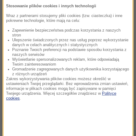
Stosowanie plików cookies i innych technologii
Wraz z partnerami stosujemy pliki cookies (tzw. ciasteczka) i inne
Dalsza część artykułu pod materiałem video:
pokrewne technologie, które mają na celu:
Zapewnienie bezpieczeństwa podczas korzystania z naszych
stron
Ulepszenie świadczonych przez nas usług poprzez wykorzystanie
danych w celach analitycznych i statystycznych
Poznanie Twoich preferencji na podstawie sposobu korzystania z
naszych serwisów
Wyświetlanie spersonalizowanych reklam, które odpowiadają
Twoim zainteresowaniom
Gromadzenie zagregowanych danych użytkownika korzystającego
z różnych urządzeń
Zakres wykorzystywania plików cookies możesz określić w
ustawieniach Twojej przeglądarki. Bez wprowadzenia zmian ustawień,
informacje w plikach cookies mogą być zapisywane w pamięci
Twojego urządzenia. Więcej szczegółów znajdziesz w
Polityce
cookies
.
Pożar został ugaszony przez personel i straż pożarną
stacjonującą na terenie stoczni. Nie doszło do