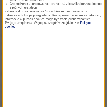
Gromadzenie zagregowanych danych użytkownika korzystającego
z różnych urządzeń
Zakres wykorzystywania plików cookies możesz określić w
Balicki powiedział, że chciałby, żeby obwód
ustawieniach Twojej przeglądarki. Bez wprowadzenia zmian ustawień,
informacje w plikach cookies mogą być zapisywane w pamięci
zaporoski został przyłączony do Rosji.
Nie widzimy
Twojego urządzenia. Więcej szczegółów znajdziesz w
Polityce
cookies
.
naszej przyszłości poza Federacją Rosyjską -
mówił.
Podobne życzenia wyrażają szefowie okupacyjnej
administracji w obwodzie chersońskim.
Źródło: RMF24
Ukraina
Rosja
wojna
Zaporoże
Tagi:
NAJWAŻNIEJSZE FAKTY
Strąca drony uderzeniowe,
ma dużą skuteczność.
Ukraina prezentuje broń na
Rosjan