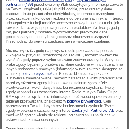
Zaporoskie grunty, zasoby naturalne i
partnerami (489)
przechowujemy i/lub odczytujemy informacje zawarte
przedsiębiorstwa strategiczne
należące do Ukrainy
na Twoim urządzeniu, takie jak pliki cookie, przetwarzamy dane
osobowe, takie jak unikalne identyfikatory, informacje przesyłane
zostaną przejęte przez władze okupacyjne. Dekret
przez urządzenia końcowe niezbędne do personalizacji reklam i treści,
udostępnienie funkcji mediów społecznościowych pomiaru ruchu jak
w tej sprawie podpisał szef "administracji
również dla rozwoju i poprawny naszych produktów. Za Twoją zgodą
my, jak i partnerzy możemy wykorzystywać precyzyjne dane
wojskowo-cywilnej" Jewhen Balicki.
geolokalizacyjne i identyfikację poprzez skanowanie urządzeń.
Przechodząc do serwisu zgadzasz się na wskazane działania.
Obwód zaporoski jest częściowo kontrolowany
Możesz wyrazić zgodę na powyższe cele przetwarzania poprzez
kliknięcie w przycisk "przechodzę do serwisu", możesz również nie
przez Rosjan. To tam znajduje się m.in. Zaporoska
wyrażać zgody poprzez wybór ustawień zaawansowanych. W sytuacji
braku zgody będziemy przetwarzać dane osobowe w innych celach na
Elektrownia Atomowa, będąca obecnie w rękach
innych podstawach prawnych (informacje w tym zakresie dostępne są
okupantów.
w naszej
polityce prywatności
). Poprzez kliknięcie w przycisk
"ustawienia zaawansowane" możesz zarządzać swoimi preferencjami
przed wyrażeniem zgody lub odmową udzielenia zgody. Cele
Rosjanie na przejętych regionach wprowadzają
przetwarzania Twoich danych bez konieczności uzyskania Twojej
zgody w oparciu o uzasadniony interes Radio Muzyka Fakty Grupa
okupacyjne rządy, nadają rosyjskie stacje
RMF sp. z o.o. sp. k. oraz informacje o możliwości sprzeciwienia się
takiemu przetwarzaniu znajdziesz w
polityce prywatności
. Cele
telewizyjne oraz radiowe, a także narzucają
przetwarzania Twoich danych bez konieczności uzyskania Twojej
zgody w oparciu o uzasadniony interes
Zaufanych Partnerów IAB
oraz
płatności rublami.
możliwość sprzeciwienia się takiemu przetwarzaniu znajdziesz w
ustawieniach zaawansowanych.
Szefem prorosyjskiej administracji w obwodzie
Zgoda jest dobrowolna i możesz ją w dowolnym momencie wycofać,