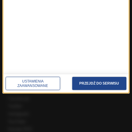
Fakty z Wrocławia
Fakty z Zakopanego
ROZMOWY W RMF FM
Najnowsze rozmowy w RMF FM
Rozmowa o 7:00 w RMF FM i Radiu RMF24
Poranna rozmowa w RMF FM
Popołudniowa rozmowa w RMF FM
Gość Krzysztofa Ziemca w RMF FM
Rozmowy w Radiu RMF24
SPOŁECZNOŚĆ
USTAWIENIA
PRZEJDŹ DO SERWISU
ZAAWANSOWANE
Facebook
Twitter
Instagram
YouTube
Kanały RSS