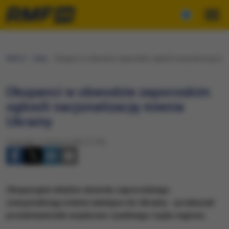
RMF24
Fakty
Okupanci w obwodzie zaporoskim ogłosili nacjonalizację mie
Okupanci w obwodzie zaporoskim
ogłosili nacjonalizację mienia
Ukrainy
Czwartek, 2 czerwca 2022 (17:30)
​Okupacyjne władze obwodu zaporoskiego
znacjonalizują mienie należące do Ukrainy - przekazali
przedstawiciele wojskowo-cywilnego rządu regionu.