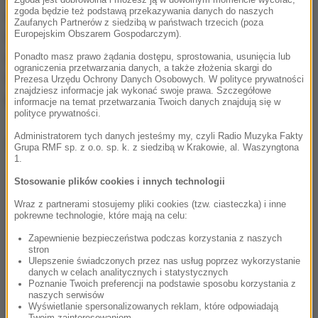
zgoda będzie też podstawą przekazywania danych do naszych
zaporoskim został Jewhen Balicki, były deputowany
Zaufanych Partnerów z siedzibą w państwach trzecich (poza
Europejskim Obszarem Gospodarczym).
Opozycyjnej Platformy "Za Życie" - partii, która po
rozpoczęciu wojny została zdelegalizowana przez
Ponadto masz prawo żądania dostępu, sprostowania, usunięcia lub
ograniczenia przetwarzania danych, a także złożenia skargi do
Wołodymyra Zełenskiego za bliskie związki z
Prezesa Urzędu Ochrony Danych Osobowych. W polityce prywatności
znajdziesz informacje jak wykonać swoje prawa. Szczegółowe
Moskwą.
informacje na temat przetwarzania Twoich danych znajdują się w
polityce prywatności.
Administratorem tych danych jesteśmy my, czyli Radio Muzyka Fakty
Dalsza część artykułu pod materiałem video:
Grupa RMF sp. z o.o. sp. k. z siedzibą w Krakowie, al. Waszyngtona
1.
Stosowanie plików cookies i innych technologii
Wraz z partnerami stosujemy pliki cookies (tzw. ciasteczka) i inne
pokrewne technologie, które mają na celu:
Zapewnienie bezpieczeństwa podczas korzystania z naszych
stron
Ulepszenie świadczonych przez nas usług poprzez wykorzystanie
danych w celach analitycznych i statystycznych
Poznanie Twoich preferencji na podstawie sposobu korzystania z
naszych serwisów
Wyświetlanie spersonalizowanych reklam, które odpowiadają
Twoim zainteresowaniom