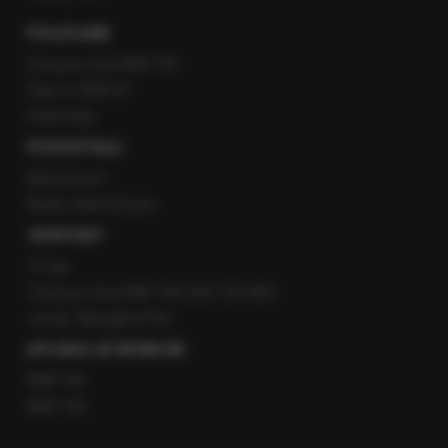
POLECANE
Gorąca Linia RMF FM
Staż w RMF24
Patronaty
POZOSTAŁE
Newsroom
Radio internetowe
KONTAKT
O nas
Gorąca Linia RMF FM: 600 700 800
email: fakty@rmf.fm
APLIKACJE MOBILNE
RMF FM
RMF ON