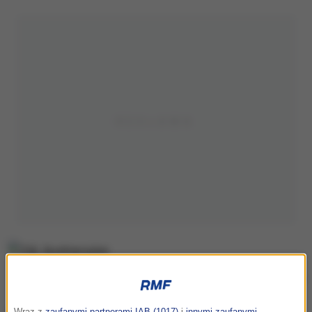
Zdj. ilustracyjne
Wraz z
zaufanymi partnerami IAB (1017)
i
innymi zaufanymi