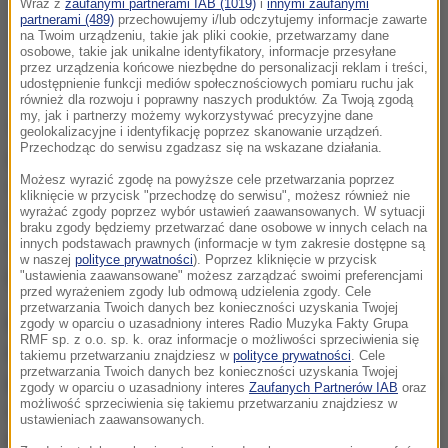
Wraz z
zaufanymi partnerami IAB (1019)
i
innymi zaufanymi
partnerami (489)
przechowujemy i/lub odczytujemy informacje zawarte
na Twoim urządzeniu, takie jak pliki cookie, przetwarzamy dane
Po więcej aktualnych informacji z Polski i ze
osobowe, takie jak unikalne identyfikatory, informacje przesyłane
świata zapraszamy na stronę główną
rmf24.pl
.
przez urządzenia końcowe niezbędne do personalizacji reklam i treści,
udostępnienie funkcji mediów społecznościowych pomiaru ruchu jak
również dla rozwoju i poprawny naszych produktów. Za Twoją zgodą
my, jak i partnerzy możemy wykorzystywać precyzyjne dane
Wykonano ogromny zakres niezwykle ważnych,
geolokalizacyjne i identyfikację poprzez skanowanie urządzeń.
Przechodząc do serwisu zgadzasz się na wskazane działania.
pilnych prac. Wszystkie eksponaty zagrożone
Możesz wyrazić zgodę na powyższe cele przetwarzania poprzez
uszkodzeniem zostały zdemontowane i uratowane.
kliknięcie w przycisk "przechodzę do serwisu", możesz również nie
wyrażać zgody poprzez wybór ustawień zaawansowanych. W sytuacji
Udało się to zrobić już w pierwszej godzinie po
braku zgody będziemy przetwarzać dane osobowe w innych celach na
uderzeniu
- relacjonował Maksym Ostapenko
innych podstawach prawnych (informacje w tym zakresie dostępne są
w naszej
polityce prywatności
). Poprzez kliknięcie w przycisk
podczas wtorkowej konferencji prasowej.
"ustawienia zaawansowane" możesz zarządzać swoimi preferencjami
przed wyrażeniem zgody lub odmową udzielenia zgody. Cele
przetwarzania Twoich danych bez konieczności uzyskania Twojej
Ławra Peczerska została zaatakowana w nocy z
zgody w oparciu o uzasadniony interes Radio Muzyka Fakty Grupa
RMF sp. z o.o. sp. k. oraz informacje o możliwości sprzeciwienia się
niedzieli na poniedziałek, w trakcie trwającego
takiemu przetwarzaniu znajdziesz w
polityce prywatności
. Cele
przetwarzania Twoich danych bez konieczności uzyskania Twojej
ponad cztery godziny ostrzału.
W wyniku uderzenia
zgody w oparciu o uzasadniony interes
Zaufanych Partnerów IAB
oraz
możliwość sprzeciwienia się takiemu przetwarzaniu znajdziesz w
rosyjskiego drona w płomieniach stanął m.in.
ustawieniach zaawansowanych.
kompleks klasztorny, którego początki sięgają XI