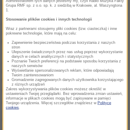
Administratorem tych danych jesteśmy my, czyli Radio Muzyka Fakty
W rozmowie z brytyjską telewizją Sky News Gianni
Grupa RMF sp. z o.o. sp. k. z siedzibą w Krakowie, al. Waszyngtona
1.
Infantino stwierdził, że światowa federacja piłkarska
Stosowanie plików cookies i innych technologii
powinna znieść zakaz udziału Rosji w
Wraz z partnerami stosujemy pliki cookies (tzw. ciasteczka) i inne
międzynarodowych turniejach,
przynajmniej na
pokrewne technologie, które mają na celu:
poziomie młodzieżowym
.
Zapewnienie bezpieczeństwa podczas korzystania z naszych
stron
Ulepszenie świadczonych przez nas usług poprzez wykorzystanie
"Ten zakaz niczego nie osiągnął. Przyniósł jedynie
danych w celach analitycznych i statystycznych
Poznanie Twoich preferencji na podstawie sposobu korzystania z
więcej frustracji i nienawiści" - podkreślił szef FIFA.
naszych serwisów
Wyświetlanie spersonalizowanych reklam, które odpowiadają
Dodał, że jest przeciwnikiem zarówno zakazów, jak i
Twoim zainteresowaniom
bojkotów, które jego zdaniem nie przynoszą
Gromadzenie zagregowanych danych użytkownika korzystającego
z różnych urządzeń
pozytywnych efektów.
Zakres wykorzystywania plików cookies możesz określić w
ustawieniach Twojej przeglądarki. Bez wprowadzenia zmian ustawień,
informacje w plikach cookies mogą być zapisywane w pamięci
Obecnie rosyjskie drużyny narodowe są wykluczone
Twojego urządzenia. Więcej szczegółów znajdziesz w
Polityce
cookies
.
ze wszystkich rozgrywek organizowanych przez
FIFA i UEFA. Oznacza to, że nie wystąpią m.in. w
eliminacjach i finałach mistrzostw Europy 2028,