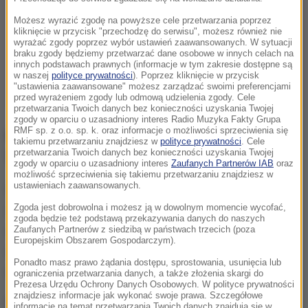
Możesz wyrazić zgodę na powyższe cele przetwarzania poprzez
kliknięcie w przycisk "przechodzę do serwisu", możesz również nie
wyrażać zgody poprzez wybór ustawień zaawansowanych. W sytuacji
braku zgody będziemy przetwarzać dane osobowe w innych celach na
innych podstawach prawnych (informacje w tym zakresie dostępne są
w naszej
polityce prywatności
). Poprzez kliknięcie w przycisk
"ustawienia zaawansowane" możesz zarządzać swoimi preferencjami
przed wyrażeniem zgody lub odmową udzielenia zgody. Cele
przetwarzania Twoich danych bez konieczności uzyskania Twojej
zgody w oparciu o uzasadniony interes Radio Muzyka Fakty Grupa
RMF sp. z o.o. sp. k. oraz informacje o możliwości sprzeciwienia się
Ostre stanowisko Ukrainy wobec
takiemu przetwarzaniu znajdziesz w
polityce prywatności
. Cele
przetwarzania Twoich danych bez konieczności uzyskania Twojej
Węgier i Słowacji
zgody w oparciu o uzasadniony interes
Zaufanych Partnerów IAB
oraz
możliwość sprzeciwienia się takiemu przetwarzaniu znajdziesz w
ustawieniach zaawansowanych.
W sobotę ukraińskie Ministerstwo Spraw
Zgoda jest dobrowolna i możesz ją w dowolnym momencie wycofać,
Zagranicznych wydało stanowczy komunikat w
zgoda będzie też podstawą przekazywania danych do naszych
odpowiedzi na działania i wypowiedzi władz Węgier
Zaufanych Partnerów z siedzibą w państwach trzecich (poza
Europejskim Obszarem Gospodarczym).
oraz Słowacji po wstrzymaniu dostaw ropy przez
Ponadto masz prawo żądania dostępu, sprostowania, usunięcia lub
rurociąg Przyjaźń.
ograniczenia przetwarzania danych, a także złożenia skargi do
Prezesa Urzędu Ochrony Danych Osobowych. W polityce prywatności
znajdziesz informacje jak wykonać swoje prawa. Szczegółowe
Resort podkreślił, że
„Ukraina odrzuca i potępia
informacje na temat przetwarzania Twoich danych znajdują się w