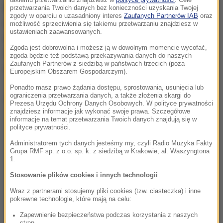
takiemu przetwarzaniu znajdziesz w
polityce prywatności
. Cele
Południowokoreański instytut szacuje, że całkowite
przetwarzania Twoich danych bez konieczności uzyskania Twojej
zgody w oparciu o uzasadniony interes
Zaufanych Partnerów IAB
oraz
dochody w walutach obcych, które Korea Płn. mogła
możliwość sprzeciwienia się takiemu przetwarzaniu znajdziesz w
ustawieniach zaawansowanych.
wygenerować między sierpniem 2023 a grudniem
Zgoda jest dobrowolna i możesz ją w dowolnym momencie wycofać,
2024 r. z eksportu broni i rozmieszczenia swoich
zgoda będzie też podstawą przekazywania danych do naszych
Zaufanych Partnerów z siedzibą w państwach trzecich (poza
wojsk, to
równowartość 14,4 mld dolarów.
Europejskim Obszarem Gospodarczym).
Ponadto masz prawo żądania dostępu, sprostowania, usunięcia lub
ograniczenia przetwarzania danych, a także złożenia skargi do
Dalsza część artykułu pod materiałem video:
Prezesa Urzędu Ochrony Danych Osobowych. W polityce prywatności
znajdziesz informacje jak wykonać swoje prawa. Szczegółowe
informacje na temat przetwarzania Twoich danych znajdują się w
polityce prywatności.
Administratorem tych danych jesteśmy my, czyli Radio Muzyka Fakty
Grupa RMF sp. z o.o. sp. k. z siedzibą w Krakowie, al. Waszyngtona
1.
Stosowanie plików cookies i innych technologii
Wraz z partnerami stosujemy pliki cookies (tzw. ciasteczka) i inne
pokrewne technologie, które mają na celu:
Zapewnienie bezpieczeństwa podczas korzystania z naszych