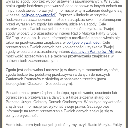
wyrażać zgody poprzez wybór ustawień zaawansowanych. W sytuacji
braku zgody będziemy przetwarzać dane osobowe w innych celach na
które dopiero co stały się pełnoletnie, po seniorów,
innych podstawach prawnych (informacje w tym zakresie dostępne są
w naszej
polityce prywatności
). Poprzez kliknięcie w przycisk
którzy pamiętają czasy Związku Radzieckiego, jak
"ustawienia zaawansowane" możesz zarządzać swoimi preferencjami
np.
przed wyrażeniem zgody lub odmową udzielenia zgody. Cele
61-letni Wasilj Nazarov.
przetwarzania Twoich danych bez konieczności uzyskania Twojej
zgody w oparciu o uzasadniony interes Radio Muzyka Fakty Grupa
Chcę bronić swojej ojczyzny i Polski też. Nie
RMF sp. z o.o. sp. k. oraz informacje o możliwości sprzeciwienia się
takiemu przetwarzaniu znajdziesz w
polityce prywatności
. Cele
zapominajcie o tym, że jeśli nie zatrzymamy tych
przetwarzania Twoich danych bez konieczności uzyskania Twojej
zgody w oparciu o uzasadniony interes
Zaufanych Partnerów IAB
oraz
wojsk tu - one pojadą na Litwę, Łotwę do Estonii. A
możliwość sprzeciwienia się takiemu przetwarzaniu znajdziesz w
ustawieniach zaawansowanych.
wy Polacy, od początku nas wspieracie, od 2014 roku,
Zgoda jest dobrowolna i możesz ją w dowolnym momencie wycofać,
rozumiecie nas, bo to przecież blisko
- mówi dopiero
zgoda będzie też podstawą przekazywania danych do naszych
Zaufanych Partnerów z siedzibą w państwach trzecich (poza
co przyjęty do oddziału ochotnik.
Europejskim Obszarem Gospodarczym).
Ponadto masz prawo żądania dostępu, sprostowania, usunięcia lub
ograniczenia przetwarzania danych, a także złożenia skargi do
ZOBACZ RÓWNIEŻ:
Prezesa Urzędu Ochrony Danych Osobowych. W polityce prywatności
znajdziesz informacje jak wykonać swoje prawa. Szczegółowe
informacje na temat przetwarzania Twoich danych znajdują się w
Ukraińska deputowana: Atak może nastąpić w
polityce prywatności.
dowolnym momencie i w dowolnej skali
Administratorem tych danych jesteśmy my, czyli Radio Muzyka Fakty