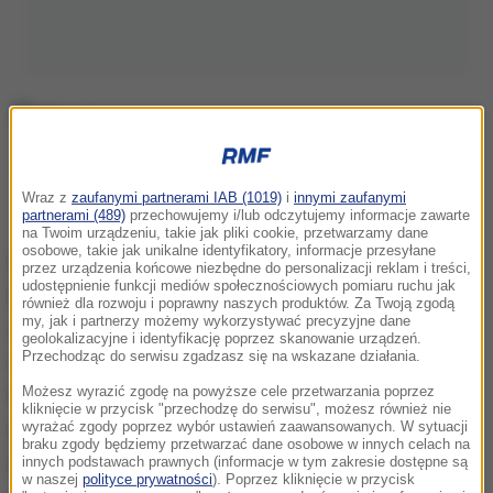
Po więcej aktualnych informacji zapraszamy
Wraz z
zaufanymi partnerami IAB (1019)
i
innymi zaufanymi
do
RMF24.pl
partnerami (489)
przechowujemy i/lub odczytujemy informacje zawarte
na Twoim urządzeniu, takie jak pliki cookie, przetwarzamy dane
osobowe, takie jak unikalne identyfikatory, informacje przesyłane
Władze Republiki Tuwy, autonomicznego regionu
przez urządzenia końcowe niezbędne do personalizacji reklam i treści,
udostępnienie funkcji mediów społecznościowych pomiaru ruchu jak
Federacji Rosyjskiej, ustanowiły
Order Subedeja
-
również dla rozwoju i poprawny naszych produktów. Za Twoją zgodą
my, jak i partnerzy możemy wykorzystywać precyzyjne dane
odznaczenie nazwane na cześć słynnego
geolokalizacyjne i identyfikację poprzez skanowanie urządzeń.
Przechodząc do serwisu zgadzasz się na wskazane działania.
mongolskiego wodza i bliskiego współpracownika
Możesz wyrazić zgodę na powyższe cele przetwarzania poprzez
Czyngis-chana
. Decyzję podjęto podczas
kliknięcie w przycisk "przechodzę do serwisu", możesz również nie
posiedzenia parlamentu 19 maja, o czym
wyrażać zgody poprzez wybór ustawień zaawansowanych. W sytuacji
braku zgody będziemy przetwarzać dane osobowe w innych celach na
poinformował dziennik "Kommiersant".
innych podstawach prawnych (informacje w tym zakresie dostępne są
w naszej
polityce prywatności
). Poprzez kliknięcie w przycisk