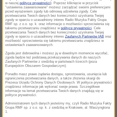
przeprowadzą rozmowy na temat wzmocnienia
w naszej
polityce prywatności
). Poprzez kliknięcie w przycisk
"ustawienia zaawansowane" możesz zarządzać swoimi preferencjami
stosunków między oboma krajami.
przed wyrażeniem zgody lub odmową udzielenia zgody. Cele
przetwarzania Twoich danych bez konieczności uzyskania Twojej
zgody w oparciu o uzasadniony interes Radio Muzyka Fakty Grupa
"
Być może
(
dojdzie do spotkania
- przyp. red.).
RMF sp. z o.o. sp. k. oraz informacje o możliwości sprzeciwienia się
takiemu przetwarzaniu znajdziesz w
polityce prywatności
. Cele
Jednak opór wobec dialogu USA-Rosja jest
przetwarzania Twoich danych bez konieczności uzyskania Twojej
rzeczywisty, napędzany przez zakorzenione
zgody w oparciu o uzasadniony interes
Zaufanych Partnerów IAB
oraz
możliwość sprzeciwienia się takiemu przetwarzaniu znajdziesz w
interesy i stare narracje" - skomentował Dmitrijew
ustawieniach zaawansowanych.
doniesienia CNN na swoim kanale w serwisie X.
Zgoda jest dobrowolna i możesz ją w dowolnym momencie wycofać,
zgoda będzie też podstawą przekazywania danych do naszych
Zaufanych Partnerów z siedzibą w państwach trzecich (poza
Europejskim Obszarem Gospodarczym).
Dalsza część artykułu pod materiałem video:
Ponadto masz prawo żądania dostępu, sprostowania, usunięcia lub
ograniczenia przetwarzania danych, a także złożenia skargi do
Prezesa Urzędu Ochrony Danych Osobowych. W polityce prywatności
znajdziesz informacje jak wykonać swoje prawa. Szczegółowe
informacje na temat przetwarzania Twoich danych znajdują się w
polityce prywatności.
Administratorem tych danych jesteśmy my, czyli Radio Muzyka Fakty
Grupa RMF sp. z o.o. sp. k. z siedzibą w Krakowie, al. Waszyngtona
1.