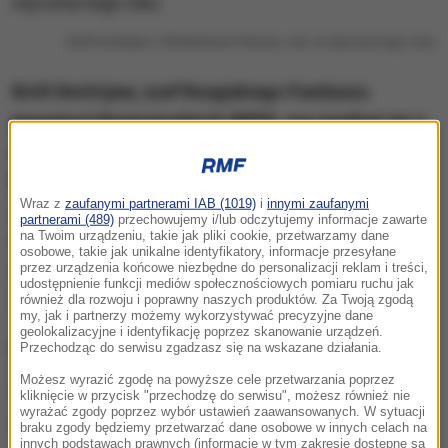
Kiriłł Dmitrijew z Władimirem Putinem, zdj. ze stycznia tego roku
Kiriłł Dmitrijew, szef Rosyjskiego Funduszu
Inwestycji Bezpośrednich (RFPI), ma spotkać się z
amerykańskim wysłannikiem ds. Bliskiego
Wschodu Steve'em Witkoffem
, który od miesięcy
Wraz z
zaufanymi partnerami IAB (1019)
i
innymi zaufanymi
uczestniczy też w rozmowach dotyczących
partnerami (489)
przechowujemy i/lub odczytujemy informacje zawarte
na Twoim urządzeniu, takie jak pliki cookie, przetwarzamy dane
rozejmu w wojnie Rosji przeciwko Ukrainie - podały
osobowe, takie jak unikalne identyfikatory, informacje przesyłane
przez urządzenia końcowe niezbędne do personalizacji reklam i treści,
dwa źródła zaznajomione ze sprawą.
udostępnienie funkcji mediów społecznościowych pomiaru ruchu jak
również dla rozwoju i poprawny naszych produktów. Za Twoją zgodą
Jedno z nich poinformowało, że
do spotkania ma
my, jak i partnerzy możemy wykorzystywać precyzyjne dane
geolokalizacyjne i identyfikację poprzez skanowanie urządzeń.
dojść już w środę
.
Przechodząc do serwisu zgadzasz się na wskazane działania.
Możesz wyrazić zgodę na powyższe cele przetwarzania poprzez
O planowanym spotkaniu informowała wcześniej
kliknięcie w przycisk "przechodzę do serwisu", możesz również nie
wyrażać zgody poprzez wybór ustawień zaawansowanych. W sytuacji
telewizja CNN, która podała, że Dmitrijew i Witkoff
braku zgody będziemy przetwarzać dane osobowe w innych celach na
innych podstawach prawnych (informacje w tym zakresie dostępne są