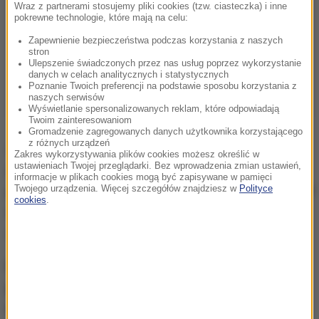
Wraz z partnerami stosujemy pliki cookies (tzw. ciasteczka) i inne
pokrewne technologie, które mają na celu:
Zapewnienie bezpieczeństwa podczas korzystania z naszych
stron
Ulepszenie świadczonych przez nas usług poprzez wykorzystanie
danych w celach analitycznych i statystycznych
Poznanie Twoich preferencji na podstawie sposobu korzystania z
naszych serwisów
Wyświetlanie spersonalizowanych reklam, które odpowiadają
Twoim zainteresowaniom
Gromadzenie zagregowanych danych użytkownika korzystającego
z różnych urządzeń
Z tego, co widzimy, nie ma w nich obecnie naszego
Zakres wykorzystywania plików cookies możesz określić w
ustawieniach Twojej przeglądarki. Bez wprowadzenia zmian ustawień,
głównego żądania, a mianowicie
rozwiązania
informacje w plikach cookies mogą być zapisywane w pamięci
problemów związanych z zasadniczymi przyczynami
Twojego urządzenia. Więcej szczegółów znajdziesz w
Polityce
cookies
.
tego konfliktu
- oznajmił.
Jest ono kompletnie
nieobecne i trzeba to naprawić
- dodał.
Dotychczas Kreml, mówiąc o "zasadniczych
przyczynach", faktycznie kwestionował istnienie
niepodległego państwa ukraińskiego.