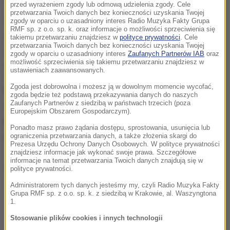
"bardzo wściekły" na propozycję Władimira Putina
przed wyrażeniem zgody lub odmową udzielenia zgody. Cele
przetwarzania Twoich danych bez konieczności uzyskania Twojej
ustanowienia rządu tymczasowego w Ukrainie pod
zgody w oparciu o uzasadniony interes Radio Muzyka Fakty Grupa
RMF sp. z o.o. sp. k. oraz informacje o możliwości sprzeciwienia się
nadzorem ONZ, choć później zapewniał, że nadal
takiemu przetwarzaniu znajdziesz w
polityce prywatności
. Cele
przetwarzania Twoich danych bez konieczności uzyskania Twojej
wierzy rosyjskiemu przywódcy, iż chce pokoju i
zgody w oparciu o uzasadniony interes
Zaufanych Partnerów IAB
oraz
możliwość sprzeciwienia się takiemu przetwarzaniu znajdziesz w
dotrzyma danego słowa.
ustawieniach zaawansowanych.
Zgoda jest dobrowolna i możesz ją w dowolnym momencie wycofać,
Mimo to, wiceszef rosyjskiego MSZ Siergiej Riabkow
zgoda będzie też podstawą przekazywania danych do naszych
Zaufanych Partnerów z siedzibą w państwach trzecich (poza
stwierdził, że
Rosja - choć traktuje poważnie
Europejskim Obszarem Gospodarczym).
propozycje pokojowe Amerykanów - to nie może
Ponadto masz prawo żądania dostępu, sprostowania, usunięcia lub
ich zaakceptować
.
ograniczenia przetwarzania danych, a także złożenia skargi do
Prezesa Urzędu Ochrony Danych Osobowych. W polityce prywatności
znajdziesz informacje jak wykonać swoje prawa. Szczegółowe
informacje na temat przetwarzania Twoich danych znajdują się w
Dalsza część artykułu pod materiałem video:
polityce prywatności.
Administratorem tych danych jesteśmy my, czyli Radio Muzyka Fakty
Grupa RMF sp. z o.o. sp. k. z siedzibą w Krakowie, al. Waszyngtona
1.
Stosowanie plików cookies i innych technologii