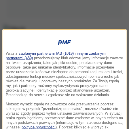
/
East News
Najnowsze informacje z kraju i ze świata
Wraz z
zaufanymi partnerami IAB (1019)
i
innymi zaufanymi
partnerami (489)
przechowujemy i/lub odczytujemy informacje zawarte
znajdziesz na
RMF24.pl
. Bądź na bieżąco.
na Twoim urządzeniu, takie jak pliki cookie, przetwarzamy dane
osobowe, takie jak unikalne identyfikatory, informacje przesyłane
przez urządzenia końcowe niezbędne do personalizacji reklam i treści,
udostępnienie funkcji mediów społecznościowych pomiaru ruchu jak
Posłuchaj:
"Rosjanom zaczyna brakować czasu".
również dla rozwoju i poprawny naszych produktów. Za Twoją zgodą
my, jak i partnerzy możemy wykorzystywać precyzyjne dane
Rosną szanse na koniec wojny w Ukrainie?
geolokalizacyjne i identyfikację poprzez skanowanie urządzeń.
Przechodząc do serwisu zgadzasz się na wskazane działania.
This
is
Aktualny
0:00
/
Czas
-:-
Załadowany
:
Odtwarzaj
Materiał nie mógł zostać załadowany
Możesz wyrazić zgodę na powyższe cele przetwarzania poprzez
a
0%
kliknięcie w przycisk "przechodzę do serwisu", możesz również nie
modal
czas
trwania
— problem z siecią lub nieobsługiwany
window.
wyrażać zgody poprzez wybór ustawień zaawansowanych. W sytuacji
braku zgody będziemy przetwarzać dane osobowe w innych celach na
Dalsza część artykułu pod materiałem video:
format.
innych podstawach prawnych (informacje w tym zakresie dostępne są
w naszej
polityce prywatności
). Poprzez kliknięcie w przycisk