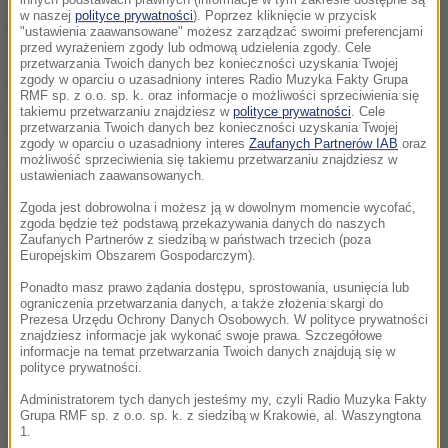
w naszej
polityce prywatności
). Poprzez kliknięcie w przycisk
prorosyjskich.
Na rękawach dzieci
"ustawienia zaawansowane" możesz zarządzać swoimi preferencjami
przed wyrażeniem zgody lub odmową udzielenia zgody. Cele
zaprezentowanych w białoruskiej telewizji widać
przetwarzania Twoich danych bez konieczności uzyskania Twojej
zgody w oparciu o uzasadniony interes Radio Muzyka Fakty Grupa
rosyjskie flagi
- donosi agencja.
RMF sp. z o.o. sp. k. oraz informacje o możliwości sprzeciwienia się
takiemu przetwarzaniu znajdziesz w
polityce prywatności
. Cele
Na nagraniu słychać było krzyki w wypełnionym
przetwarzania Twoich danych bez konieczności uzyskania Twojej
zgody w oparciu o uzasadniony interes
Zaufanych Partnerów IAB
oraz
dymem pokoju, z którego dzieci uczą się
możliwość sprzeciwienia się takiemu przetwarzaniu znajdziesz w
ustawieniach zaawansowanych.
wychodzić podczas pożaru, trzymając się ściany.
Zgoda jest dobrowolna i możesz ją w dowolnym momencie wycofać,
zgoda będzie też podstawą przekazywania danych do naszych
To nie jest tylko sucha teoria. Nasze zajęcia są
Zaufanych Partnerów z siedzibą w państwach trzecich (poza
Europejskim Obszarem Gospodarczym).
prowadzone w formie zabawy i są skierowane do
Ponadto masz prawo żądania dostępu, sprostowania, usunięcia lub
dzieci
- powiedział Jewgienij Sokołow, inspektor
ograniczenia przetwarzania danych, a także złożenia skargi do
Prezesa Urzędu Ochrony Danych Osobowych. W polityce prywatności
mohylewskiego wojskowego centrum
znajdziesz informacje jak wykonać swoje prawa. Szczegółowe
informacje na temat przetwarzania Twoich danych znajdują się w
szkoleniowego Ministerstwa Sytuacji
polityce prywatności.
Nadzwyczajnych.
Administratorem tych danych jesteśmy my, czyli Radio Muzyka Fakty
Grupa RMF sp. z o.o. sp. k. z siedzibą w Krakowie, al. Waszyngtona
1.
Dalsza część artykułu pod materiałem video: