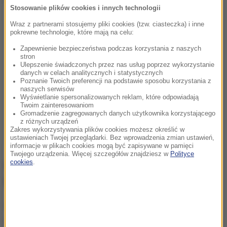
Stosowanie plików cookies i innych technologii
Wraz z partnerami stosujemy pliki cookies (tzw. ciasteczka) i inne
pokrewne technologie, które mają na celu:
Zapewnienie bezpieczeństwa podczas korzystania z naszych
stron
Ulepszenie świadczonych przez nas usług poprzez wykorzystanie
danych w celach analitycznych i statystycznych
Poznanie Twoich preferencji na podstawie sposobu korzystania z
naszych serwisów
Wyświetlanie spersonalizowanych reklam, które odpowiadają
Twoim zainteresowaniom
Gromadzenie zagregowanych danych użytkownika korzystającego
z różnych urządzeń
Zakres wykorzystywania plików cookies możesz określić w
ustawieniach Twojej przeglądarki. Bez wprowadzenia zmian ustawień,
informacje w plikach cookies mogą być zapisywane w pamięci
Twojego urządzenia. Więcej szczegółów znajdziesz w
Polityce
cookies
.
Ukraińskie dzieci wywożone na
Białoruś
Uniwersytet Yale opublikował w ostatnim czasie
raport, z którego wynika, że na Białoruś wywieziono z