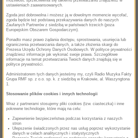
możliwość sprzeciwienia się takiemu przetwarzaniu znajdziesz w
ustawieniach zaawansowanych.
Zgoda jest dobrowolna i możesz ją w dowolnym momencie wycofać,
zgoda będzie też podstawą przekazywania danych do naszych
Zaufanych Partnerów z siedzibą w państwach trzecich (poza
Europejskim Obszarem Gospodarczym).
Ponadto masz prawo żądania dostępu, sprostowania, usunięcia lub
ograniczenia przetwarzania danych, a także złożenia skargi do
Prezesa Urzędu Ochrony Danych Osobowych. W polityce prywatności
znajdziesz informacje jak wykonać swoje prawa. Szczegółowe
informacje na temat przetwarzania Twoich danych znajdują się w
polityce prywatności.
Źródło: PAP
Administratorem tych danych jesteśmy my, czyli Radio Muzyka Fakty
Grupa RMF sp. z o.o. sp. k. z siedzibą w Krakowie, al. Waszyngtona
wojna w Ukrainie
Lwów
Tagi:
1.
Stosowanie plików cookies i innych technologii
chcesz widzieć więcej artykułów od RMF24?
dodaj w
Wraz z partnerami stosujemy pliki cookies (tzw. ciasteczka) i inne
Google
pokrewne technologie, które mają na celu:
Zapewnienie bezpieczeństwa podczas korzystania z naszych
stron
Ulepszenie świadczonych przez nas usług poprzez wykorzystanie
danych w celach analitycznych i statystycznych