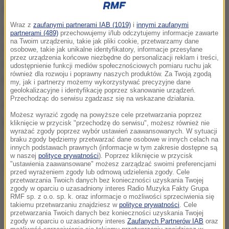
w schronach, dopóki alarm nie zostanie odwołany.
Wraz z
zaufanymi partnerami IAB (1019)
i
innymi zaufanymi
Od maja dzięki amerykańskim systemom rakietowej
partnerami (489)
przechowujemy i/lub odczytujemy informacje zawarte
na Twoim urządzeniu, takie jak pliki cookie, przetwarzamy dane
obrony powietrznej Patriot
wojska ukraińskie
osobowe, takie jak unikalne identyfikatory, informacje przesyłane
przez urządzenia końcowe niezbędne do personalizacji reklam i treści,
zestrzeliły 15 rosyjskich pocisków Kindżał
-
udostępnienie funkcji mediów społecznościowych pomiaru ruchu jak
również dla rozwoju i poprawny naszych produktów. Za Twoją zgodą
poinformowały w niedzielę Siły Powietrzne Ukrainy.
my, jak i partnerzy możemy wykorzystywać precyzyjne dane
geolokalizacyjne i identyfikację poprzez skanowanie urządzeń.
Przechodząc do serwisu zgadzasz się na wskazane działania.
Łącznie od czasu inwazji na Ukrainę
Rosja użyła
Możesz wyrazić zgodę na powyższe cele przetwarzania poprzez
ponad 7500 rakiet różnych typów
- podał rzecznik
kliknięcie w przycisk "przechodzę do serwisu", możesz również nie
wyrażać zgody poprzez wybór ustawień zaawansowanych. W sytuacji
Sił Powietrznych Ukrainy, pułkownik Jurij Ihnat.
braku zgody będziemy przetwarzać dane osobowe w innych celach na
innych podstawach prawnych (informacje w tym zakresie dostępne są
w naszej
polityce prywatności
). Poprzez kliknięcie w przycisk
"ustawienia zaawansowane" możesz zarządzać swoimi preferencjami
Dalsza część artykułu pod materiałem video:
przed wyrażeniem zgody lub odmową udzielenia zgody. Cele
przetwarzania Twoich danych bez konieczności uzyskania Twojej
zgody w oparciu o uzasadniony interes Radio Muzyka Fakty Grupa
RMF sp. z o.o. sp. k. oraz informacje o możliwości sprzeciwienia się
takiemu przetwarzaniu znajdziesz w
polityce prywatności
. Cele
przetwarzania Twoich danych bez konieczności uzyskania Twojej
zgody w oparciu o uzasadniony interes
Zaufanych Partnerów IAB
oraz