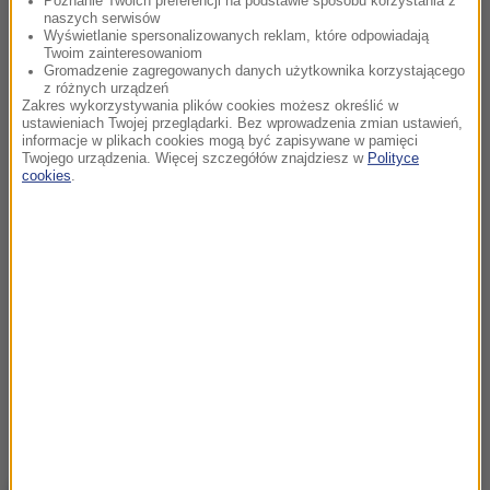
Poznanie Twoich preferencji na podstawie sposobu korzystania z
naszych serwisów
Wyświetlanie spersonalizowanych reklam, które odpowiadają
Twoim zainteresowaniom
Gromadzenie zagregowanych danych użytkownika korzystającego
z różnych urządzeń
Zakres wykorzystywania plików cookies możesz określić w
ustawieniach Twojej przeglądarki. Bez wprowadzenia zmian ustawień,
informacje w plikach cookies mogą być zapisywane w pamięci
Twojego urządzenia. Więcej szczegółów znajdziesz w
Polityce
cookies
.