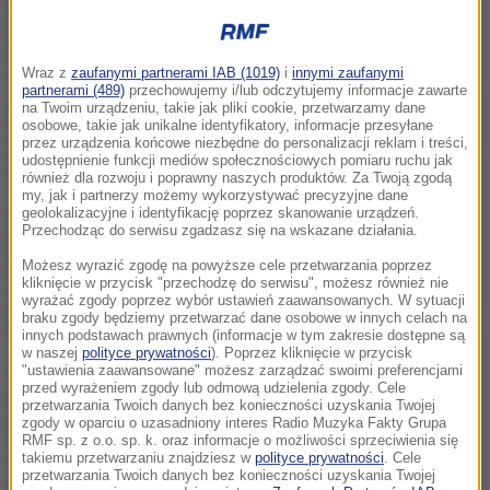
przesłanki medyczne wskazują na wysokie
prawdopodobieństwo, że dziecko urodzi się martwe
albo obarczone nieuleczalną chorobą lub wadą,
Wraz z
zaufanymi partnerami IAB (1019)
i
innymi zaufanymi
partnerami (489)
przechowujemy i/lub odczytujemy informacje zawarte
prowadzącą niechybnie i bezpośrednio do śmierci
na Twoim urządzeniu, takie jak pliki cookie, przetwarzamy dane
osobowe, takie jak unikalne identyfikatory, informacje przesyłane
dziecka, bez względu na zastosowane działania
przez urządzenia końcowe niezbędne do personalizacji reklam i treści,
udostępnienie funkcji mediów społecznościowych pomiaru ruchu jak
terapeutyczne".
również dla rozwoju i poprawny naszych produktów. Za Twoją zgodą
my, jak i partnerzy możemy wykorzystywać precyzyjne dane
geolokalizacyjne i identyfikację poprzez skanowanie urządzeń.
Krzysztof Szczerski oświadczył, że żadna partia
Przechodząc do serwisu zgadzasz się na wskazane działania.
polityczna nie była w stanie przedstawić
Możesz wyrazić zgodę na powyższe cele przetwarzania poprzez
kliknięcie w przycisk "przechodzę do serwisu", możesz również nie
jakiejkolwiek propozycji, a prezydent był jednym,
wyrażać zgody poprzez wybór ustawień zaawansowanych. W sytuacji
braku zgody będziemy przetwarzać dane osobowe w innych celach na
który wyszedł z propozycją noweli.
innych podstawach prawnych (informacje w tym zakresie dostępne są
w naszej
polityce prywatności
). Poprzez kliknięcie w przycisk
Partie polityczne, zamiast chodzić po ulicach, mają
"ustawienia zaawansowane" możesz zarządzać swoimi preferencjami
przed wyrażeniem zgody lub odmową udzielenia zgody. Cele
możliwość pracy w parlamencie i zajęciem się
przetwarzania Twoich danych bez konieczności uzyskania Twojej
zgody w oparciu o uzasadniony interes Radio Muzyka Fakty Grupa
projektem ustawy, który jest kompromisem -
RMF sp. z o.o. sp. k. oraz informacje o możliwości sprzeciwienia się
takiemu przetwarzaniu znajdziesz w
polityce prywatności
. Cele
stwierdził gość Porannej rozmowy w RMF FM.
przetwarzania Twoich danych bez konieczności uzyskania Twojej