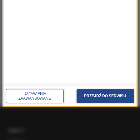
USTAWIENIA
PRZEJDŹ DO SERWISU
ZAAWANSOWANE
FAKTY