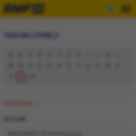
TAGI NA LITERĘ Z
A
B
C
D
E
F
G
H
I
J
K
L
M
N
O
P
Q
R
S
T
U
V
W
X
Y
Z
0-9
WSZYSTKIE
(0)
ZLOTOW
Brak artykułów dla wybranego tagu.