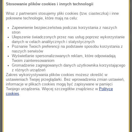
Stosowanie plików cookies i innych technologii
Wraz z partnerami stosujemy pliki cookies (tzw. ciasteczka) i inne
Poranna rozmowa w RMF FM
pokrewne technologie, które mają na celu:
Gościem Marcin Mastalerek
Zapewnienie bezpieczeństwa podczas korzystania z naszych
stron
Ulepszenie świadczonych przez nas usług poprzez wykorzystanie
danych w celach analitycznych i statystycznych
Poznanie Twoich preferencji na podstawie sposobu korzystania z
NAJPOPULARNIEJSZE
naszych serwisów
Wyświetlanie spersonalizowanych reklam, które odpowiadają
Twoim zainteresowaniom
Niedziela, 2 sierpnia 2026 (16:32)
Gromadzenie zagregowanych danych użytkownika korzystającego
z różnych urządzeń
Gdzie żyje się najlepiej? Oto raj dla emigrantów
Zakres wykorzystywania plików cookies możesz określić w
ustawieniach Twojej przeglądarki. Bez wprowadzenia zmian ustawień,
informacje w plikach cookies mogą być zapisywane w pamięci
Twojego urządzenia. Więcej szczegółów znajdziesz w
Polityce
Sobota, 1 sierpnia 2026 (15:39)
cookies
.
Sumy opanowały jezioro Garda. Włosi przygotowali
100 tys. euro dla tych, którzy je złowią
Niedziela, 2 sierpnia 2026 (05:13)
Włosi zachwyceni polskimi turystami. W tym