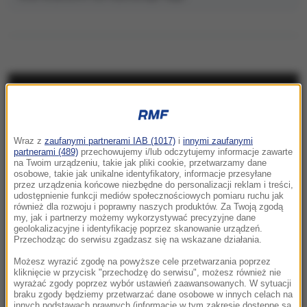
NAJNOWSZE
17:52
Wraz z
zaufanymi partnerami IAB (1017)
i
innymi zaufanymi
Atak izraelskich osadników na palestyńską
partnerami (489)
przechowujemy i/lub odczytujemy informacje zawarte
na Twoim urządzeniu, takie jak pliki cookie, przetwarzamy dane
wieś. Są ranni, spalono domy
osobowe, takie jak unikalne identyfikatory, informacje przesyłane
przez urządzenia końcowe niezbędne do personalizacji reklam i treści,
17:40
udostępnienie funkcji mediów społecznościowych pomiaru ruchu jak
również dla rozwoju i poprawny naszych produktów. Za Twoją zgodą
Ostry komunikat korsykańskich separatystów.
my, jak i partnerzy możemy wykorzystywać precyzyjne dane
Grożą osadnikom
geolokalizacyjne i identyfikację poprzez skanowanie urządzeń.
Przechodząc do serwisu zgadzasz się na wskazane działania.
17:17
Możesz wyrazić zgodę na powyższe cele przetwarzania poprzez
Grad miał nawet 7 cm średnicy. Potężne burze
kliknięcie w przycisk "przechodzę do serwisu", możesz również nie
wyrażać zgody poprzez wybór ustawień zaawansowanych. W sytuacji
nad Warmią i Mazurami
braku zgody będziemy przetwarzać dane osobowe w innych celach na
innych podstawach prawnych (informacje w tym zakresie dostępne są