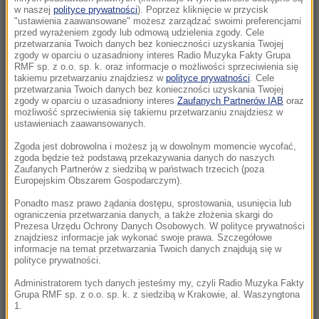
w naszej
polityce prywatności
). Poprzez kliknięcie w przycisk
17:05
"ustawienia zaawansowane" możesz zarządzać swoimi preferencjami
Litwa ostrzega przed prowokacją Rosji
przed wyrażeniem zgody lub odmową udzielenia zgody. Cele
przetwarzania Twoich danych bez konieczności uzyskania Twojej
zgody w oparciu o uzasadniony interes Radio Muzyka Fakty Grupa
16:55
RMF sp. z o.o. sp. k. oraz informacje o możliwości sprzeciwienia się
Kiedy jeść jajka, by schudnąć? Zaskakujące
takiemu przetwarzaniu znajdziesz w
polityce prywatności
. Cele
przetwarzania Twoich danych bez konieczności uzyskania Twojej
efekty wyboru odpowiedniej pory
zgody w oparciu o uzasadniony interes
Zaufanych Partnerów IAB
oraz
możliwość sprzeciwienia się takiemu przetwarzaniu znajdziesz w
16:35
ustawieniach zaawansowanych.
Tragedia na drodze w Świętokrzyskiem.
Zgoda jest dobrowolna i możesz ją w dowolnym momencie wycofać,
Jedna osoba nie żyje
zgoda będzie też podstawą przekazywania danych do naszych
Zaufanych Partnerów z siedzibą w państwach trzecich (poza
Europejskim Obszarem Gospodarczym).
16:34
Znaleziono niewybuch. Utrudnienia w ścisłym
Ponadto masz prawo żądania dostępu, sprostowania, usunięcia lub
ograniczenia przetwarzania danych, a także złożenia skargi do
centrum Warszawy
Prezesa Urzędu Ochrony Danych Osobowych. W polityce prywatności
znajdziesz informacje jak wykonać swoje prawa. Szczegółowe
informacje na temat przetwarzania Twoich danych znajdują się w
15:55
polityce prywatności.
Ważna ukraińska urzędniczka podejrzana o
zatajenie majątku
Administratorem tych danych jesteśmy my, czyli Radio Muzyka Fakty
Grupa RMF sp. z o.o. sp. k. z siedzibą w Krakowie, al. Waszyngtona
1.