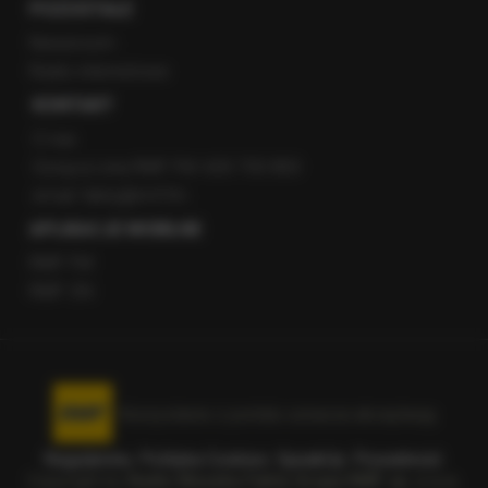
POZOSTAŁE
Newsroom
Radio internetowe
KONTAKT
O nas
Gorąca Linia RMF FM: 600 700 800
email: fakty@rmf.fm
APLIKACJE MOBILNE
RMF FM
RMF ON
Korzystanie z portalu oznacza akceptację
Regulaminu
.
Polityka Cookies
.
SpeakUp
.
Prywatność
.
Copyright by
Radio Muzyka Fakty Grupa RMF sp. z o.o.