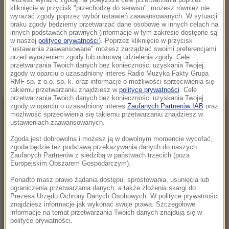
Możesz wyrazić zgodę na powyższe cele przetwarzania poprzez
MOŻLIWOŚCI – NIE DAJ SIĘ POKUSOM
kliknięcie w przycisk "przechodzę do serwisu", możesz również nie
NIEDZIELA, 12 LIPCA (22:34)
wyrażać zgody poprzez wybór ustawień zaawansowanych. W sytuacji
braku zgody będziemy przetwarzać dane osobowe w innych celach na
ZDROWIE
innych podstawach prawnych (informacje w tym zakresie dostępne są
w naszej
polityce prywatności
). Poprzez kliknięcie w przycisk
"ustawienia zaawansowane" możesz zarządzać swoimi preferencjami
Zobacz więcej »
przed wyrażeniem zgody lub odmową udzielenia zgody. Cele
przetwarzania Twoich danych bez konieczności uzyskania Twojej
zgody w oparciu o uzasadniony interes Radio Muzyka Fakty Grupa
RMF sp. z o.o. sp. k. oraz informacje o możliwości sprzeciwienia się
takiemu przetwarzaniu znajdziesz w
polityce prywatności
. Cele
przetwarzania Twoich danych bez konieczności uzyskania Twojej
zgody w oparciu o uzasadniony interes
Zaufanych Partnerów IAB
oraz
NAJNOWSZE
możliwość sprzeciwienia się takiemu przetwarzaniu znajdziesz w
ustawieniach zaawansowanych.
Zgoda jest dobrowolna i możesz ją w dowolnym momencie wycofać,
17:17
zgoda będzie też podstawą przekazywania danych do naszych
Grad miał nawet 7 cm średnicy. Potężne
Zaufanych Partnerów z siedzibą w państwach trzecich (poza
Europejskim Obszarem Gospodarczym).
burze nad Warmią i Mazurami
Ponadto masz prawo żądania dostępu, sprostowania, usunięcia lub
17:05
ograniczenia przetwarzania danych, a także złożenia skargi do
Prezesa Urzędu Ochrony Danych Osobowych. W polityce prywatności
Litwa ostrzega przed prowokacją Rosji
znajdziesz informacje jak wykonać swoje prawa. Szczegółowe
informacje na temat przetwarzania Twoich danych znajdują się w
polityce prywatności.
16:55