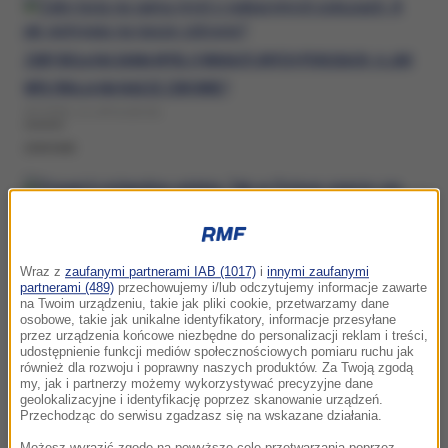
ZĘBY BOLĄ NA SAMĄ MYŚL O WAKACYJNYCH POKUSACH. A JAK
WPŁYWAJĄ NA NASZE ZDROWIE?
WTOREK, 21 LIPCA (00:25)
ZDROWIE
PONAD 6 MILIARDÓW ODSŁON. TAK W POLSCE SZERZY SIĘ
DEZINFORMACJA ZDROWOTNA
Wraz z
zaufanymi partnerami IAB (1017)
i
innymi zaufanymi
partnerami (489)
przechowujemy i/lub odczytujemy informacje zawarte
CZWARTEK, 16 LIPCA (17:02)
na Twoim urządzeniu, takie jak pliki cookie, przetwarzamy dane
osobowe, takie jak unikalne identyfikatory, informacje przesyłane
ZDROWIE
przez urządzenia końcowe niezbędne do personalizacji reklam i treści,
udostępnienie funkcji mediów społecznościowych pomiaru ruchu jak
również dla rozwoju i poprawny naszych produktów. Za Twoją zgodą
my, jak i partnerzy możemy wykorzystywać precyzyjne dane
geolokalizacyjne i identyfikację poprzez skanowanie urządzeń.
Przechodząc do serwisu zgadzasz się na wskazane działania.
LATO TO CZAS NA ODCHUDZANIE? EKSPERTKA: SKORZYSTAJ Z