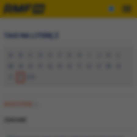
TAGI NA LITERĘ Z
A
B
C
D
E
F
G
H
I
J
K
L
M
N
O
P
Q
R
S
T
U
V
W
X
Y
Z
0-9
WSZYSTKIE
(5)
ZDROWIE