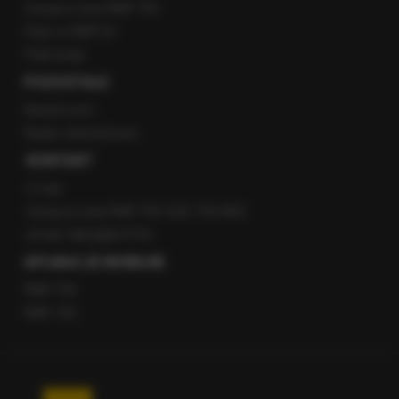
Gorąca Linia RMF FM
Staż w RMF24
Patronaty
POZOSTAŁE
Newsroom
Radio internetowe
KONTAKT
O nas
Gorąca Linia RMF FM: 600 700 800
email: fakty@rmf.fm
APLIKACJE MOBILNE
RMF FM
RMF ON