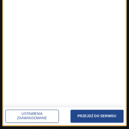
ROZMOWY W RMF FM
Najnowsze rozmowy w RMF FM
Rozmowa o 7:00 w RMF FM i Radiu RMF24
Poranna rozmowa w RMF FM
Popołudniowa rozmowa w RMF FM
Gość Krzysztofa Ziemca w RMF FM
Rozmowy w Radiu RMF24
SPOŁECZNOŚĆ
Facebook
Twitter
Instagram
YouTube
Kanały RSS
USTAWIENIA
PRZEJDŹ DO SERWISU
ZAAWANSOWANE
POLECANE