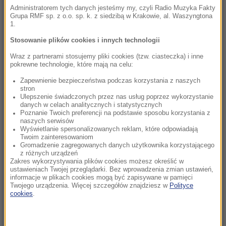
Kiedy jeść jajka, by schudnąć? Zaskakujące
Administratorem tych danych jesteśmy my, czyli Radio Muzyka Fakty
efekty wyboru odpowiedniej pory
Grupa RMF sp. z o.o. sp. k. z siedzibą w Krakowie, al. Waszyngtona
1.
16:35
Stosowanie plików cookies i innych technologii
Tragedia na drodze w Świętokrzyskiem.
Wraz z partnerami stosujemy pliki cookies (tzw. ciasteczka) i inne
Jedna osoba nie żyje
pokrewne technologie, które mają na celu:
Zapewnienie bezpieczeństwa podczas korzystania z naszych
16:34
stron
Znaleziono niewybuch. Utrudnienia w ścisłym
Ulepszenie świadczonych przez nas usług poprzez wykorzystanie
danych w celach analitycznych i statystycznych
centrum Warszawy
Poznanie Twoich preferencji na podstawie sposobu korzystania z
naszych serwisów
15:55
Wyświetlanie spersonalizowanych reklam, które odpowiadają
Twoim zainteresowaniom
Ważna ukraińska urzędniczka podejrzana o
Gromadzenie zagregowanych danych użytkownika korzystającego
zatajenie majątku
z różnych urządzeń
Zakres wykorzystywania plików cookies możesz określić w
ustawieniach Twojej przeglądarki. Bez wprowadzenia zmian ustawień,
15:47
informacje w plikach cookies mogą być zapisywane w pamięci
Prezydent wnioskował o referendum. Senat
Twojego urządzenia. Więcej szczegółów znajdziesz w
Polityce
cookies
.
drugi raz mówi „nie”
15:39