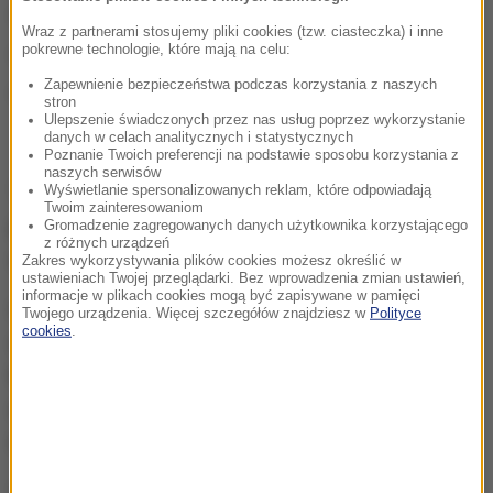
reakcji,
Wraz z partnerami stosujemy pliki cookies (tzw. ciasteczka) i inne
równowagi,
pokrewne technologie, które mają na celu:
Zapewnienie bezpieczeństwa podczas korzystania z naszych
siły mięśniowej.
stron
Ulepszenie świadczonych przez nas usług poprzez wykorzystanie
danych w celach analitycznych i statystycznych
Poznanie Twoich preferencji na podstawie sposobu korzystania z
naszych serwisów
To z kolei oznacza większe opanowanie i mniejszą
Wyświetlanie spersonalizowanych reklam, które odpowiadają
Twoim zainteresowaniom
podatność na
stres
– który bardzo wyniszcza nasz
Gromadzenie zagregowanych danych użytkownika korzystającego
z różnych urządzeń
organizm.
Zakres wykorzystywania plików cookies możesz określić w
ustawieniach Twojej przeglądarki. Bez wprowadzenia zmian ustawień,
informacje w plikach cookies mogą być zapisywane w pamięci
O tym, że dzięki
sportom rakietowym
możemy żyć
Twojego urządzenia. Więcej szczegółów znajdziesz w
Polityce
cookies
.
dłużej – mówią badania, które trwały
ćwierć wieku
.
Naukowcy obserwowali prawie
9 tys. osób
i
analizowali, która forma ruchu działa na nie
najkorzystniej.
Zebrane informacje pomogły oszacować, jaką