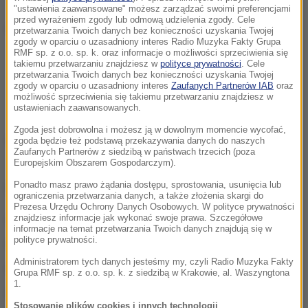
samopoczucie w każdym wieku.
"ustawienia zaawansowane" możesz zarządzać swoimi preferencjami
przed wyrażeniem zgody lub odmową udzielenia zgody. Cele
Tenis jest polecany zarówno dzieciom,
przetwarzania Twoich danych bez konieczności uzyskania Twojej
zgody w oparciu o uzasadniony interes Radio Muzyka Fakty Grupa
wspierając ich rozwój poznawczy, jak i osobom
RMF sp. z o.o. sp. k. oraz informacje o możliwości sprzeciwienia się
starszym, obniżając ryzyko zgonu z przyczyn
takiemu przetwarzaniu znajdziesz w
polityce prywatności
. Cele
przetwarzania Twoich danych bez konieczności uzyskania Twojej
sercowo-naczyniowych; ważne jest jednak, aby
zgody w oparciu o uzasadniony interes
Zaufanych Partnerów IAB
oraz
możliwość sprzeciwienia się takiemu przetwarzaniu znajdziesz w
zaczynać stopniowo, dbać o technikę i uprawiać
ustawieniach zaawansowanych.
sport regularnie, ale rekreacyjnie.
Zgoda jest dobrowolna i możesz ją w dowolnym momencie wycofać,
Najważniejsze informacje z kraju i ze świata
zgoda będzie też podstawą przekazywania danych do naszych
Zaufanych Partnerów z siedzibą w państwach trzecich (poza
znajdziesz na stronie głównej
RMF24
Europejskim Obszarem Gospodarczym).
Ponadto masz prawo żądania dostępu, sprostowania, usunięcia lub
Sporty rakietowe wpływają na poprawę:
ograniczenia przetwarzania danych, a także złożenia skargi do
Prezesa Urzędu Ochrony Danych Osobowych. W polityce prywatności
wydolności krążeniowo-oddechowej,
znajdziesz informacje jak wykonać swoje prawa. Szczegółowe
informacje na temat przetwarzania Twoich danych znajdują się w
polityce prywatności.
kontroli masy ciała,
Administratorem tych danych jesteśmy my, czyli Radio Muzyka Fakty
sprawności metabolicznej,
Grupa RMF sp. z o.o. sp. k. z siedzibą w Krakowie, al. Waszyngtona
1.
koordynacji,
Stosowanie plików cookies i innych technologii