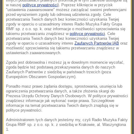
innych podstawach prawnych (informacje w tym zakresie dostępne są
22:17
w naszej
polityce prywatności
). Poprzez kliknięcie w przycisk
"ustawienia zaawansowane" możesz zarządzać swoimi preferencjami
GKS Katowice w nieciekawej sytuacji przed
przed wyrażeniem zgody lub odmową udzielenia zgody. Cele
rewanżem z Izraelczykami
przetwarzania Twoich danych bez konieczności uzyskania Twojej
zgody w oparciu o uzasadniony interes Radio Muzyka Fakty Grupa
RMF sp. z o.o. sp. k. oraz informacje o możliwości sprzeciwienia się
21:42
takiemu przetwarzaniu znajdziesz w
polityce prywatności
. Cele
Raków bezbramkowo remisuje. Sprawa
przetwarzania Twoich danych bez konieczności uzyskania Twojej
zgody w oparciu o uzasadniony interes
Zaufanych Partnerów IAB
oraz
awansu otwarta
możliwość sprzeciwienia się takiemu przetwarzaniu znajdziesz w
ustawieniach zaawansowanych.
21:37
Zgoda jest dobrowolna i możesz ją w dowolnym momencie wycofać,
Rosja na dalekiej północy ćwiczyła walkę z
zgoda będzie też podstawą przekazywania danych do naszych
NATO
Zaufanych Partnerów z siedzibą w państwach trzecich (poza
Europejskim Obszarem Gospodarczym).
21:15
Ponadto masz prawo żądania dostępu, sprostowania, usunięcia lub
ograniczenia przetwarzania danych, a także złożenia skargi do
Masakra w Jemenie. Huti przeszli do
Prezesa Urzędu Ochrony Danych Osobowych. W polityce prywatności
ofensywy
znajdziesz informacje jak wykonać swoje prawa. Szczegółowe
informacje na temat przetwarzania Twoich danych znajdują się w
polityce prywatności.
21:14
Tam jeszcze nie był. Zełenski odwiedzi
Administratorem tych danych jesteśmy my, czyli Radio Muzyka Fakty
Grupa RMF sp. z o.o. sp. k. z siedzibą w Krakowie, al. Waszyngtona
partnera Rosji
1.