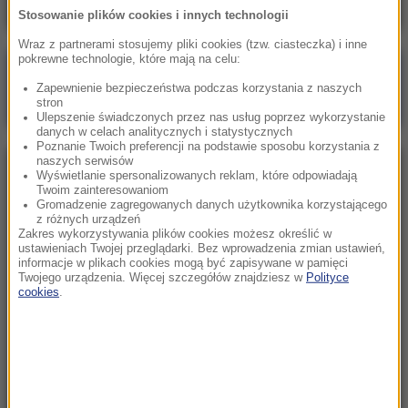
Stosowanie plików cookies i innych technologii
Wraz z partnerami stosujemy pliki cookies (tzw. ciasteczka) i inne
pokrewne technologie, które mają na celu:
Poranna rozmowa w RMF FM
Zapewnienie bezpieczeństwa podczas korzystania z naszych
Gościem Marcin Mastalerek
stron
Ulepszenie świadczonych przez nas usług poprzez wykorzystanie
danych w celach analitycznych i statystycznych
Poznanie Twoich preferencji na podstawie sposobu korzystania z
naszych serwisów
NAJPOPULARNIEJSZE
Wyświetlanie spersonalizowanych reklam, które odpowiadają
Twoim zainteresowaniom
Gromadzenie zagregowanych danych użytkownika korzystającego
z różnych urządzeń
Niedziela, 2 sierpnia 2026 (16:32)
Zakres wykorzystywania plików cookies możesz określić w
Gdzie żyje się najlepiej? Oto raj dla emigrantów
ustawieniach Twojej przeglądarki. Bez wprowadzenia zmian ustawień,
informacje w plikach cookies mogą być zapisywane w pamięci
Twojego urządzenia. Więcej szczegółów znajdziesz w
Polityce
cookies
.
Sobota, 1 sierpnia 2026 (15:39)
Sumy opanowały jezioro Garda. Włosi przygotowali
100 tys. euro dla tych, którzy je złowią
Niedziela, 2 sierpnia 2026 (05:13)