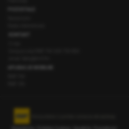
Patronaty
POZOSTAŁE
Newsroom
Radio internetowe
KONTAKT
O nas
Gorąca Linia RMF FM: 600 700 800
email: fakty@rmf.fm
APLIKACJE MOBILNE
RMF FM
RMF ON
Korzystanie z portalu oznacza akceptację
Regulaminu
.
Polityka Cookies
.
SpeakUp
.
Prywatność
.