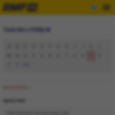
TAGI NA LITERĘ W
A
B
C
D
E
F
G
H
I
J
K
L
M
N
O
P
Q
R
S
T
U
V
W
X
Y
Z
0-9
WSZYSTKIE
(0)
WARZYWO
Brak artykułów dla wybranego tagu.