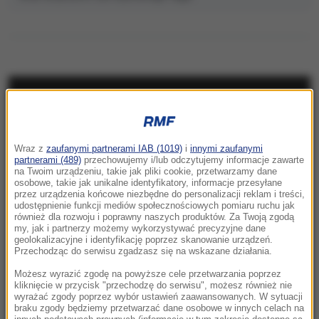
NAJNOWSZE
23:57
Wraz z
zaufanymi partnerami IAB (1019)
i
innymi zaufanymi
Były żołnierz USA przechodzi piekło w Rosji.
partnerami (489)
przechowujemy i/lub odczytujemy informacje zawarte
Waszyngton naciska na Moskwę
na Twoim urządzeniu, takie jak pliki cookie, przetwarzamy dane
osobowe, takie jak unikalne identyfikatory, informacje przesyłane
przez urządzenia końcowe niezbędne do personalizacji reklam i treści,
23:18
udostępnienie funkcji mediów społecznościowych pomiaru ruchu jak
„To był dobry dzień”. Iga Świątek awansowała
również dla rozwoju i poprawny naszych produktów. Za Twoją zgodą
my, jak i partnerzy możemy wykorzystywać precyzyjne dane
do kolejnej rundy w Toronto
geolokalizacyjne i identyfikację poprzez skanowanie urządzeń.
Przechodząc do serwisu zgadzasz się na wskazane działania.
23:08
Możesz wyrazić zgodę na powyższe cele przetwarzania poprzez
„Są już pewne postępy”. Donald Trump mówił
kliknięcie w przycisk "przechodzę do serwisu", możesz również nie
wyrażać zgody poprzez wybór ustawień zaawansowanych. W sytuacji
o wojnie w Ukrainie
braku zgody będziemy przetwarzać dane osobowe w innych celach na