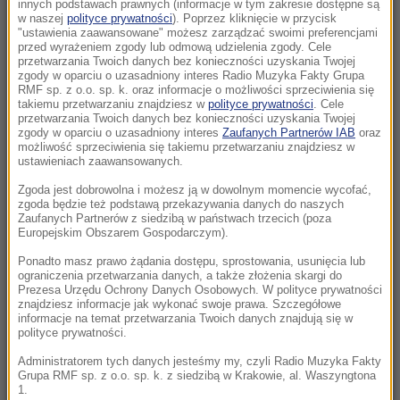
mężczyznę znalezionego pod Śnieżką
innych podstawach prawnych (informacje w tym zakresie dostępne są
w naszej
polityce prywatności
). Poprzez kliknięcie w przycisk
"ustawienia zaawansowane" możesz zarządzać swoimi preferencjami
10:32
przed wyrażeniem zgody lub odmową udzielenia zgody. Cele
Dni Konia Arabskiego w Janowie Podlaskim:
przetwarzania Twoich danych bez konieczności uzyskania Twojej
zgody w oparciu o uzasadniony interes Radio Muzyka Fakty Grupa
Dziś aukcja Pride of Poland
RMF sp. z o.o. sp. k. oraz informacje o możliwości sprzeciwienia się
takiemu przetwarzaniu znajdziesz w
polityce prywatności
. Cele
przetwarzania Twoich danych bez konieczności uzyskania Twojej
09:50
zgody w oparciu o uzasadniony interes
Zaufanych Partnerów IAB
oraz
Setki psów uratowanych z pseudohodowli.
możliwość sprzeciwienia się takiemu przetwarzaniu znajdziesz w
ustawieniach zaawansowanych.
Właściciel „fabryki szczeniąt” aresztowany
Zgoda jest dobrowolna i możesz ją w dowolnym momencie wycofać,
09:18
zgoda będzie też podstawą przekazywania danych do naszych
Zaufanych Partnerów z siedzibą w państwach trzecich (poza
Płatne parkowanie w kolejnych częściach
Europejskim Obszarem Gospodarczym).
miasta. Kraków powiększa strefę
Ponadto masz prawo żądania dostępu, sprostowania, usunięcia lub
ograniczenia przetwarzania danych, a także złożenia skargi do
09:02
Prezesa Urzędu Ochrony Danych Osobowych. W polityce prywatności
„Musiałem odsuwać koralowce, by wejść do
znajdziesz informacje jak wykonać swoje prawa. Szczegółowe
informacje na temat przetwarzania Twoich danych znajdują się w
wody”. Dziś to miejsce umiera
polityce prywatności.
Administratorem tych danych jesteśmy my, czyli Radio Muzyka Fakty
08:57
Grupa RMF sp. z o.o. sp. k. z siedzibą w Krakowie, al. Waszyngtona
Znaleźli kluczyki, gdy rodzice spali. 6-latek
1.