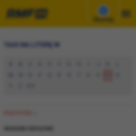
Słuchaj
TAGI NA LITERĘ W
A
B
C
D
E
F
G
H
I
J
K
L
M
N
O
P
Q
R
S
T
U
V
W
X
Y
Z
0-9
WSZYSTKIE
(0)
WARUNKI DROGOWE