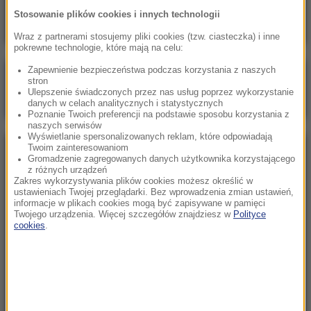
wsiadł do auta i potrącił byłą miss
Stosowanie plików cookies i innych technologii
Wraz z partnerami stosujemy pliki cookies (tzw. ciasteczka) i inne
pokrewne technologie, które mają na celu:
Zapewnienie bezpieczeństwa podczas korzystania z naszych
Poranna rozmowa w RMF FM
stron
Ulepszenie świadczonych przez nas usług poprzez wykorzystanie
Gościem Marcin Mastalerek
danych w celach analitycznych i statystycznych
Poznanie Twoich preferencji na podstawie sposobu korzystania z
naszych serwisów
Wyświetlanie spersonalizowanych reklam, które odpowiadają
Twoim zainteresowaniom
NAJPOPULARNIEJSZE
Gromadzenie zagregowanych danych użytkownika korzystającego
z różnych urządzeń
Zakres wykorzystywania plików cookies możesz określić w
Sobota, 8 sierpnia 2026 (11:47)
ustawieniach Twojej przeglądarki. Bez wprowadzenia zmian ustawień,
informacje w plikach cookies mogą być zapisywane w pamięci
Czekaliśmy na to aż 27 lat. 12 sierpnia 2026 roku
Twojego urządzenia. Więcej szczegółów znajdziesz w
Polityce
przejdzie do historii
cookies
.
Niedziela, 2 sierpnia 2026 (16:32)
Gdzie żyje się najlepiej? Oto raj dla emigrantów