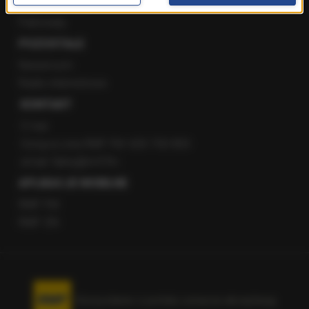
Staż w RMF24
Patronaty
POZOSTAŁE
Newsroom
Radio internetowe
KONTAKT
O nas
Gorąca Linia RMF FM: 600 700 800
email: fakty@rmf.fm
APLIKACJE MOBILNE
RMF FM
RMF ON
Korzystanie z portalu oznacza akceptację