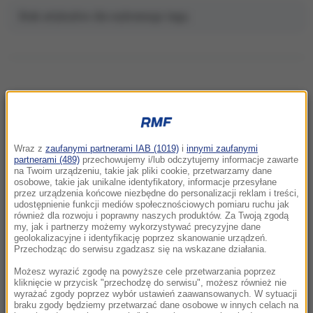
Brak artykułów dla wybranego tagu.
NAJNOWSZE
Wraz z
zaufanymi partnerami IAB (1019)
i
innymi zaufanymi
11:31
partnerami (489)
przechowujemy i/lub odczytujemy informacje zawarte
na Twoim urządzeniu, takie jak pliki cookie, przetwarzamy dane
Atak ukraińskich dronów na Biełgorod. W
osobowe, takie jak unikalne identyfikatory, informacje przesyłane
mieście wybuchły pożary
przez urządzenia końcowe niezbędne do personalizacji reklam i treści,
udostępnienie funkcji mediów społecznościowych pomiaru ruchu jak
również dla rozwoju i poprawny naszych produktów. Za Twoją zgodą
11:28
my, jak i partnerzy możemy wykorzystywać precyzyjne dane
„Podważanie autorytetu”. FIFA wydała mocne
geolokalizacyjne i identyfikację poprzez skanowanie urządzeń.
Przechodząc do serwisu zgadzasz się na wskazane działania.
oświadczenie po artykule o Infantino
Możesz wyrazić zgodę na powyższe cele przetwarzania poprzez
10:48
kliknięcie w przycisk "przechodzę do serwisu", możesz również nie
wyrażać zgody poprzez wybór ustawień zaawansowanych. W sytuacji
Zagadka rozwikłana. Zidentyfikowano
braku zgody będziemy przetwarzać dane osobowe w innych celach na