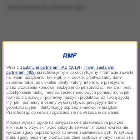
Brak artykułów dla wybranego tagu.
NAJNOWSZE
Wraz z
zaufanymi partnerami IAB (1019)
i
innymi zaufanymi
22:32
partnerami (489)
przechowujemy i/lub odczytujemy informacje zawarte
Hiszpania i Włochy na kursie kolizyjnym.
na Twoim urządzeniu, takie jak pliki cookie, przetwarzamy dane
osobowe, takie jak unikalne identyfikatory, informacje przesyłane
Spór o kontrole graniczne
przez urządzenia końcowe niezbędne do personalizacji reklam i treści,
udostępnienie funkcji mediów społecznościowych pomiaru ruchu jak
również dla rozwoju i poprawny naszych produktów. Za Twoją zgodą
21:41
my, jak i partnerzy możemy wykorzystywać precyzyjne dane
Alarm w Niemczech. Niezidentyfikowane
geolokalizacyjne i identyfikację poprzez skanowanie urządzeń.
drony przeleciały nad „stocznią Patriotów”
Przechodząc do serwisu zgadzasz się na wskazane działania.
Możesz wyrazić zgodę na powyższe cele przetwarzania poprzez
21:38
kliknięcie w przycisk "przechodzę do serwisu", możesz również nie
wyrażać zgody poprzez wybór ustawień zaawansowanych. W sytuacji
Pizza, słoneczna pogoda, Mateusz
braku zgody będziemy przetwarzać dane osobowe w innych celach na