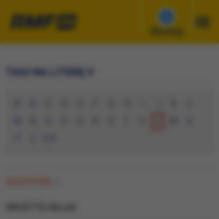
Słuchaj
TAGI NA LITERĘ V
A
B
C
D
E
F
G
H
I
J
K
L
M
N
O
P
Q
R
S
T
U
V
W
X
Y
Z
0-9
WSZYSTKIE
(0)
VIOLETTA VILLAS