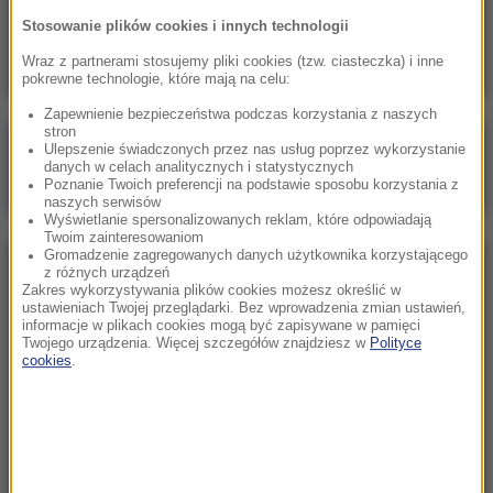
Skala nieprawidłowości na SOR-ach poraża.
Stosowanie plików cookies i innych technologii
Milionowe wypłaty, ponad stugodzinne dyżury
Wraz z partnerami stosujemy pliki cookies (tzw. ciasteczka) i inne
pokrewne technologie, które mają na celu:
Zapewnienie bezpieczeństwa podczas korzystania z naszych
stron
Poranna rozmowa w RMF FM
Ulepszenie świadczonych przez nas usług poprzez wykorzystanie
danych w celach analitycznych i statystycznych
Gościem Marcin Mastalerek
Poznanie Twoich preferencji na podstawie sposobu korzystania z
naszych serwisów
Wyświetlanie spersonalizowanych reklam, które odpowiadają
Twoim zainteresowaniom
Gromadzenie zagregowanych danych użytkownika korzystającego
NAJPOPULARNIEJSZE
z różnych urządzeń
Zakres wykorzystywania plików cookies możesz określić w
ustawieniach Twojej przeglądarki. Bez wprowadzenia zmian ustawień,
informacje w plikach cookies mogą być zapisywane w pamięci
Niedziela, 2 sierpnia 2026 (16:32)
Twojego urządzenia. Więcej szczegółów znajdziesz w
Polityce
Gdzie żyje się najlepiej? Oto raj dla emigrantów
cookies
.
Sobota, 1 sierpnia 2026 (15:39)
Sumy opanowały jezioro Garda. Włosi przygotowali
100 tys. euro dla tych, którzy je złowią