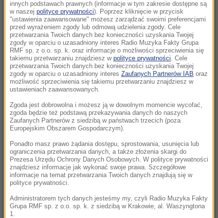
Morawiecki. Były premier spotkał się z
innych podstawach prawnych (informacje w tym zakresie dostępne są
w naszej
polityce prywatności
). Poprzez kliknięcie w przycisk
mieszkańcami Jagodna
"ustawienia zaawansowane" możesz zarządzać swoimi preferencjami
przed wyrażeniem zgody lub odmową udzielenia zgody. Cele
21:11
przetwarzania Twoich danych bez konieczności uzyskania Twojej
zgody w oparciu o uzasadniony interes Radio Muzyka Fakty Grupa
Senat USA przyjął ustawę o „piekielnych”
RMF sp. z o.o. sp. k. oraz informacje o możliwości sprzeciwienia się
sankcjach Grahama na Rosję i Iran
takiemu przetwarzaniu znajdziesz w
polityce prywatności
. Cele
przetwarzania Twoich danych bez konieczności uzyskania Twojej
zgody w oparciu o uzasadniony interes
Zaufanych Partnerów IAB
oraz
21:05
możliwość sprzeciwienia się takiemu przetwarzaniu znajdziesz w
Atak na nastolatka w Kamiennej Górze. Nowe
ustawieniach zaawansowanych.
informacje
Zgoda jest dobrowolna i możesz ją w dowolnym momencie wycofać,
zgoda będzie też podstawą przekazywania danych do naszych
Zaufanych Partnerów z siedzibą w państwach trzecich (poza
20:53
Europejskim Obszarem Gospodarczym).
Chciał dotrzeć do Ceuty na paralotni. Wpadł
do morza
Ponadto masz prawo żądania dostępu, sprostowania, usunięcia lub
ograniczenia przetwarzania danych, a także złożenia skargi do
Prezesa Urzędu Ochrony Danych Osobowych. W polityce prywatności
20:50
znajdziesz informacje jak wykonać swoje prawa. Szczegółowe
informacje na temat przetwarzania Twoich danych znajdują się w
Wyścig o Kraków nabiera tempa. Oto wyniki
polityce prywatności.
nowego sondażu
Administratorem tych danych jesteśmy my, czyli Radio Muzyka Fakty
Grupa RMF sp. z o.o. sp. k. z siedzibą w Krakowie, al. Waszyngtona
20:37
1.