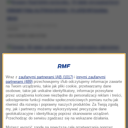
KRWAWY FINAŁ KŁÓTNI NA BOISKU. 19-LATEK WYCIĄGNĄŁ
BROŃ
PONIEDZIAŁEK, 23 MARCA (09:52)
USILOWANIE ZABOJSTWA
ORNETA: 28-LATEK USŁYSZAŁ ZARZUT USIŁOWANIA
ZABÓJSTWA
ŚRODA, 25 LUTEGO (08:48)
Wraz z
zaufanymi partnerami IAB (1017)
i
innymi zaufanymi
USILOWANIE ZABOJSTWA
partnerami (489)
przechowujemy i/lub odczytujemy informacje zawarte
na Twoim urządzeniu, takie jak pliki cookie, przetwarzamy dane
osobowe, takie jak unikalne identyfikatory, informacje przesyłane
przez urządzenia końcowe niezbędne do personalizacji reklam i treści,
udostępnienie funkcji mediów społecznościowych pomiaru ruchu jak
również dla rozwoju i poprawny naszych produktów. Za Twoją zgodą
NOCNY ATAK Z MŁOTKIEM W RĘKU. 59-LATEK WTARGNĄŁ NA
my, jak i partnerzy możemy wykorzystywać precyzyjne dane
geolokalizacyjne i identyfikację poprzez skanowanie urządzeń.
POSESJĘ BYŁEJ PARTNERKI
Przechodząc do serwisu zgadzasz się na wskazane działania.
ŚRODA, 26 LISTOPADA 2025 (12:20)
Możesz wyrazić zgodę na powyższe cele przetwarzania poprzez