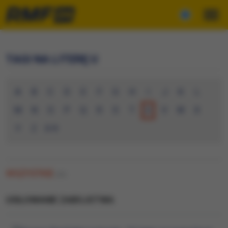
TAGI NA LITERĘ U
A
B
C
D
E
F
G
H
I
J
K
L
M
N
O
P
Q
R
S
T
U
V
W
X
Y
Z
0-9
WSZYSTKIE
(88)
USILOWANIE ZABOJSTWA