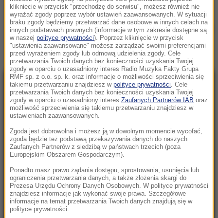
kliknięcie w przycisk "przechodzę do serwisu", możesz również nie
USILOWANIE ZABOJSTWA
wyrażać zgody poprzez wybór ustawień zaawansowanych. W sytuacji
braku zgody będziemy przetwarzać dane osobowe w innych celach na
Zobacz więcej »
innych podstawach prawnych (informacje w tym zakresie dostępne są
w naszej
polityce prywatności
). Poprzez kliknięcie w przycisk
"ustawienia zaawansowane" możesz zarządzać swoimi preferencjami
przed wyrażeniem zgody lub odmową udzielenia zgody. Cele
przetwarzania Twoich danych bez konieczności uzyskania Twojej
zgody w oparciu o uzasadniony interes Radio Muzyka Fakty Grupa
RMF sp. z o.o. sp. k. oraz informacje o możliwości sprzeciwienia się
takiemu przetwarzaniu znajdziesz w
polityce prywatności
. Cele
NAJNOWSZE
przetwarzania Twoich danych bez konieczności uzyskania Twojej
zgody w oparciu o uzasadniony interes
Zaufanych Partnerów IAB
oraz
możliwość sprzeciwienia się takiemu przetwarzaniu znajdziesz w
20:20
ustawieniach zaawansowanych.
Trzy gole w Białymstoku. Skromna zaliczka
Zgoda jest dobrowolna i możesz ją w dowolnym momencie wycofać,
Jagielloni przed rewanżem w Glasgow
zgoda będzie też podstawą przekazywania danych do naszych
Zaufanych Partnerów z siedzibą w państwach trzecich (poza
Europejskim Obszarem Gospodarczym).
20:12
Wielki i wydrukowany w 3D. Szkielet legendy w
Ponadto masz prawo żądania dostępu, sprostowania, usunięcia lub
ograniczenia przetwarzania danych, a także złożenia skargi do
warszawskim zoo
Prezesa Urzędu Ochrony Danych Osobowych. W polityce prywatności
znajdziesz informacje jak wykonać swoje prawa. Szczegółowe
20:05
informacje na temat przetwarzania Twoich danych znajdują się w
polityce prywatności.
Pogrzeb Andrzeja Morozowskiego 14