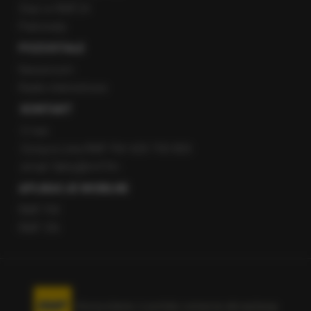
Staż w RMF24
Patronaty
POZOSTAŁE
Newsroom
Radio internetowe
KONTAKT
O nas
Gorąca Linia RMF FM: 600 700 800
email: fakty@rmf.fm
APLIKACJE MOBILNE
RMF FM
RMF ON
Korzystanie z portalu oznacza akceptację