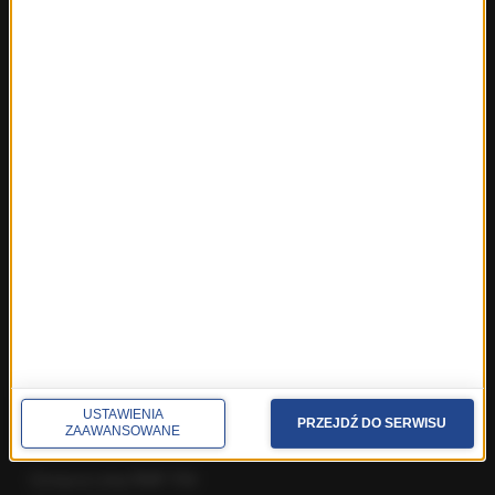
Najnowsze rozmowy w RMF FM
Rozmowa o 7:00 w RMF FM i Radiu RMF24
Poranna rozmowa w RMF FM
Popołudniowa rozmowa w RMF FM
Gość Krzysztofa Ziemca w RMF FM
Rozmowy w Radiu RMF24
SPOŁECZNOŚĆ
Facebook
Twitter
Instagram
YouTube
Kanały RSS
USTAWIENIA
PRZEJDŹ DO SERWISU
ZAAWANSOWANE
POLECANE
Gorąca Linia RMF FM