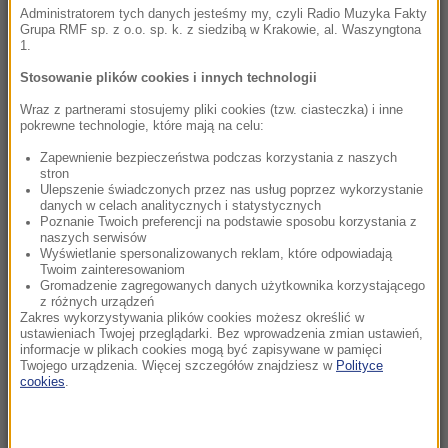
sierpnia. Gdzie spocznie?
Administratorem tych danych jesteśmy my, czyli Radio Muzyka Fakty
Grupa RMF sp. z o.o. sp. k. z siedzibą w Krakowie, al. Waszyngtona
1.
19:50
Kaszel i pieczenie oczu po kąpieli w termach.
Stosowanie plików cookies i innych technologii
Tajemniczy incydent na Słowacji
Wraz z partnerami stosujemy pliki cookies (tzw. ciasteczka) i inne
pokrewne technologie, które mają na celu:
19:49
Zapewnienie bezpieczeństwa podczas korzystania z naszych
Świętokrzyskie: Konar spadł na pielgrzymów
stron
w czasie burzy
Ulepszenie świadczonych przez nas usług poprzez wykorzystanie
danych w celach analitycznych i statystycznych
Poznanie Twoich preferencji na podstawie sposobu korzystania z
19:14
naszych serwisów
Wyświetlanie spersonalizowanych reklam, które odpowiadają
Polski turysta nie żyje. Tragiczny wypadek w
Twoim zainteresowaniom
Pirenejach
Gromadzenie zagregowanych danych użytkownika korzystającego
z różnych urządzeń
Zakres wykorzystywania plików cookies możesz określić w
19:10
ustawieniach Twojej przeglądarki. Bez wprowadzenia zmian ustawień,
Samodzielnie, drodzy uczniowie. Oto sposób
informacje w plikach cookies mogą być zapisywane w pamięci
Twojego urządzenia. Więcej szczegółów znajdziesz w
Polityce
Danii na nadużywanie AI
cookies
.
19:06
Prezydent: Z drogi, na którą wszedłem w