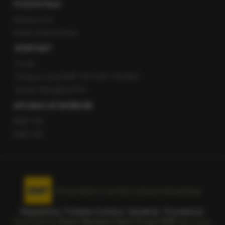
POZOSTAŁE
Newsroom
Radio internetowe
KONTAKT
O nas
Gorąca Linia RMF FM: 600 700 800
email: fakty@rmf.fm
APLIKACJE MOBILNE
RMF FM
RMF ON
Korzystanie z portalu oznacza akceptację
Regulaminu
.
Polityka Cookies
.
SpeakUp
.
Prywatność
.
Copyright by
Radio Muzyka Fakty Grupa RMF sp. z o.o.