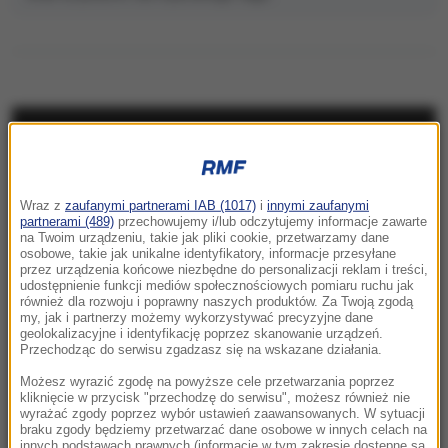
NAJNOWSZE
17:40
Wraz z
zaufanymi partnerami IAB (1017)
i
innymi zaufanymi
Ostry komunikat korsykańskich
partnerami (489)
przechowujemy i/lub odczytujemy informacje zawarte
na Twoim urządzeniu, takie jak pliki cookie, przetwarzamy dane
separatystów. Grożą osadnikom
osobowe, takie jak unikalne identyfikatory, informacje przesyłane
przez urządzenia końcowe niezbędne do personalizacji reklam i treści,
17:17
udostępnienie funkcji mediów społecznościowych pomiaru ruchu jak
również dla rozwoju i poprawny naszych produktów. Za Twoją zgodą
Grad miał nawet 7 cm średnicy. Potężne burze
my, jak i partnerzy możemy wykorzystywać precyzyjne dane
nad Warmią i Mazurami
geolokalizacyjne i identyfikację poprzez skanowanie urządzeń.
Przechodząc do serwisu zgadzasz się na wskazane działania.
17:05
Możesz wyrazić zgodę na powyższe cele przetwarzania poprzez
Litwa ostrzega przed prowokacją Rosji
kliknięcie w przycisk "przechodzę do serwisu", możesz również nie
wyrażać zgody poprzez wybór ustawień zaawansowanych. W sytuacji
braku zgody będziemy przetwarzać dane osobowe w innych celach na
16:55
innych podstawach prawnych (informacje w tym zakresie dostępne są