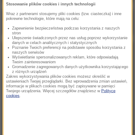
Stosowanie plików cookies i innych technologii
Wraz z partnerami stosujemy pliki cookies (tzw. ciasteczka) i inne
Poranna rozmowa w RMF FM
pokrewne technologie, które mają na celu:
Gościem Marcin Mastalerek
Zapewnienie bezpieczeństwa podczas korzystania z naszych
stron
Ulepszenie świadczonych przez nas usług poprzez wykorzystanie
danych w celach analitycznych i statystycznych
Poznanie Twoich preferencji na podstawie sposobu korzystania z
NAJPOPULARNIEJSZE
naszych serwisów
Wyświetlanie spersonalizowanych reklam, które odpowiadają
Twoim zainteresowaniom
Niedziela, 2 sierpnia 2026 (16:32)
Gromadzenie zagregowanych danych użytkownika korzystającego
z różnych urządzeń
Gdzie żyje się najlepiej? Oto raj dla emigrantów
Zakres wykorzystywania plików cookies możesz określić w
ustawieniach Twojej przeglądarki. Bez wprowadzenia zmian ustawień,
informacje w plikach cookies mogą być zapisywane w pamięci
Twojego urządzenia. Więcej szczegółów znajdziesz w
Polityce
Sobota, 1 sierpnia 2026 (15:39)
cookies
.
Sumy opanowały jezioro Garda. Włosi przygotowali
100 tys. euro dla tych, którzy je złowią
Niedziela, 2 sierpnia 2026 (05:13)
Włosi zachwyceni polskimi turystami. W tym