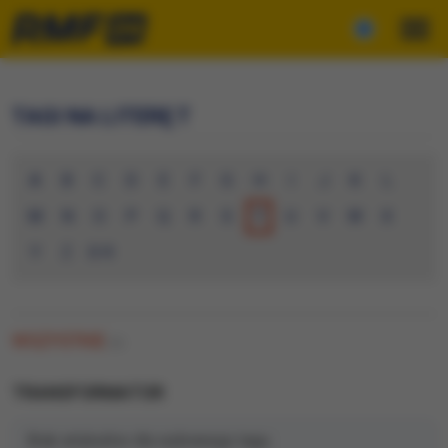
TAGI NA LITERĘ T
A
B
C
D
E
F
G
H
I
J
K
L
M
N
O
P
Q
R
S
T
U
V
W
X
Y
Z
0-9
WSZYSTKIE
(0)
TRANSFORMATOR
Brak artykułów dla wybranego tagu.