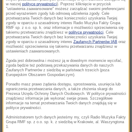
Kiedy jeść jajka, by schudnąć? Zaskakujące
w naszej
polityce prywatności
). Poprzez kliknięcie w przycisk
"ustawienia zaawansowane" możesz zarządzać swoimi preferencjami
efekty wyboru odpowiedniej pory
przed wyrażeniem zgody lub odmową udzielenia zgody. Cele
przetwarzania Twoich danych bez konieczności uzyskania Twojej
zgody w oparciu o uzasadniony interes Radio Muzyka Fakty Grupa
16:35
RMF sp. z o.o. sp. k. oraz informacje o możliwości sprzeciwienia się
Tragedia na drodze w Świętokrzyskiem.
takiemu przetwarzaniu znajdziesz w
polityce prywatności
. Cele
przetwarzania Twoich danych bez konieczności uzyskania Twojej
Jedna osoba nie żyje
zgody w oparciu o uzasadniony interes
Zaufanych Partnerów IAB
oraz
możliwość sprzeciwienia się takiemu przetwarzaniu znajdziesz w
16:34
ustawieniach zaawansowanych.
Znaleziono niewybuch. Utrudnienia w ścisłym
Zgoda jest dobrowolna i możesz ją w dowolnym momencie wycofać,
centrum Warszawy
zgoda będzie też podstawą przekazywania danych do naszych
Zaufanych Partnerów z siedzibą w państwach trzecich (poza
Europejskim Obszarem Gospodarczym).
15:55
Ważna ukraińska urzędniczka podejrzana o
Ponadto masz prawo żądania dostępu, sprostowania, usunięcia lub
ograniczenia przetwarzania danych, a także złożenia skargi do
zatajenie majątku
Prezesa Urzędu Ochrony Danych Osobowych. W polityce prywatności
znajdziesz informacje jak wykonać swoje prawa. Szczegółowe
informacje na temat przetwarzania Twoich danych znajdują się w
15:47
polityce prywatności.
Prezydent wnioskował o referendum. Senat
drugi raz mówi „nie”
Administratorem tych danych jesteśmy my, czyli Radio Muzyka Fakty
Grupa RMF sp. z o.o. sp. k. z siedzibą w Krakowie, al. Waszyngtona
1.