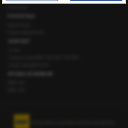
Patronaty
POZOSTAŁE
Newsroom
Radio internetowe
KONTAKT
O nas
Gorąca Linia RMF FM: 600 700 800
email: fakty@rmf.fm
APLIKACJE MOBILNE
RMF FM
RMF ON
Korzystanie z portalu oznacza akceptację