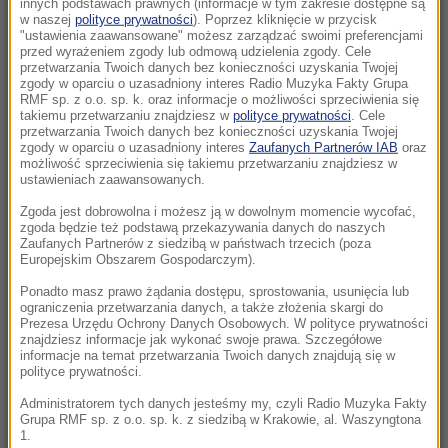
innych podstawach prawnych (informacje w tym zakresie dostępne są
15:11
w naszej
polityce prywatności
). Poprzez kliknięcie w przycisk
"ustawienia zaawansowane" możesz zarządzać swoimi preferencjami
USA zwiększyły poziom wymiany informacji
przed wyrażeniem zgody lub odmową udzielenia zgody. Cele
wywiadowczych z Ukrainą
przetwarzania Twoich danych bez konieczności uzyskania Twojej
zgody w oparciu o uzasadniony interes Radio Muzyka Fakty Grupa
RMF sp. z o.o. sp. k. oraz informacje o możliwości sprzeciwienia się
15:08
takiemu przetwarzaniu znajdziesz w
polityce prywatności
. Cele
Lazurowa woda po prostu zniknęła. Oto co
przetwarzania Twoich danych bez konieczności uzyskania Twojej
zgody w oparciu o uzasadniony interes
Zaufanych Partnerów IAB
oraz
zostało z „polskich Malediwów”
możliwość sprzeciwienia się takiemu przetwarzaniu znajdziesz w
ustawieniach zaawansowanych.
15:01
Zgoda jest dobrowolna i możesz ją w dowolnym momencie wycofać,
Gratka dla miłośników bałtyckich
zgoda będzie też podstawą przekazywania danych do naszych
przestworzy. Możesz eksplorować te wraki
Zaufanych Partnerów z siedzibą w państwach trzecich (poza
Europejskim Obszarem Gospodarczym).
bez zezwolenia
Ponadto masz prawo żądania dostępu, sprostowania, usunięcia lub
ograniczenia przetwarzania danych, a także złożenia skargi do
14:53
Prezesa Urzędu Ochrony Danych Osobowych. W polityce prywatności
Udar słoneczny i cieplny. NFZ podał nowe
znajdziesz informacje jak wykonać swoje prawa. Szczegółowe
dane
informacje na temat przetwarzania Twoich danych znajdują się w
polityce prywatności.
14:43
Administratorem tych danych jesteśmy my, czyli Radio Muzyka Fakty
Grupa RMF sp. z o.o. sp. k. z siedzibą w Krakowie, al. Waszyngtona
Wjechał autem w tłum, bo „chciał zabić”. Jest
1.
wyrok dla Afgańczyka