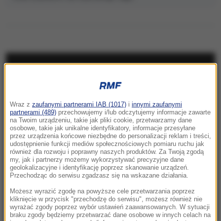
NAJNOWSZE
15:34
Wraz z
zaufanymi partnerami IAB (1017)
i
innymi zaufanymi
47-latek utonął na żwirowni, 30-latek
partnerami (489)
przechowujemy i/lub odczytujemy informacje zawarte
poszukiwany. Dramat w Lubelskiem
na Twoim urządzeniu, takie jak pliki cookie, przetwarzamy dane
osobowe, takie jak unikalne identyfikatory, informacje przesyłane
przez urządzenia końcowe niezbędne do personalizacji reklam i treści,
15:20
udostępnienie funkcji mediów społecznościowych pomiaru ruchu jak
Senat odrzuca kandydaturę dr. Mateusza
również dla rozwoju i poprawny naszych produktów. Za Twoją zgodą
my, jak i partnerzy możemy wykorzystywać precyzyjne dane
Szpytmy na stanowisko prezesa IPN
geolokalizacyjne i identyfikację poprzez skanowanie urządzeń.
Przechodząc do serwisu zgadzasz się na wskazane działania.
15:16
Możesz wyrazić zgodę na powyższe cele przetwarzania poprzez
Taksówkarz odpowie przed sądem za
kliknięcie w przycisk "przechodzę do serwisu", możesz również nie
molestowanie pasażerki
wyrażać zgody poprzez wybór ustawień zaawansowanych. W sytuacji
braku zgody będziemy przetwarzać dane osobowe w innych celach na