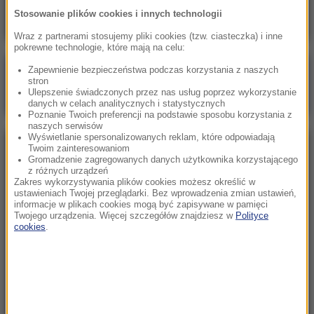
Stosowanie plików cookies i innych technologii
Wraz z partnerami stosujemy pliki cookies (tzw. ciasteczka) i inne
pokrewne technologie, które mają na celu:
Zapewnienie bezpieczeństwa podczas korzystania z naszych
Poranna rozmowa w RMF FM
stron
Ulepszenie świadczonych przez nas usług poprzez wykorzystanie
Gościem Marcin Mastalerek
danych w celach analitycznych i statystycznych
Poznanie Twoich preferencji na podstawie sposobu korzystania z
naszych serwisów
Wyświetlanie spersonalizowanych reklam, które odpowiadają
Twoim zainteresowaniom
NAJPOPULARNIEJSZE
Gromadzenie zagregowanych danych użytkownika korzystającego
z różnych urządzeń
Zakres wykorzystywania plików cookies możesz określić w
Niedziela, 2 sierpnia 2026 (16:32)
ustawieniach Twojej przeglądarki. Bez wprowadzenia zmian ustawień,
informacje w plikach cookies mogą być zapisywane w pamięci
Gdzie żyje się najlepiej? Oto raj dla emigrantów
Twojego urządzenia. Więcej szczegółów znajdziesz w
Polityce
cookies
.
Sobota, 1 sierpnia 2026 (15:39)
Sumy opanowały jezioro Garda. Włosi przygotowali
100 tys. euro dla tych, którzy je złowią