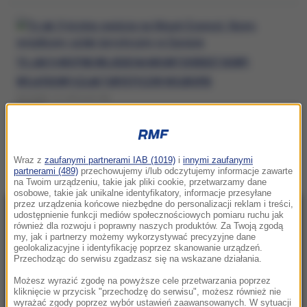
TO JAK 9-KROTNE WEJŚCIE NA MOUNT EVEREST. NOWY,
WYJĄTKOWY SZLAK TURYSTYCZNY W EUROPIE
WTOREK, 21 LIPCA (07:48)
SZLAK
Wraz z
zaufanymi partnerami IAB (1019)
i
innymi zaufanymi
partnerami (489)
przechowujemy i/lub odczytujemy informacje zawarte
na Twoim urządzeniu, takie jak pliki cookie, przetwarzamy dane
osobowe, takie jak unikalne identyfikatory, informacje przesyłane
przez urządzenia końcowe niezbędne do personalizacji reklam i treści,
udostępnienie funkcji mediów społecznościowych pomiaru ruchu jak
NAJNOWSZE
również dla rozwoju i poprawny naszych produktów. Za Twoją zgodą
my, jak i partnerzy możemy wykorzystywać precyzyjne dane
geolokalizacyjne i identyfikację poprzez skanowanie urządzeń.
17:41
Przechodząc do serwisu zgadzasz się na wskazane działania.
Chcesz zamknąć kota w domu? Wyniki
Możesz wyrazić zgodę na powyższe cele przetwarzania poprzez
badań mocno cię zaskoczą
kliknięcie w przycisk "przechodzę do serwisu", możesz również nie
wyrażać zgody poprzez wybór ustawień zaawansowanych. W sytuacji