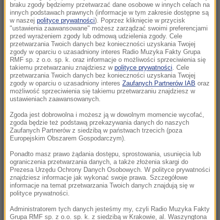
braku zgody będziemy przetwarzać dane osobowe w innych celach na
17:28
innych podstawach prawnych (informacje w tym zakresie dostępne są
Zmiana czasu na zimowy 2026. Kiedy
w naszej
polityce prywatności
). Poprzez kliknięcie w przycisk
przestawiamy zegarki i co warto wiedzieć?
"ustawienia zaawansowane" możesz zarządzać swoimi preferencjami
przed wyrażeniem zgody lub odmową udzielenia zgody. Cele
przetwarzania Twoich danych bez konieczności uzyskania Twojej
17:22
zgody w oparciu o uzasadniony interes Radio Muzyka Fakty Grupa
RMF sp. z o.o. sp. k. oraz informacje o możliwości sprzeciwienia się
Największa defilada w historii Polski. Armia
takiemu przetwarzaniu znajdziesz w
polityce prywatności
. Cele
gotowa, zobaczymy Abramsy, Rosomaki czy
przetwarzania Twoich danych bez konieczności uzyskania Twojej
zgody w oparciu o uzasadniony interes
Zaufanych Partnerów IAB
oraz
F-35
możliwość sprzeciwienia się takiemu przetwarzaniu znajdziesz w
ustawieniach zaawansowanych.
17:16
Zgoda jest dobrowolna i możesz ją w dowolnym momencie wycofać,
Ma 1100 lat i 5 metrów w obwodzie. Oto
zgoda będzie też podstawą przekazywania danych do naszych
najstarsze drzewo w Niemczech
Zaufanych Partnerów z siedzibą w państwach trzecich (poza
Europejskim Obszarem Gospodarczym).
17:16
Ponadto masz prawo żądania dostępu, sprostowania, usunięcia lub
Prezydent zapowiada w Skawinie. „Pilnowanie
ograniczenia przetwarzania danych, a także złożenia skargi do
Prezesa Urzędu Ochrony Danych Osobowych. W polityce prywatności
żyrandoli jest nie dla mnie”
znajdziesz informacje jak wykonać swoje prawa. Szczegółowe
informacje na temat przetwarzania Twoich danych znajdują się w
polityce prywatności.
17:03
Najlepszy park narodowy w Europie znajduje
Administratorem tych danych jesteśmy my, czyli Radio Muzyka Fakty
się blisko Polski. Jest ogromny i piękny
Grupa RMF sp. z o.o. sp. k. z siedzibą w Krakowie, al. Waszyngtona