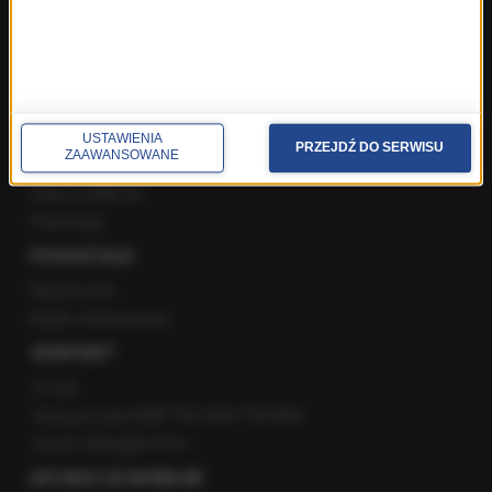
Instagram
YouTube
Kanały RSS
POLECANE
USTAWIENIA
PRZEJDŹ DO SERWISU
ZAAWANSOWANE
Gorąca Linia RMF FM
Staż w RMF24
Patronaty
POZOSTAŁE
Newsroom
Radio internetowe
KONTAKT
O nas
Gorąca Linia RMF FM: 600 700 800
email: fakty@rmf.fm
APLIKACJE MOBILNE