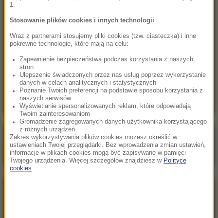
1.
16:57
Stosowanie plików cookies i innych technologii
Komary tną Cię niemiłosiernie? Naukowcy w
Wraz z partnerami stosujemy pliki cookies (tzw. ciasteczka) i inne
końcu odkryli powód
pokrewne technologie, które mają na celu:
Zapewnienie bezpieczeństwa podczas korzystania z naszych
16:42
stron
Marco Brenner zwycięzcą wyścigu Tour de
Ulepszenie świadczonych przez nas usług poprzez wykorzystanie
danych w celach analitycznych i statystycznych
Pologne
Poznanie Twoich preferencji na podstawie sposobu korzystania z
naszych serwisów
Wyświetlanie spersonalizowanych reklam, które odpowiadają
Twoim zainteresowaniom
Gromadzenie zagregowanych danych użytkownika korzystającego
z różnych urządzeń
Poranna rozmowa w RMF FM
Zakres wykorzystywania plików cookies możesz określić w
ustawieniach Twojej przeglądarki. Bez wprowadzenia zmian ustawień,
Gościem Katarzyna Pełczyńska-Nałęcz
informacje w plikach cookies mogą być zapisywane w pamięci
Twojego urządzenia. Więcej szczegółów znajdziesz w
Polityce
cookies
.
NAJPOPULARNIEJSZE
Sobota, 8 sierpnia 2026 (11:47)