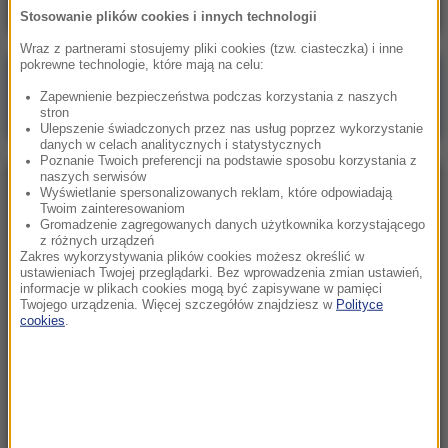
Stosowanie plików cookies i innych technologii
Wraz z partnerami stosujemy pliki cookies (tzw. ciasteczka) i inne
pokrewne technologie, które mają na celu:
Poranna rozmowa w RMF FM
Zapewnienie bezpieczeństwa podczas korzystania z naszych
Gościem Marcin Mastalerek
stron
Ulepszenie świadczonych przez nas usług poprzez wykorzystanie
danych w celach analitycznych i statystycznych
Poznanie Twoich preferencji na podstawie sposobu korzystania z
naszych serwisów
NAJPOPULARNIEJSZE
Wyświetlanie spersonalizowanych reklam, które odpowiadają
Twoim zainteresowaniom
Gromadzenie zagregowanych danych użytkownika korzystającego
z różnych urządzeń
Niedziela, 2 sierpnia 2026 (16:32)
Zakres wykorzystywania plików cookies możesz określić w
Gdzie żyje się najlepiej? Oto raj dla emigrantów
ustawieniach Twojej przeglądarki. Bez wprowadzenia zmian ustawień,
informacje w plikach cookies mogą być zapisywane w pamięci
Twojego urządzenia. Więcej szczegółów znajdziesz w
Polityce
cookies
.
Sobota, 1 sierpnia 2026 (15:39)
Sumy opanowały jezioro Garda. Włosi przygotowali
100 tys. euro dla tych, którzy je złowią
Niedziela, 2 sierpnia 2026 (05:13)