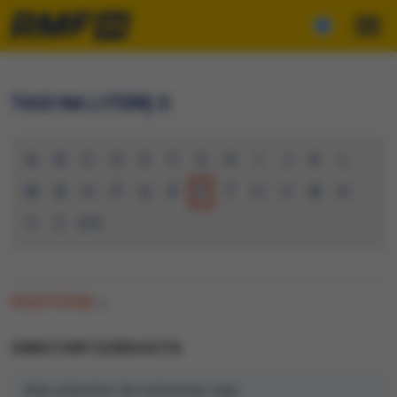
TAGI NA LITERĘ S
A
B
C
D
E
F
G
H
I
J
K
L
M
N
O
P
Q
R
S
T
U
V
W
X
Y
Z
0-9
WSZYSTKIE
(0)
SWIATOWY DZIEN KOTA
Brak artykułów dla wybranego tagu.