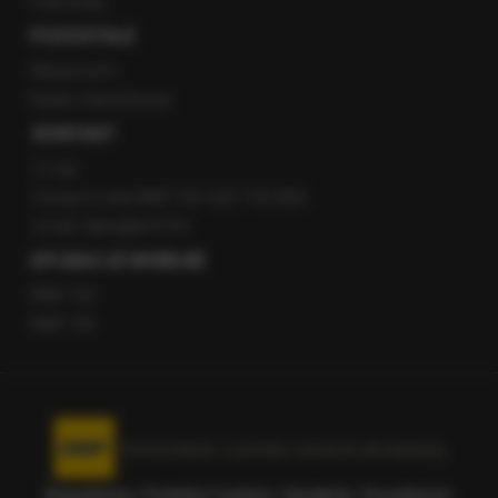
Patronaty
POZOSTAŁE
Newsroom
Radio internetowe
KONTAKT
O nas
Gorąca Linia RMF FM: 600 700 800
email: fakty@rmf.fm
APLIKACJE MOBILNE
RMF FM
RMF ON
Korzystanie z portalu oznacza akceptację
Regulaminu
.
Polityka Cookies
.
SpeakUp
.
Prywatność
.