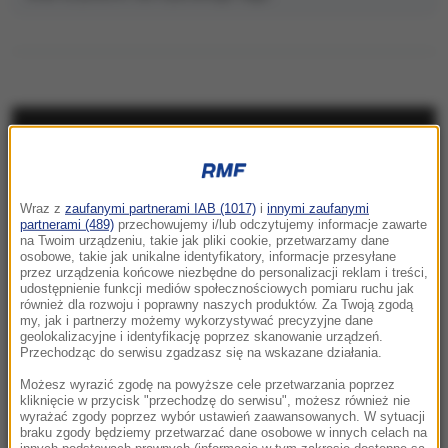
NAJNOWSZE
18:15
Wraz z
zaufanymi partnerami IAB (1017)
i
innymi zaufanymi
Apel z rosyjskiego MSZ w sprawie wojny.
partnerami (489)
przechowujemy i/lub odczytujemy informacje zawarte
„Musimy być przygotowani”
na Twoim urządzeniu, takie jak pliki cookie, przetwarzamy dane
osobowe, takie jak unikalne identyfikatory, informacje przesyłane
przez urządzenia końcowe niezbędne do personalizacji reklam i treści,
18:03
udostępnienie funkcji mediów społecznościowych pomiaru ruchu jak
„TOP 5 najgorszych decyzji Karola
również dla rozwoju i poprawny naszych produktów. Za Twoją zgodą
my, jak i partnerzy możemy wykorzystywać precyzyjne dane
Nawrockiego”. Premier podsumował rok
geolokalizacyjne i identyfikację poprzez skanowanie urządzeń.
prezydentury
Przechodząc do serwisu zgadzasz się na wskazane działania.
Możesz wyrazić zgodę na powyższe cele przetwarzania poprzez
17:52
kliknięcie w przycisk "przechodzę do serwisu", możesz również nie
wyrażać zgody poprzez wybór ustawień zaawansowanych. W sytuacji
Atak izraelskich osadników na palestyńską
braku zgody będziemy przetwarzać dane osobowe w innych celach na
wieś. Są ranni, spalono domy