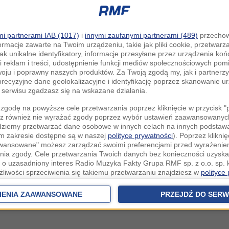
i partnerami IAB (1017)
i
innymi zaufanymi partnerami (489)
przechow
ormacje zawarte na Twoim urządzeniu, takie jak pliki cookie, przetwar
jak unikalne identyfikatory, informacje przesyłane przez urządzenia k
i reklam i treści, udostępnienie funkcji mediów społecznościowych pom
woju i poprawny naszych produktów. Za Twoją zgodą my, jak i partner
recyzyjne dane geolokalizacyjne i identyfikację poprzez skanowanie u
serwisu zgadzasz się na wskazane działania.
zgodę na powyższe cele przetwarzania poprzez kliknięcie w przycisk 
z również nie wyrażać zgody poprzez wybór ustawień zaawansowanych
dziemy przetwarzać dane osobowe w innych celach na innych podsta
ym zakresie dostępne są w naszej
polityce prywatności
). Poprzez kliknię
awansowane" możesz zarządzać swoimi preferencjami przed wyrażenie
ia zgody. Cele przetwarzania Twoich danych bez konieczności uzyska
 o uzasadniony interes Radio Muzyka Fakty Grupa RMF sp. z o.o. sp. k
żliwości sprzeciwienia się takiemu przetwarzaniu znajdziesz w
polityce
nia Twoich danych bez konieczności uzyskania Twojej zgody w oparci
ch Partnerów IAB
oraz możliwość sprzeciwienia się takiemu przetwarza
IENIA ZAAWANSOWANE
PRZEJDŹ DO SERW
aawansowanych.
rowolna i możesz ją w dowolnym momencie wycofać, zgoda będzie też
anych do naszych Zaufanych Partnerów z siedzibą w państwach trzec