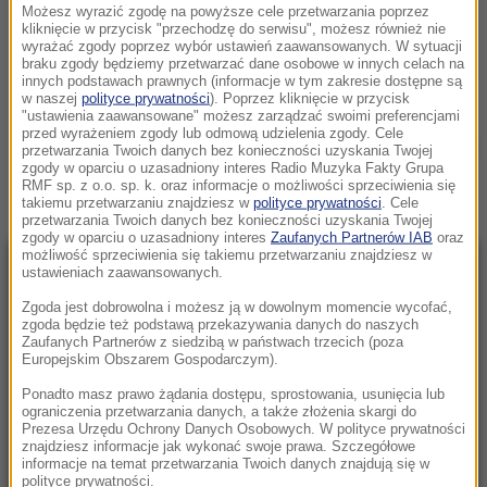
KŁÓTNIA Z SYNEM NA PRZYJĘCIU. SZOKUJĄCE KULISY ŚMIERCI
Możesz wyrazić zgodę na powyższe cele przetwarzania poprzez
kliknięcie w przycisk "przechodzę do serwisu", możesz również nie
REŻYSERA ROBA REINERA I JEGO ŻONY
wyrażać zgody poprzez wybór ustawień zaawansowanych. W sytuacji
ŚRODA, 17 GRUDNIA 2025 (08:06)
braku zgody będziemy przetwarzać dane osobowe w innych celach na
innych podstawach prawnych (informacje w tym zakresie dostępne są
w naszej
polityce prywatności
). Poprzez kliknięcie w przycisk
ROB REINER
"ustawienia zaawansowane" możesz zarządzać swoimi preferencjami
przed wyrażeniem zgody lub odmową udzielenia zgody. Cele
Zobacz więcej »
przetwarzania Twoich danych bez konieczności uzyskania Twojej
zgody w oparciu o uzasadniony interes Radio Muzyka Fakty Grupa
RMF sp. z o.o. sp. k. oraz informacje o możliwości sprzeciwienia się
takiemu przetwarzaniu znajdziesz w
polityce prywatności
. Cele
przetwarzania Twoich danych bez konieczności uzyskania Twojej
zgody w oparciu o uzasadniony interes
Zaufanych Partnerów IAB
oraz
możliwość sprzeciwienia się takiemu przetwarzaniu znajdziesz w
ustawieniach zaawansowanych.
NAJNOWSZE
Zgoda jest dobrowolna i możesz ją w dowolnym momencie wycofać,
zgoda będzie też podstawą przekazywania danych do naszych
15:04
Zaufanych Partnerów z siedzibą w państwach trzecich (poza
„Pokażemy go na ulicach”. Iran odpowiada
Europejskim Obszarem Gospodarczym).
na spekulacje o Chameneim
Ponadto masz prawo żądania dostępu, sprostowania, usunięcia lub
ograniczenia przetwarzania danych, a także złożenia skargi do
Prezesa Urzędu Ochrony Danych Osobowych. W polityce prywatności
14:50
znajdziesz informacje jak wykonać swoje prawa. Szczegółowe
Mocny cios dla koalicji. Polacy ocenili rząd
informacje na temat przetwarzania Twoich danych znajdują się w
polityce prywatności.
Donalda Tuska