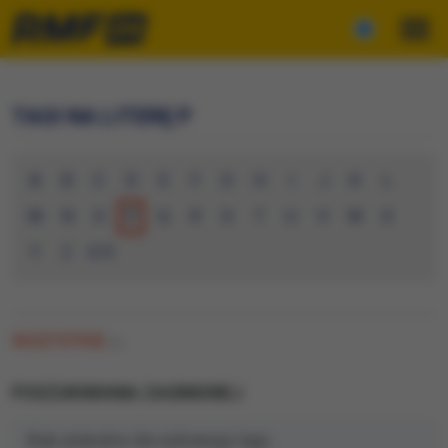
TAGI NA LITERĘ P
A
B
C
D
E
F
G
H
I
J
K
L
M
N
O
P
Q
R
S
T
U
V
W
X
Y
Z
0-9
WSZYSTKIE
(0)
POSZUKIWANIA ZAGINIONEJ
Brak artykułów dla wybranego tagu.