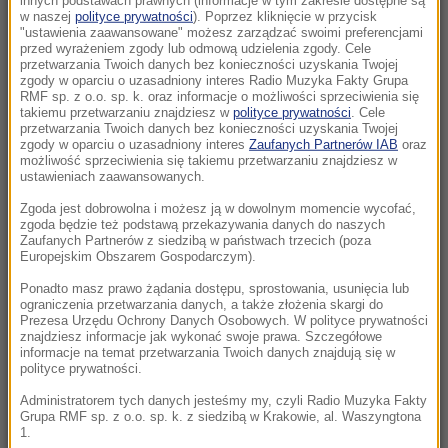
innych podstawach prawnych (informacje w tym zakresie dostępne są
23:04
w naszej
polityce prywatności
). Poprzez kliknięcie w przycisk
"ustawienia zaawansowane" możesz zarządzać swoimi preferencjami
Kierują jednym państwem, ale dzieli ich
przed wyrażeniem zgody lub odmową udzielenia zgody. Cele
przyciemniona szyba?
przetwarzania Twoich danych bez konieczności uzyskania Twojej
zgody w oparciu o uzasadniony interes Radio Muzyka Fakty Grupa
RMF sp. z o.o. sp. k. oraz informacje o możliwości sprzeciwienia się
22:19
takiemu przetwarzaniu znajdziesz w
polityce prywatności
. Cele
Walka o Ligę Europy. Ferencvaros znalazł
przetwarzania Twoich danych bez konieczności uzyskania Twojej
zgody w oparciu o uzasadniony interes
Zaufanych Partnerów IAB
oraz
sposób na Górnika
możliwość sprzeciwienia się takiemu przetwarzaniu znajdziesz w
ustawieniach zaawansowanych.
21:56
Zgoda jest dobrowolna i możesz ją w dowolnym momencie wycofać,
Świetny początek nie wystarczył. Pegula
zgoda będzie też podstawą przekazywania danych do naszych
zatrzymała Fręch w Toronto
Zaufanych Partnerów z siedzibą w państwach trzecich (poza
Europejskim Obszarem Gospodarczym).
21:55
Ponadto masz prawo żądania dostępu, sprostowania, usunięcia lub
ograniczenia przetwarzania danych, a także złożenia skargi do
Ten organizm nie umiera ze starości. Z
Prezesa Urzędu Ochrony Danych Osobowych. W polityce prywatności
łatwością oszukuje śmierć
znajdziesz informacje jak wykonać swoje prawa. Szczegółowe
informacje na temat przetwarzania Twoich danych znajdują się w
polityce prywatności.
21:26
Protest na popularnym europejskim lotnisku.
Administratorem tych danych jesteśmy my, czyli Radio Muzyka Fakty
Grupa RMF sp. z o.o. sp. k. z siedzibą w Krakowie, al. Waszyngtona
Możliwe utrudnienia
1.