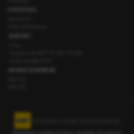
Patronaty
POZOSTAŁE
Newsroom
Radio internetowe
KONTAKT
O nas
Gorąca Linia RMF FM: 600 700 800
email: fakty@rmf.fm
APLIKACJE MOBILNE
RMF FM
RMF ON
Korzystanie z portalu oznacza akceptację
Regulaminu
.
Polityka Cookies
.
SpeakUp
.
Prywatność
.