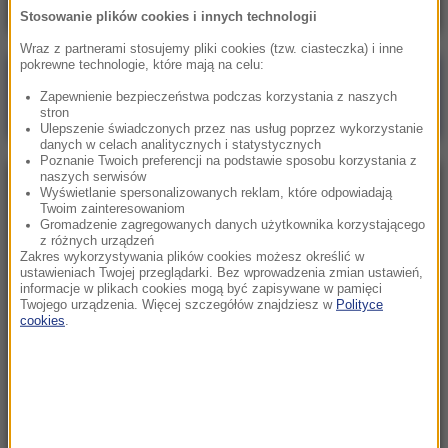
Stosowanie plików cookies i innych technologii
Wraz z partnerami stosujemy pliki cookies (tzw. ciasteczka) i inne
pokrewne technologie, które mają na celu:
Poranna rozmowa w RMF FM
Zapewnienie bezpieczeństwa podczas korzystania z naszych
Gościem Zbigniew Bogucki
stron
Ulepszenie świadczonych przez nas usług poprzez wykorzystanie
danych w celach analitycznych i statystycznych
Poznanie Twoich preferencji na podstawie sposobu korzystania z
naszych serwisów
NAJPOPULARNIEJSZE
Wyświetlanie spersonalizowanych reklam, które odpowiadają
Twoim zainteresowaniom
Gromadzenie zagregowanych danych użytkownika korzystającego
z różnych urządzeń
Niedziela, 2 sierpnia 2026 (16:32)
Zakres wykorzystywania plików cookies możesz określić w
Gdzie żyje się najlepiej? Oto raj dla emigrantów
ustawieniach Twojej przeglądarki. Bez wprowadzenia zmian ustawień,
informacje w plikach cookies mogą być zapisywane w pamięci
Twojego urządzenia. Więcej szczegółów znajdziesz w
Polityce
cookies
.
Sobota, 1 sierpnia 2026 (15:39)
Sumy opanowały jezioro Garda. Włosi przygotowali
100 tys. euro dla tych, którzy je złowią
Niedziela, 2 sierpnia 2026 (05:13)