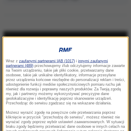
NAJNOWSZE
05:24
Wraz z
zaufanymi partnerami IAB (1017)
i
innymi zaufanymi
Chcą zbudować gigantyczny tunel pod
partnerami (489)
przechowujemy i/lub odczytujemy informacje zawarte
Bałtykiem. Przełomowa deklaracja Estonii
na Twoim urządzeniu, takie jak pliki cookie, przetwarzamy dane
osobowe, takie jak unikalne identyfikatory, informacje przesyłane
przez urządzenia końcowe niezbędne do personalizacji reklam i treści,
23:41
udostępnienie funkcji mediów społecznościowych pomiaru ruchu jak
Hubert Hurkacz gra dalej! Potrzebny był tie-
również dla rozwoju i poprawny naszych produktów. Za Twoją zgodą
my, jak i partnerzy możemy wykorzystywać precyzyjne dane
break
geolokalizacyjne i identyfikację poprzez skanowanie urządzeń.
Przechodząc do serwisu zgadzasz się na wskazane działania.
23:26
Możesz wyrazić zgodę na powyższe cele przetwarzania poprzez
Linette walczyła, ale Jovic okazała się za
kliknięcie w przycisk "przechodzę do serwisu", możesz również nie
wyrażać zgody poprzez wybór ustawień zaawansowanych. W sytuacji
mocna. Toronto nie dla Polki
braku zgody będziemy przetwarzać dane osobowe w innych celach na