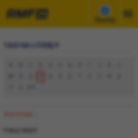
Słuchaj
TAGI NA LITERĘ P
A
B
C
D
E
F
G
H
I
J
K
L
M
N
O
P
Q
R
S
T
U
V
W
X
Y
Z
0-9
WSZYSTKIE
(0)
POKAZ MODY