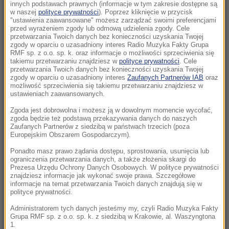
Morawiecki. Były premier spotkał się z
innych podstawach prawnych (informacje w tym zakresie dostępne są
w naszej
polityce prywatności
). Poprzez kliknięcie w przycisk
mieszkańcami Jagodna
"ustawienia zaawansowane" możesz zarządzać swoimi preferencjami
przed wyrażeniem zgody lub odmową udzielenia zgody. Cele
21:11
przetwarzania Twoich danych bez konieczności uzyskania Twojej
zgody w oparciu o uzasadniony interes Radio Muzyka Fakty Grupa
Senat USA przyjął ustawę o „piekielnych”
RMF sp. z o.o. sp. k. oraz informacje o możliwości sprzeciwienia się
sankcjach Grahama na Rosję i Iran
takiemu przetwarzaniu znajdziesz w
polityce prywatności
. Cele
przetwarzania Twoich danych bez konieczności uzyskania Twojej
zgody w oparciu o uzasadniony interes
Zaufanych Partnerów IAB
oraz
21:05
możliwość sprzeciwienia się takiemu przetwarzaniu znajdziesz w
Atak na nastolatka w Kamiennej Górze. Nowe
ustawieniach zaawansowanych.
informacje
Zgoda jest dobrowolna i możesz ją w dowolnym momencie wycofać,
zgoda będzie też podstawą przekazywania danych do naszych
Zaufanych Partnerów z siedzibą w państwach trzecich (poza
20:53
Europejskim Obszarem Gospodarczym).
Chciał dotrzeć do Ceuty na paralotni. Wpadł
do morza
Ponadto masz prawo żądania dostępu, sprostowania, usunięcia lub
ograniczenia przetwarzania danych, a także złożenia skargi do
Prezesa Urzędu Ochrony Danych Osobowych. W polityce prywatności
20:50
znajdziesz informacje jak wykonać swoje prawa. Szczegółowe
informacje na temat przetwarzania Twoich danych znajdują się w
Wyścig o Kraków nabiera tempa. Oto wyniki
polityce prywatności.
nowego sondażu
Administratorem tych danych jesteśmy my, czyli Radio Muzyka Fakty
Grupa RMF sp. z o.o. sp. k. z siedzibą w Krakowie, al. Waszyngtona
20:37
1.