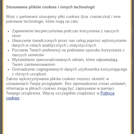
Skala nieprawidłowości na SOR-ach poraża.
Stosowanie plików cookies i innych technologii
Milionowe wypłaty, ponad stugodzinne dyżury
Wraz z partnerami stosujemy pliki cookies (tzw. ciasteczka) i inne
pokrewne technologie, które mają na celu:
Zapewnienie bezpieczeństwa podczas korzystania z naszych
stron
Poranna rozmowa w RMF FM
Ulepszenie świadczonych przez nas usług poprzez wykorzystanie
danych w celach analitycznych i statystycznych
Gościem Marcin Mastalerek
Poznanie Twoich preferencji na podstawie sposobu korzystania z
naszych serwisów
Wyświetlanie spersonalizowanych reklam, które odpowiadają
Twoim zainteresowaniom
Gromadzenie zagregowanych danych użytkownika korzystającego
NAJPOPULARNIEJSZE
z różnych urządzeń
Zakres wykorzystywania plików cookies możesz określić w
ustawieniach Twojej przeglądarki. Bez wprowadzenia zmian ustawień,
informacje w plikach cookies mogą być zapisywane w pamięci
Niedziela, 2 sierpnia 2026 (16:32)
Twojego urządzenia. Więcej szczegółów znajdziesz w
Polityce
Gdzie żyje się najlepiej? Oto raj dla emigrantów
cookies
.
Sobota, 1 sierpnia 2026 (15:39)
Sumy opanowały jezioro Garda. Włosi przygotowali
100 tys. euro dla tych, którzy je złowią