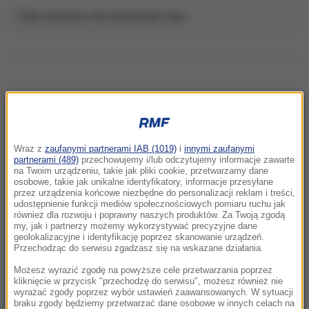
Brak artykułów dla wybranego tagu.
NAJNOWSZE
Wraz z
zaufanymi partnerami IAB (1019)
i
innymi zaufanymi
22:32
partnerami (489)
przechowujemy i/lub odczytujemy informacje zawarte
Hiszpania i Włochy na kursie kolizyjnym.
na Twoim urządzeniu, takie jak pliki cookie, przetwarzamy dane
osobowe, takie jak unikalne identyfikatory, informacje przesyłane
Spór o kontrole graniczne
przez urządzenia końcowe niezbędne do personalizacji reklam i treści,
udostępnienie funkcji mediów społecznościowych pomiaru ruchu jak
również dla rozwoju i poprawny naszych produktów. Za Twoją zgodą
21:41
my, jak i partnerzy możemy wykorzystywać precyzyjne dane
Alarm w Niemczech. Niezidentyfikowane
geolokalizacyjne i identyfikację poprzez skanowanie urządzeń.
drony przeleciały nad „stocznią Patriotów”
Przechodząc do serwisu zgadzasz się na wskazane działania.
Możesz wyrazić zgodę na powyższe cele przetwarzania poprzez
21:38
kliknięcie w przycisk "przechodzę do serwisu", możesz również nie
wyrażać zgody poprzez wybór ustawień zaawansowanych. W sytuacji
Pizza, słoneczna pogoda, Mateusz
braku zgody będziemy przetwarzać dane osobowe w innych celach na