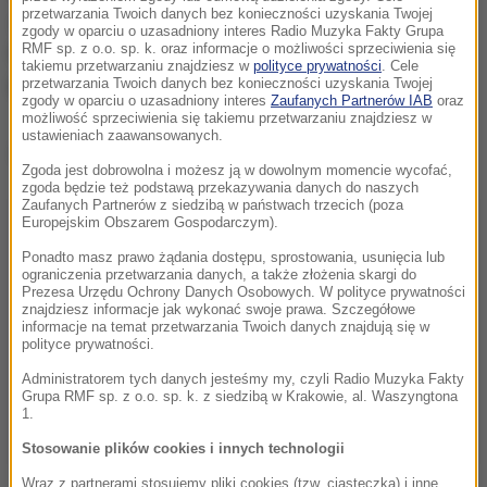
przetwarzania Twoich danych bez konieczności uzyskania Twojej
co widzę!
- mówi paryskiemu korespondentowi RMF
zgody w oparciu o uzasadniony interes Radio Muzyka Fakty Grupa
RMF sp. z o.o. sp. k. oraz informacje o możliwości sprzeciwienia się
FM Markowi Gładyszowi
23-letnia Francuzka
takiemu przetwarzaniu znajdziesz w
polityce prywatności
. Cele
Laurine.
przetwarzania Twoich danych bez konieczności uzyskania Twojej
zgody w oparciu o uzasadniony interes
Zaufanych Partnerów IAB
oraz
możliwość sprzeciwienia się takiemu przetwarzaniu znajdziesz w
ustawieniach zaawansowanych.
Dalsza część artykułu pod materiałem video:
Zgoda jest dobrowolna i możesz ją w dowolnym momencie wycofać,
zgoda będzie też podstawą przekazywania danych do naszych
Zaufanych Partnerów z siedzibą w państwach trzecich (poza
Europejskim Obszarem Gospodarczym).
Ponadto masz prawo żądania dostępu, sprostowania, usunięcia lub
ograniczenia przetwarzania danych, a także złożenia skargi do
Prezesa Urzędu Ochrony Danych Osobowych. W polityce prywatności
znajdziesz informacje jak wykonać swoje prawa. Szczegółowe
informacje na temat przetwarzania Twoich danych znajdują się w
polityce prywatności.
Administratorem tych danych jesteśmy my, czyli Radio Muzyka Fakty
Grupa RMF sp. z o.o. sp. k. z siedzibą w Krakowie, al. Waszyngtona
1.
Stosowanie plików cookies i innych technologii
Wraz z partnerami stosujemy pliki cookies (tzw. ciasteczka) i inne