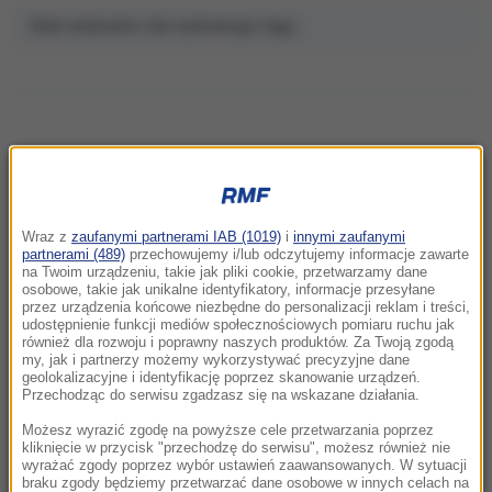
Brak artykułów dla wybranego tagu.
NAJNOWSZE
Wraz z
zaufanymi partnerami IAB (1019)
i
innymi zaufanymi
18:54
partnerami (489)
przechowujemy i/lub odczytujemy informacje zawarte
Mówiła żartem, żyła z pasją. Warszawa
na Twoim urządzeniu, takie jak pliki cookie, przetwarzamy dane
osobowe, takie jak unikalne identyfikatory, informacje przesyłane
pożegna Igę Cembrzyńską
przez urządzenia końcowe niezbędne do personalizacji reklam i treści,
udostępnienie funkcji mediów społecznościowych pomiaru ruchu jak
również dla rozwoju i poprawny naszych produktów. Za Twoją zgodą
18:42
my, jak i partnerzy możemy wykorzystywać precyzyjne dane
Areszt po megapożarze pod Atenami.
geolokalizacyjne i identyfikację poprzez skanowanie urządzeń.
Burmistrz wśród zatrzymanych
Przechodząc do serwisu zgadzasz się na wskazane działania.
Możesz wyrazić zgodę na powyższe cele przetwarzania poprzez
18:32
kliknięcie w przycisk "przechodzę do serwisu", możesz również nie
wyrażać zgody poprzez wybór ustawień zaawansowanych. W sytuacji
Polka na czele Tour de France! Wielkie
braku zgody będziemy przetwarzać dane osobowe w innych celach na