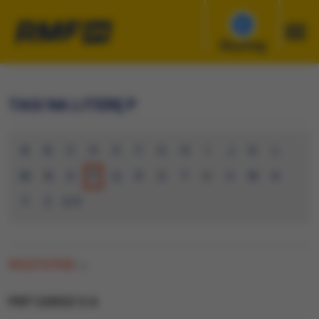
Słuchaj
TAGI NA LITERĘ P
A
B
C
D
E
F
G
H
I
J
K
L
M
N
O
P
Q
R
S
T
U
V
W
X
Y
Z
0-9
WSZYSTKIE
(0)
PKP CARGO S A