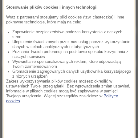
Teheran huczy od plotek. Tajemnica wokół
Stosowanie plików cookies i innych technologii
przywódcy Iranu
Wraz z partnerami stosujemy pliki cookies (tzw. ciasteczka) i inne
pokrewne technologie, które mają na celu:
Zapewnienie bezpieczeństwa podczas korzystania z naszych
stron
Poranna rozmowa w RMF FM
Ulepszenie świadczonych przez nas usług poprzez wykorzystanie
danych w celach analitycznych i statystycznych
Gościem Marcin Mastalerek
Poznanie Twoich preferencji na podstawie sposobu korzystania z
naszych serwisów
Wyświetlanie spersonalizowanych reklam, które odpowiadają
Twoim zainteresowaniom
Gromadzenie zagregowanych danych użytkownika korzystającego
NAJPOPULARNIEJSZE
z różnych urządzeń
Zakres wykorzystywania plików cookies możesz określić w
ustawieniach Twojej przeglądarki. Bez wprowadzenia zmian ustawień,
informacje w plikach cookies mogą być zapisywane w pamięci
Niedziela, 2 sierpnia 2026 (16:32)
Twojego urządzenia. Więcej szczegółów znajdziesz w
Polityce
Gdzie żyje się najlepiej? Oto raj dla emigrantów
cookies
.
Sobota, 1 sierpnia 2026 (15:39)
Sumy opanowały jezioro Garda. Włosi przygotowali
100 tys. euro dla tych, którzy je złowią