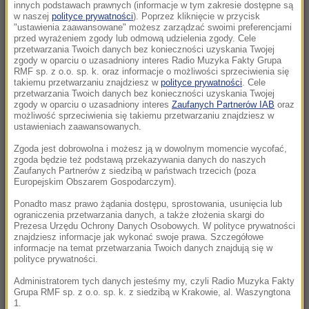
zwycięstwo na 7. etapie wyścigu
innych podstawach prawnych (informacje w tym zakresie dostępne są
w naszej
polityce prywatności
). Poprzez kliknięcie w przycisk
"ustawienia zaawansowane" możesz zarządzać swoimi preferencjami
18:23
przed wyrażeniem zgody lub odmową udzielenia zgody. Cele
AI zaprojektowała działającego wirusa. To
przetwarzania Twoich danych bez konieczności uzyskania Twojej
zgody w oparciu o uzasadniony interes Radio Muzyka Fakty Grupa
dobra i zła wiadomość
RMF sp. z o.o. sp. k. oraz informacje o możliwości sprzeciwienia się
takiemu przetwarzaniu znajdziesz w
polityce prywatności
. Cele
przetwarzania Twoich danych bez konieczności uzyskania Twojej
18:11
zgody w oparciu o uzasadniony interes
Zaufanych Partnerów IAB
oraz
Ukraina uczci Jana Pawła II monetą. Hołd w
możliwość sprzeciwienia się takiemu przetwarzaniu znajdziesz w
25 lat po historycznej wizycie
ustawieniach zaawansowanych.
Zgoda jest dobrowolna i możesz ją w dowolnym momencie wycofać,
18:01
zgoda będzie też podstawą przekazywania danych do naszych
Miał zmuszać kobiety do prostytucji. Jedną z
Zaufanych Partnerów z siedzibą w państwach trzecich (poza
Europejskim Obszarem Gospodarczym).
ofiar pobił tak, że straciła śledzionę
Ponadto masz prawo żądania dostępu, sprostowania, usunięcia lub
ograniczenia przetwarzania danych, a także złożenia skargi do
17:55
Prezesa Urzędu Ochrony Danych Osobowych. W polityce prywatności
Putinowska polityka jednak przewidywalna.
znajdziesz informacje jak wykonać swoje prawa. Szczegółowe
informacje na temat przetwarzania Twoich danych znajdują się w
Jedyna opozycyjna partia wykluczona z
polityce prywatności.
wyborów?
Administratorem tych danych jesteśmy my, czyli Radio Muzyka Fakty
Grupa RMF sp. z o.o. sp. k. z siedzibą w Krakowie, al. Waszyngtona
17:39
1.