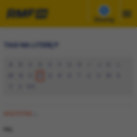
Słuchaj
TAGI NA LITERĘ P
A
B
C
D
E
F
G
H
I
J
K
L
M
N
O
P
Q
R
S
T
U
V
W
X
Y
Z
0-9
WSZYSTKIE
(0)
PKL