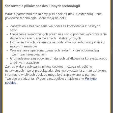
Skala nieprawidłowości na SOR-ach poraża.
Stosowanie plików cookies i innych technologii
Milionowe wypłaty, ponad stugodzinne dyżury
Wraz z partnerami stosujemy pliki cookies (tzw. ciasteczka) i inne
pokrewne technologie, które mają na celu:
Zapewnienie bezpieczeństwa podczas korzystania z naszych
stron
Poranna rozmowa w RMF FM
Ulepszenie świadczonych przez nas usług poprzez wykorzystanie
danych w celach analitycznych i statystycznych
Gościem Marcin Mastalerek
Poznanie Twoich preferencji na podstawie sposobu korzystania z
naszych serwisów
Wyświetlanie spersonalizowanych reklam, które odpowiadają
Twoim zainteresowaniom
Gromadzenie zagregowanych danych użytkownika korzystającego
NAJPOPULARNIEJSZE
z różnych urządzeń
Zakres wykorzystywania plików cookies możesz określić w
ustawieniach Twojej przeglądarki. Bez wprowadzenia zmian ustawień,
informacje w plikach cookies mogą być zapisywane w pamięci
Niedziela, 2 sierpnia 2026 (16:32)
Twojego urządzenia. Więcej szczegółów znajdziesz w
Polityce
Gdzie żyje się najlepiej? Oto raj dla emigrantów
cookies
.
Sobota, 1 sierpnia 2026 (15:39)
Sumy opanowały jezioro Garda. Włosi przygotowali
100 tys. euro dla tych, którzy je złowią