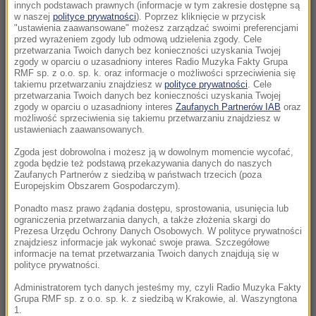
Morawiecki. Były premier spotkał się z
innych podstawach prawnych (informacje w tym zakresie dostępne są
w naszej
polityce prywatności
). Poprzez kliknięcie w przycisk
mieszkańcami Jagodna
"ustawienia zaawansowane" możesz zarządzać swoimi preferencjami
przed wyrażeniem zgody lub odmową udzielenia zgody. Cele
21:11
przetwarzania Twoich danych bez konieczności uzyskania Twojej
zgody w oparciu o uzasadniony interes Radio Muzyka Fakty Grupa
Senat USA przyjął ustawę o „piekielnych”
RMF sp. z o.o. sp. k. oraz informacje o możliwości sprzeciwienia się
sankcjach Grahama na Rosję i Iran
takiemu przetwarzaniu znajdziesz w
polityce prywatności
. Cele
przetwarzania Twoich danych bez konieczności uzyskania Twojej
zgody w oparciu o uzasadniony interes
Zaufanych Partnerów IAB
oraz
21:05
możliwość sprzeciwienia się takiemu przetwarzaniu znajdziesz w
Atak na nastolatka w Kamiennej Górze. Nowe
ustawieniach zaawansowanych.
informacje
Zgoda jest dobrowolna i możesz ją w dowolnym momencie wycofać,
zgoda będzie też podstawą przekazywania danych do naszych
Zaufanych Partnerów z siedzibą w państwach trzecich (poza
20:53
Europejskim Obszarem Gospodarczym).
Chciał dotrzeć do Ceuty na paralotni. Wpadł
do morza
Ponadto masz prawo żądania dostępu, sprostowania, usunięcia lub
ograniczenia przetwarzania danych, a także złożenia skargi do
Prezesa Urzędu Ochrony Danych Osobowych. W polityce prywatności
20:50
znajdziesz informacje jak wykonać swoje prawa. Szczegółowe
informacje na temat przetwarzania Twoich danych znajdują się w
Wyścig o Kraków nabiera tempa. Oto wyniki
polityce prywatności.
nowego sondażu
Administratorem tych danych jesteśmy my, czyli Radio Muzyka Fakty
Grupa RMF sp. z o.o. sp. k. z siedzibą w Krakowie, al. Waszyngtona
20:37
1.