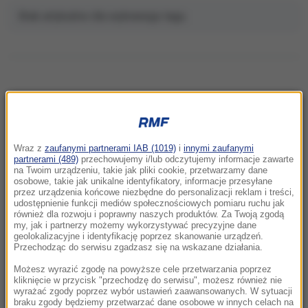
Brak artykułów dla wybranego tagu.
NAJNOWSZE
Wraz z
zaufanymi partnerami IAB (1019)
i
innymi zaufanymi
22:32
partnerami (489)
przechowujemy i/lub odczytujemy informacje zawarte
Hiszpania i Włochy na kursie kolizyjnym.
na Twoim urządzeniu, takie jak pliki cookie, przetwarzamy dane
osobowe, takie jak unikalne identyfikatory, informacje przesyłane
Spór o kontrole graniczne
przez urządzenia końcowe niezbędne do personalizacji reklam i treści,
udostępnienie funkcji mediów społecznościowych pomiaru ruchu jak
również dla rozwoju i poprawny naszych produktów. Za Twoją zgodą
21:41
my, jak i partnerzy możemy wykorzystywać precyzyjne dane
Alarm w Niemczech. Niezidentyfikowane
geolokalizacyjne i identyfikację poprzez skanowanie urządzeń.
drony przeleciały nad „stocznią Patriotów”
Przechodząc do serwisu zgadzasz się na wskazane działania.
Możesz wyrazić zgodę na powyższe cele przetwarzania poprzez
21:38
kliknięcie w przycisk "przechodzę do serwisu", możesz również nie
wyrażać zgody poprzez wybór ustawień zaawansowanych. W sytuacji
Pizza, słoneczna pogoda, Mateusz
braku zgody będziemy przetwarzać dane osobowe w innych celach na