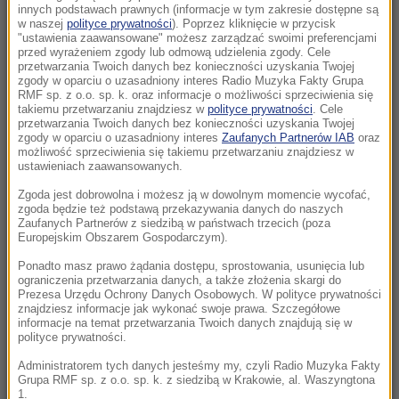
13:16
innych podstawach prawnych (informacje w tym zakresie dostępne są
Zwłoki 40-latki leżały w polu. Są zatrzymani w
w naszej
polityce prywatności
). Poprzez kliknięcie w przycisk
"ustawienia zaawansowane" możesz zarządzać swoimi preferencjami
sprawie makabrycznej zbrodni
przed wyrażeniem zgody lub odmową udzielenia zgody. Cele
przetwarzania Twoich danych bez konieczności uzyskania Twojej
zgody w oparciu o uzasadniony interes Radio Muzyka Fakty Grupa
13:12
RMF sp. z o.o. sp. k. oraz informacje o możliwości sprzeciwienia się
Na Wołyniu odkryto szczątki 55 osób, w tym
takiemu przetwarzaniu znajdziesz w
polityce prywatności
. Cele
przetwarzania Twoich danych bez konieczności uzyskania Twojej
26 dzieci. IPN ujawnia szczegóły
zgody w oparciu o uzasadniony interes
Zaufanych Partnerów IAB
oraz
możliwość sprzeciwienia się takiemu przetwarzaniu znajdziesz w
13:10
ustawieniach zaawansowanych.
Tajny plan rządu Orbana wyszedł na jaw.
Zgoda jest dobrowolna i możesz ją w dowolnym momencie wycofać,
Chcieli wydać fortunę w stolicy Belgii
zgoda będzie też podstawą przekazywania danych do naszych
Zaufanych Partnerów z siedzibą w państwach trzecich (poza
Europejskim Obszarem Gospodarczym).
13:10
Czarnek do wymiany? Kaczyński komentuje
Ponadto masz prawo żądania dostępu, sprostowania, usunięcia lub
ograniczenia przetwarzania danych, a także złożenia skargi do
spekulacje ws. kandydata na premiera
Prezesa Urzędu Ochrony Danych Osobowych. W polityce prywatności
znajdziesz informacje jak wykonać swoje prawa. Szczegółowe
informacje na temat przetwarzania Twoich danych znajdują się w
12:45
polityce prywatności.
Skarb ukryty w glinianym dzbanie. Niezwykłe
znalezisko w lesie
Administratorem tych danych jesteśmy my, czyli Radio Muzyka Fakty
Grupa RMF sp. z o.o. sp. k. z siedzibą w Krakowie, al. Waszyngtona
1.