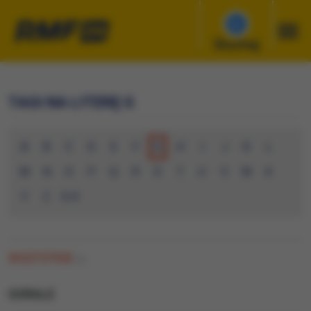
Słuchaj
TAGI NA LITERĘ G
A
B
C
D
E
F
G
H
I
J
K
L
M
N
O
P
Q
R
S
T
U
V
W
X
Y
Z
0-9
WSZYSTKIE
(0)
GORALE