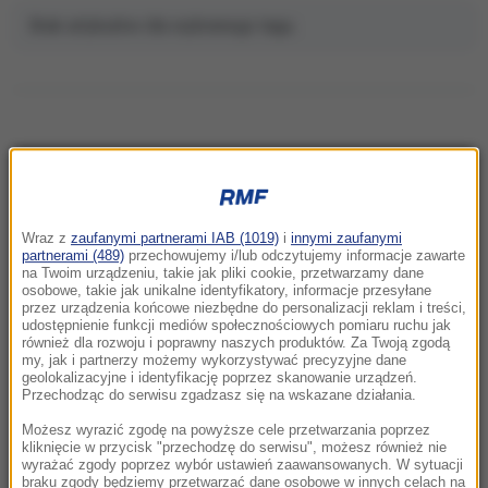
Brak artykułów dla wybranego tagu.
NAJNOWSZE
Wraz z
zaufanymi partnerami IAB (1019)
i
innymi zaufanymi
13:43
partnerami (489)
przechowujemy i/lub odczytujemy informacje zawarte
Tureckie samoloty naruszyły grecką
na Twoim urządzeniu, takie jak pliki cookie, przetwarzamy dane
osobowe, takie jak unikalne identyfikatory, informacje przesyłane
przestrzeń 17 razy. Symulowana bitwa w
przez urządzenia końcowe niezbędne do personalizacji reklam i treści,
powietrzu
udostępnienie funkcji mediów społecznościowych pomiaru ruchu jak
również dla rozwoju i poprawny naszych produktów. Za Twoją zgodą
my, jak i partnerzy możemy wykorzystywać precyzyjne dane
13:37
geolokalizacyjne i identyfikację poprzez skanowanie urządzeń.
Poważne zanieczyszczenie wodociągu.
Przechodząc do serwisu zgadzasz się na wskazane działania.
Większość mieszkańców miasta bez wody
Możesz wyrazić zgodę na powyższe cele przetwarzania poprzez
pitnej
kliknięcie w przycisk "przechodzę do serwisu", możesz również nie
wyrażać zgody poprzez wybór ustawień zaawansowanych. W sytuacji
braku zgody będziemy przetwarzać dane osobowe w innych celach na