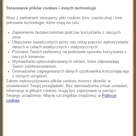
12:45
Stosowanie plików cookies i innych technologii
Pobicie w centrum Warszawy. Policja
komentuje nagranie
Wraz z partnerami stosujemy pliki cookies (tzw. ciasteczka) i inne
pokrewne technologie, które mają na celu:
Zapewnienie bezpieczeństwa podczas korzystania z naszych
stron
Ulepszenie świadczonych przez nas usług poprzez wykorzystanie
danych w celach analitycznych i statystycznych
Poranna rozmowa w RMF FM
Poznanie Twoich preferencji na podstawie sposobu korzystania z
naszych serwisów
Gościem Marcin Mastalerek
Wyświetlanie spersonalizowanych reklam, które odpowiadają
Twoim zainteresowaniom
Gromadzenie zagregowanych danych użytkownika korzystającego
z różnych urządzeń
Zakres wykorzystywania plików cookies możesz określić w
NAJPOPULARNIEJSZE
ustawieniach Twojej przeglądarki. Bez wprowadzenia zmian ustawień,
informacje w plikach cookies mogą być zapisywane w pamięci
Twojego urządzenia. Więcej szczegółów znajdziesz w
Polityce
Niedziela, 2 sierpnia 2026 (16:32)
cookies
.
Gdzie żyje się najlepiej? Oto raj dla emigrantów
Sobota, 1 sierpnia 2026 (15:39)
Sumy opanowały jezioro Garda. Włosi przygotowali