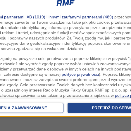
i partnerami IAB (1019)
i
innymi zaufanymi partnerami (489)
przechow
ormacje zawarte na Twoim urządzeniu, takie jak pliki cookie, przetwar
jak unikalne identyfikatory, informacje przesyłane przez urządzenia k
i reklam i treści, udostępnienie funkcji mediów społecznościowych pom
woju i poprawny naszych produktów. Za Twoją zgodą my, jak i partner
recyzyjne dane geolokalizacyjne i identyfikację poprzez skanowanie u
serwisu zgadzasz się na wskazane działania.
zgodę na powyższe cele przetwarzania poprzez kliknięcie w przycisk 
z również nie wyrażać zgody poprzez wybór ustawień zaawansowanych
dziemy przetwarzać dane osobowe w innych celach na innych podsta
ym zakresie dostępne są w naszej
polityce prywatności
). Poprzez kliknię
awansowane" możesz zarządzać swoimi preferencjami przed wyrażenie
ia zgody. Cele przetwarzania Twoich danych bez konieczności uzyska
 o uzasadniony interes Radio Muzyka Fakty Grupa RMF sp. z o.o. sp. k
żliwości sprzeciwienia się takiemu przetwarzaniu znajdziesz w
polityce
nia Twoich danych bez konieczności uzyskania Twojej zgody w oparci
ch Partnerów IAB
oraz możliwość sprzeciwienia się takiemu przetwarza
IENIA ZAAWANSOWANE
PRZEJDŹ DO SERW
aawansowanych.
rowolna i możesz ją w dowolnym momencie wycofać, zgoda będzie też
anych do naszych Zaufanych Partnerów z siedzibą w państwach trzec