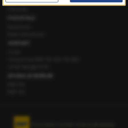
Staż w RMF24
Patronaty
POZOSTAŁE
Newsroom
Radio internetowe
KONTAKT
O nas
Gorąca Linia RMF FM: 600 700 800
email: fakty@rmf.fm
APLIKACJE MOBILNE
RMF FM
RMF ON
Korzystanie z portalu oznacza akceptację