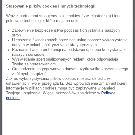
Oto ilu Ukraińców pracuje u nas legalnie
Stosowanie plików cookies i innych technologii
Wraz z partnerami stosujemy pliki cookies (tzw. ciasteczka) i inne
pokrewne technologie, które mają na celu:
Zapewnienie bezpieczeństwa podczas korzystania z naszych
Poranna rozmowa w RMF FM
stron
Ulepszenie świadczonych przez nas usług poprzez wykorzystanie
Gościem Marcin Mastalerek
danych w celach analitycznych i statystycznych
Poznanie Twoich preferencji na podstawie sposobu korzystania z
naszych serwisów
Wyświetlanie spersonalizowanych reklam, które odpowiadają
Twoim zainteresowaniom
NAJPOPULARNIEJSZE
Gromadzenie zagregowanych danych użytkownika korzystającego
z różnych urządzeń
Zakres wykorzystywania plików cookies możesz określić w
Niedziela, 2 sierpnia 2026 (16:32)
ustawieniach Twojej przeglądarki. Bez wprowadzenia zmian ustawień,
informacje w plikach cookies mogą być zapisywane w pamięci
Gdzie żyje się najlepiej? Oto raj dla emigrantów
Twojego urządzenia. Więcej szczegółów znajdziesz w
Polityce
cookies
.
Sobota, 1 sierpnia 2026 (15:39)
Sumy opanowały jezioro Garda. Włosi przygotowali
100 tys. euro dla tych, którzy je złowią