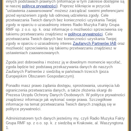
latek podejrzewany o zabójstwo
innych podstawach prawnych (informacje w tym zakresie dostępne są
w naszej
polityce prywatności
). Poprzez kliknięcie w przycisk
"ustawienia zaawansowane" możesz zarządzać swoimi preferencjami
10:00
przed wyrażeniem zgody lub odmową udzielenia zgody. Cele
Nie tylko dla rodzin! Odkryj, w czym może
przetwarzania Twoich danych bez konieczności uzyskania Twojej
zgody w oparciu o uzasadniony interes Radio Muzyka Fakty Grupa
pomóc terapia systemowa
RMF sp. z o.o. sp. k. oraz informacje o możliwości sprzeciwienia się
takiemu przetwarzaniu znajdziesz w
polityce prywatności
. Cele
przetwarzania Twoich danych bez konieczności uzyskania Twojej
09:51
zgody w oparciu o uzasadniony interes
Zaufanych Partnerów IAB
oraz
Groźny wypadek w Pułankowicach. Zderzenie
możliwość sprzeciwienia się takiemu przetwarzaniu znajdziesz w
ustawieniach zaawansowanych.
busa z osobówką, wielu rannych
Zgoda jest dobrowolna i możesz ją w dowolnym momencie wycofać,
09:21
zgoda będzie też podstawą przekazywania danych do naszych
Zaufanych Partnerów z siedzibą w państwach trzecich (poza
UEFA spłaciła kochankę Infantino? Sensacyjne
Europejskim Obszarem Gospodarczym).
doniesienia brytyjskiej prasy
Ponadto masz prawo żądania dostępu, sprostowania, usunięcia lub
ograniczenia przetwarzania danych, a także złożenia skargi do
09:02
Prezesa Urzędu Ochrony Danych Osobowych. W polityce prywatności
Katastrofa w Utah. Śmigłowiec gaśniczy
znajdziesz informacje jak wykonać swoje prawa. Szczegółowe
informacje na temat przetwarzania Twoich danych znajdują się w
rozbił się podczas walki z pożarem
polityce prywatności.
Administratorem tych danych jesteśmy my, czyli Radio Muzyka Fakty
08:20
Grupa RMF sp. z o.o. sp. k. z siedzibą w Krakowie, al. Waszyngtona
PiS chce deportacji, rzeczniczka podaje dane.
1.