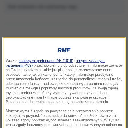
Brak artykułów dla wybranego tagu.
NAJNOWSZE
Wraz z
zaufanymi partnerami IAB (1019)
i
innymi zaufanymi
11:06
partnerami (489)
przechowujemy i/lub odczytujemy informacje zawarte
na Twoim urządzeniu, takie jak pliki cookie, przetwarzamy dane
Anastazja Kuś mistrzynią świata.
osobowe, takie jak unikalne identyfikatory, informacje przesyłane
Historyczne złoto dla Polski
przez urządzenia końcowe niezbędne do personalizacji reklam i treści,
udostępnienie funkcji mediów społecznościowych pomiaru ruchu jak
również dla rozwoju i poprawny naszych produktów. Za Twoją zgodą
10:54
my, jak i partnerzy możemy wykorzystywać precyzyjne dane
Rolnik z Ostropy zaorał nowy asfalt. Policja
geolokalizacyjne i identyfikację poprzez skanowanie urządzeń.
Przechodząc do serwisu zgadzasz się na wskazane działania.
zatrzymała mężczyznę
Możesz wyrazić zgodę na powyższe cele przetwarzania poprzez
10:26
kliknięcie w przycisk "przechodzę do serwisu", możesz również nie
wyrażać zgody poprzez wybór ustawień zaawansowanych. W sytuacji
To nie był głupi żart. Przebrany za klauna 15-
braku zgody będziemy przetwarzać dane osobowe w innych celach na