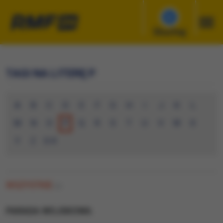
Słuchaj
TAGI NA LITERĘ P
A
B
C
D
E
F
G
H
I
J
K
L
M
N
O
P
Q
R
S
T
U
V
W
X
Y
Z
0-9
WSZYSTKIE
(0)
PARADA WOJSKOWA