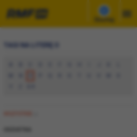
Słuchaj
TAGI NA LITERĘ O
A
B
C
D
E
F
G
H
I
J
K
L
M
N
O
P
Q
R
S
T
U
V
W
X
Y
Z
0-9
WSZYSTKIE
(0)
OSZUSTKA