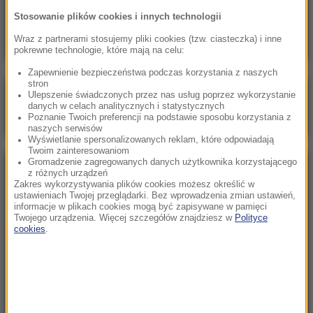
Pożar samochodu z namiotem na kempingu w
Stosowanie plików cookies i innych technologii
Parku Śląskim
Wraz z partnerami stosujemy pliki cookies (tzw. ciasteczka) i inne
pokrewne technologie, które mają na celu:
Zapewnienie bezpieczeństwa podczas korzystania z naszych
stron
Poranna rozmowa w RMF FM
Ulepszenie świadczonych przez nas usług poprzez wykorzystanie
danych w celach analitycznych i statystycznych
Gościem Marcin Mastalerek
Poznanie Twoich preferencji na podstawie sposobu korzystania z
naszych serwisów
Wyświetlanie spersonalizowanych reklam, które odpowiadają
Twoim zainteresowaniom
Gromadzenie zagregowanych danych użytkownika korzystającego
NAJPOPULARNIEJSZE
z różnych urządzeń
Zakres wykorzystywania plików cookies możesz określić w
ustawieniach Twojej przeglądarki. Bez wprowadzenia zmian ustawień,
informacje w plikach cookies mogą być zapisywane w pamięci
Niedziela, 2 sierpnia 2026 (16:32)
Twojego urządzenia. Więcej szczegółów znajdziesz w
Polityce
Gdzie żyje się najlepiej? Oto raj dla emigrantów
cookies
.
Sobota, 1 sierpnia 2026 (15:39)
Sumy opanowały jezioro Garda. Włosi przygotowali
100 tys. euro dla tych, którzy je złowią