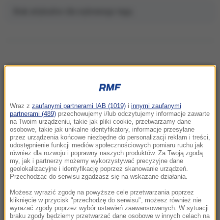
Brak artykułów dla wybranego tagu.
NAJNOWSZE
Wraz z
zaufanymi partnerami IAB (1019)
i
innymi zaufanymi
13:50
partnerami (489)
przechowujemy i/lub odczytujemy informacje zawarte
Wyzywał Ukraińców w Krakowie. Sam zgłosił
na Twoim urządzeniu, takie jak pliki cookie, przetwarzamy dane
osobowe, takie jak unikalne identyfikatory, informacje przesyłane
się na policję
przez urządzenia końcowe niezbędne do personalizacji reklam i treści,
udostępnienie funkcji mediów społecznościowych pomiaru ruchu jak
również dla rozwoju i poprawny naszych produktów. Za Twoją zgodą
13:47
my, jak i partnerzy możemy wykorzystywać precyzyjne dane
Czekaliśmy na to aż 27 lat. 12 sierpnia 2026
geolokalizacyjne i identyfikację poprzez skanowanie urządzeń.
roku przejdzie do historii
Przechodząc do serwisu zgadzasz się na wskazane działania.
Możesz wyrazić zgodę na powyższe cele przetwarzania poprzez
13:37
kliknięcie w przycisk "przechodzę do serwisu", możesz również nie
wyrażać zgody poprzez wybór ustawień zaawansowanych. W sytuacji
Burze i upały wracają do Polski. IMGW
braku zgody będziemy przetwarzać dane osobowe w innych celach na