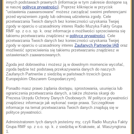
ostrzega przed gorącym początkiem
innych podstawach prawnych (informacje w tym zakresie dostępne są
w naszej
polityce prywatności
). Poprzez kliknięcie w przycisk
tygodnia
"ustawienia zaawansowane" możesz zarządzać swoimi preferencjami
przed wyrażeniem zgody lub odmową udzielenia zgody. Cele
13:12
przetwarzania Twoich danych bez konieczności uzyskania Twojej
zgody w oparciu o uzasadniony interes Radio Muzyka Fakty Grupa
Odszedł Ryszard Zarudzki - były wiceminister
RMF sp. z o.o. sp. k. oraz informacje o możliwości sprzeciwienia się
rolnictwa i wiceprezes ARiMR
takiemu przetwarzaniu znajdziesz w
polityce prywatności
. Cele
przetwarzania Twoich danych bez konieczności uzyskania Twojej
zgody w oparciu o uzasadniony interes
Zaufanych Partnerów IAB
oraz
12:47
możliwość sprzeciwienia się takiemu przetwarzaniu znajdziesz w
Eksplozja drona w pobliżu gazociągu. Premier
ustawieniach zaawansowanych.
Bułgarii: Służby są na miejscu wybuchu
Zgoda jest dobrowolna i możesz ją w dowolnym momencie wycofać,
zgoda będzie też podstawą przekazywania danych do naszych
Zaufanych Partnerów z siedzibą w państwach trzecich (poza
12:42
Europejskim Obszarem Gospodarczym).
Kto był najlepszym prezydentem Polski?
Zdecydowana przewaga lidera
Ponadto masz prawo żądania dostępu, sprostowania, usunięcia lub
ograniczenia przetwarzania danych, a także złożenia skargi do
Prezesa Urzędu Ochrony Danych Osobowych. W polityce prywatności
12:15
znajdziesz informacje jak wykonać swoje prawa. Szczegółowe
informacje na temat przetwarzania Twoich danych znajdują się w
Ktoś potrącił kobietę i uciekł. Policja szuka
polityce prywatności.
świadków śmiertelnego wypadku
Administratorem tych danych jesteśmy my, czyli Radio Muzyka Fakty
Grupa RMF sp. z o.o. sp. k. z siedzibą w Krakowie, al. Waszyngtona
11:57
1.