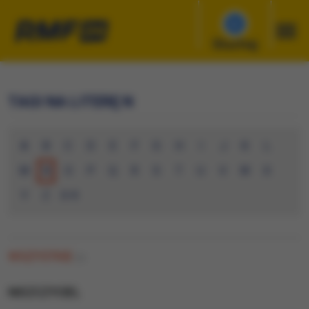
Słuchaj
TAGI NA LITERĘ N
A
B
C
D
E
F
G
H
I
J
K
L
M
N
O
P
Q
R
S
T
U
V
W
X
Y
Z
0-9
WSZYSTKIE
(0)
NISZCZYCIEL