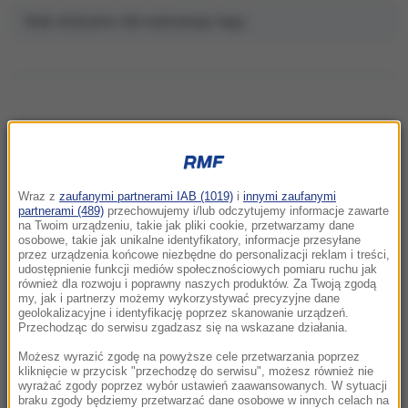
Brak artykułów dla wybranego tagu.
NAJNOWSZE
Wraz z
zaufanymi partnerami IAB (1019)
i
innymi zaufanymi
14:19
partnerami (489)
przechowujemy i/lub odczytujemy informacje zawarte
TISZA zdecydowała. Jest kandydat na
na Twoim urządzeniu, takie jak pliki cookie, przetwarzamy dane
osobowe, takie jak unikalne identyfikatory, informacje przesyłane
prezydenta Węgier
przez urządzenia końcowe niezbędne do personalizacji reklam i treści,
udostępnienie funkcji mediów społecznościowych pomiaru ruchu jak
również dla rozwoju i poprawny naszych produktów. Za Twoją zgodą
13:50
my, jak i partnerzy możemy wykorzystywać precyzyjne dane
Wyzywał Ukraińców w Krakowie. Sam zgłosił
geolokalizacyjne i identyfikację poprzez skanowanie urządzeń.
się na policję
Przechodząc do serwisu zgadzasz się na wskazane działania.
Możesz wyrazić zgodę na powyższe cele przetwarzania poprzez
13:47
kliknięcie w przycisk "przechodzę do serwisu", możesz również nie
wyrażać zgody poprzez wybór ustawień zaawansowanych. W sytuacji
Czekaliśmy na to aż 27 lat. 12 sierpnia 2026
braku zgody będziemy przetwarzać dane osobowe w innych celach na