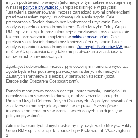
roku przejdzie do historii
innych podstawach prawnych (informacje w tym zakresie dostępne są
w naszej
polityce prywatności
). Poprzez kliknięcie w przycisk
"ustawienia zaawansowane" możesz zarządzać swoimi preferencjami
13:37
przed wyrażeniem zgody lub odmową udzielenia zgody. Cele
Burze i upały wracają do Polski. IMGW
przetwarzania Twoich danych bez konieczności uzyskania Twojej
zgody w oparciu o uzasadniony interes Radio Muzyka Fakty Grupa
ostrzega przed gorącym początkiem
RMF sp. z o.o. sp. k. oraz informacje o możliwości sprzeciwienia się
tygodnia
takiemu przetwarzaniu znajdziesz w
polityce prywatności
. Cele
przetwarzania Twoich danych bez konieczności uzyskania Twojej
zgody w oparciu o uzasadniony interes
Zaufanych Partnerów IAB
oraz
13:12
możliwość sprzeciwienia się takiemu przetwarzaniu znajdziesz w
Odszedł Ryszard Zarudzki - były wiceminister
ustawieniach zaawansowanych.
rolnictwa i wiceprezes ARiMR
Zgoda jest dobrowolna i możesz ją w dowolnym momencie wycofać,
zgoda będzie też podstawą przekazywania danych do naszych
Zaufanych Partnerów z siedzibą w państwach trzecich (poza
12:47
Europejskim Obszarem Gospodarczym).
Eksplozja drona w pobliżu gazociągu. Premier
Bułgarii: Nie ma ofiar
Ponadto masz prawo żądania dostępu, sprostowania, usunięcia lub
ograniczenia przetwarzania danych, a także złożenia skargi do
Prezesa Urzędu Ochrony Danych Osobowych. W polityce prywatności
12:42
znajdziesz informacje jak wykonać swoje prawa. Szczegółowe
informacje na temat przetwarzania Twoich danych znajdują się w
Kto najlepszym prezydentem Polski?
polityce prywatności.
Zdecydowana przewaga lidera
Administratorem tych danych jesteśmy my, czyli Radio Muzyka Fakty
Grupa RMF sp. z o.o. sp. k. z siedzibą w Krakowie, al. Waszyngtona
12:15
1.