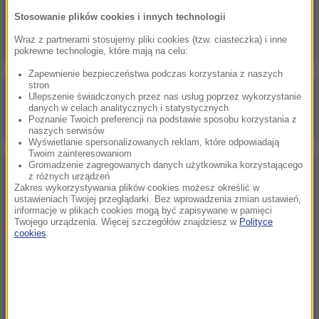
Ktoś potrącił kobietę i uciekł. Policja szuka
Stosowanie plików cookies i innych technologii
świadków śmiertelnego wypadku
Wraz z partnerami stosujemy pliki cookies (tzw. ciasteczka) i inne
pokrewne technologie, które mają na celu:
Zapewnienie bezpieczeństwa podczas korzystania z naszych
stron
Poranna rozmowa w RMF FM
Ulepszenie świadczonych przez nas usług poprzez wykorzystanie
danych w celach analitycznych i statystycznych
Gościem Marcin Mastalerek
Poznanie Twoich preferencji na podstawie sposobu korzystania z
naszych serwisów
Wyświetlanie spersonalizowanych reklam, które odpowiadają
Twoim zainteresowaniom
Gromadzenie zagregowanych danych użytkownika korzystającego
NAJPOPULARNIEJSZE
z różnych urządzeń
Zakres wykorzystywania plików cookies możesz określić w
ustawieniach Twojej przeglądarki. Bez wprowadzenia zmian ustawień,
informacje w plikach cookies mogą być zapisywane w pamięci
Sobota, 1 sierpnia 2026 (15:39)
Twojego urządzenia. Więcej szczegółów znajdziesz w
Polityce
Sumy opanowały jezioro Garda. Włosi przygotowali
cookies
.
100 tys. euro dla tych, którzy je złowią
Niedziela, 2 sierpnia 2026 (16:32)
Gdzie żyje się najlepiej? Oto raj dla emigrantów