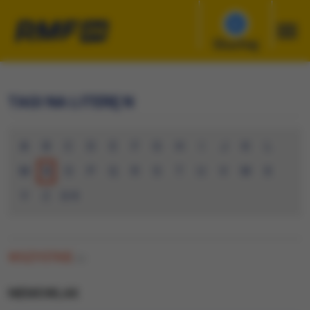
Słuchaj
TAGI NA LITERĘ N
A
B
C
D
E
F
G
H
I
J
K
L
M
N
O
P
Q
R
S
T
U
V
W
X
Y
Z
0-9
WSZYSTKIE
(0)
NIEMOWLAK