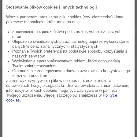
Oto nowy najdroższy kraj na świecie.
Stosowanie plików cookies i innych technologii
Turystyczny boom nakręca spiralę cen
Wraz z partnerami stosujemy pliki cookies (tzw. ciasteczka) i inne
pokrewne technologie, które mają na celu:
Zapewnienie bezpieczeństwa podczas korzystania z naszych
stron
Poranna rozmowa w RMF FM
Ulepszenie świadczonych przez nas usług poprzez wykorzystanie
danych w celach analitycznych i statystycznych
Gościem Marcin Mastalerek
Poznanie Twoich preferencji na podstawie sposobu korzystania z
naszych serwisów
Wyświetlanie spersonalizowanych reklam, które odpowiadają
Twoim zainteresowaniom
Gromadzenie zagregowanych danych użytkownika korzystającego
NAJPOPULARNIEJSZE
z różnych urządzeń
Zakres wykorzystywania plików cookies możesz określić w
ustawieniach Twojej przeglądarki. Bez wprowadzenia zmian ustawień,
informacje w plikach cookies mogą być zapisywane w pamięci
Niedziela, 2 sierpnia 2026 (16:32)
Twojego urządzenia. Więcej szczegółów znajdziesz w
Polityce
Gdzie żyje się najlepiej? Oto raj dla emigrantów
cookies
.
Sobota, 1 sierpnia 2026 (15:39)
Sumy opanowały jezioro Garda. Włosi przygotowali
100 tys. euro dla tych, którzy je złowią