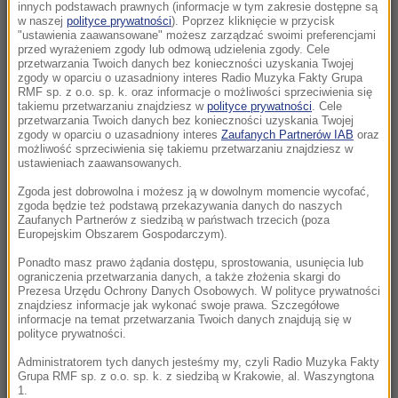
Dwoje dzieci topiło się w zbiorniku
innych podstawach prawnych (informacje w tym zakresie dostępne są
w naszej
polityce prywatności
). Poprzez kliknięcie w przycisk
przeciwpożarowym
"ustawienia zaawansowane" możesz zarządzać swoimi preferencjami
przed wyrażeniem zgody lub odmową udzielenia zgody. Cele
17:32
przetwarzania Twoich danych bez konieczności uzyskania Twojej
zgody w oparciu o uzasadniony interes Radio Muzyka Fakty Grupa
Pożar nad jeziorem Garda. Ewakuacja,
RMF sp. z o.o. sp. k. oraz informacje o możliwości sprzeciwienia się
"przerażające sceny”
takiemu przetwarzaniu znajdziesz w
polityce prywatności
. Cele
przetwarzania Twoich danych bez konieczności uzyskania Twojej
zgody w oparciu o uzasadniony interes
Zaufanych Partnerów IAB
oraz
17:31
możliwość sprzeciwienia się takiemu przetwarzaniu znajdziesz w
Ognisko gruźlicy w warszawskiej placówce.
ustawieniach zaawansowanych.
Dzieci objęte diagnostyką
Zgoda jest dobrowolna i możesz ją w dowolnym momencie wycofać,
zgoda będzie też podstawą przekazywania danych do naszych
Zaufanych Partnerów z siedzibą w państwach trzecich (poza
17:17
Europejskim Obszarem Gospodarczym).
Dunaj wysycha i odsłania nazistowskie wraki.
W środku wciąż jest amunicja
Ponadto masz prawo żądania dostępu, sprostowania, usunięcia lub
ograniczenia przetwarzania danych, a także złożenia skargi do
Prezesa Urzędu Ochrony Danych Osobowych. W polityce prywatności
17:09
znajdziesz informacje jak wykonać swoje prawa. Szczegółowe
informacje na temat przetwarzania Twoich danych znajdują się w
Protest przeciw fasiągom do Morskiego Oka.
polityce prywatności.
Wozacy odpierają zarzuty
Administratorem tych danych jesteśmy my, czyli Radio Muzyka Fakty
Grupa RMF sp. z o.o. sp. k. z siedzibą w Krakowie, al. Waszyngtona
17:05
1.