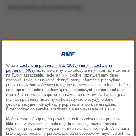
Brak artykułów dla wybranego tagu.
NAJNOWSZE
Wraz z
zaufanymi partnerami IAB (1019)
i
innymi zaufanymi
18:26
partnerami (489)
przechowujemy i/lub odczytujemy informacje zawarte
„Potrzebujemy skoku rozwojowego”.
na Twoim urządzeniu, takie jak pliki cookie, przetwarzamy dane
osobowe, takie jak unikalne identyfikatory, informacje przesyłane
Drewnicki z PiS zaczął zbierać podpisy
przez urządzenia końcowe niezbędne do personalizacji reklam i treści,
Krakowian
udostępnienie funkcji mediów społecznościowych pomiaru ruchu jak
również dla rozwoju i poprawny naszych produktów. Za Twoją zgodą
my, jak i partnerzy możemy wykorzystywać precyzyjne dane
18:11
geolokalizacyjne i identyfikację poprzez skanowanie urządzeń.
Blisko sto osób ewakuowano z hotelu w
Przechodząc do serwisu zgadzasz się na wskazane działania.
Olsztynie. Zawaliła się ściana budynku
Możesz wyrazić zgodę na powyższe cele przetwarzania poprzez
kliknięcie w przycisk "przechodzę do serwisu", możesz również nie
wyrażać zgody poprzez wybór ustawień zaawansowanych. W sytuacji
18:00
braku zgody będziemy przetwarzać dane osobowe w innych celach na