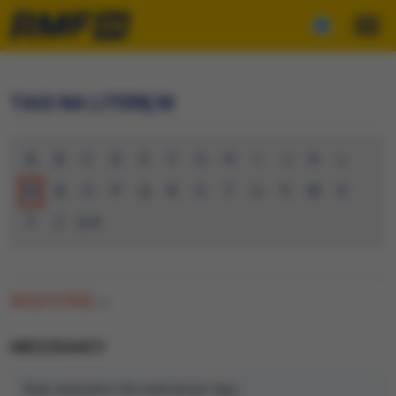
TAGI NA LITERĘ M
A
B
C
D
E
F
G
H
I
J
K
L
M
N
O
P
Q
R
S
T
U
V
W
X
Y
Z
0-9
WSZYSTKIE
(0)
MIESZKANCY
Brak artykułów dla wybranego tagu.