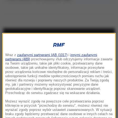
NAJNOWSZE
20:12
Wraz z
zaufanymi partnerami IAB (1017)
i
innymi zaufanymi
Wielki i wydrukowany w 3D. Szkielet legendy
partnerami (489)
przechowujemy i/lub odczytujemy informacje zawarte
w warszawskim zoo
na Twoim urządzeniu, takie jak pliki cookie, przetwarzamy dane
osobowe, takie jak unikalne identyfikatory, informacje przesyłane
przez urządzenia końcowe niezbędne do personalizacji reklam i treści,
20:05
udostępnienie funkcji mediów społecznościowych pomiaru ruchu jak
Pogrzeb Andrzeja Morozowskiego 14
również dla rozwoju i poprawny naszych produktów. Za Twoją zgodą
my, jak i partnerzy możemy wykorzystywać precyzyjne dane
sierpnia. Gdzie spocznie?
geolokalizacyjne i identyfikację poprzez skanowanie urządzeń.
Przechodząc do serwisu zgadzasz się na wskazane działania.
19:50
Możesz wyrazić zgodę na powyższe cele przetwarzania poprzez
Kaszel i pieczenie oczu po kąpieli w termach.
kliknięcie w przycisk "przechodzę do serwisu", możesz również nie
wyrażać zgody poprzez wybór ustawień zaawansowanych. W sytuacji
Tajemniczy incydent na Słowacji
braku zgody będziemy przetwarzać dane osobowe w innych celach na