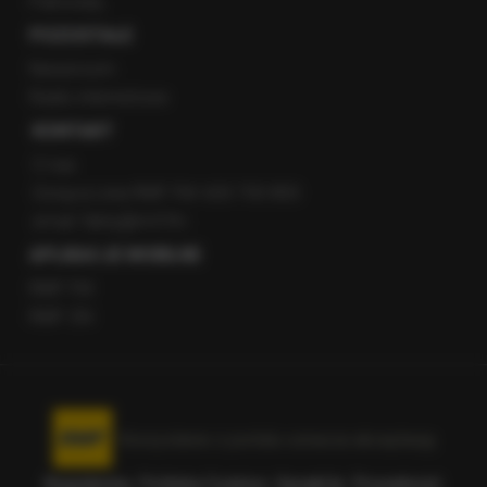
Patronaty
POZOSTAŁE
Newsroom
Radio internetowe
KONTAKT
O nas
Gorąca Linia RMF FM: 600 700 800
email: fakty@rmf.fm
APLIKACJE MOBILNE
RMF FM
RMF ON
Korzystanie z portalu oznacza akceptację
Regulaminu
.
Polityka Cookies
.
SpeakUp
.
Prywatność
.