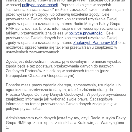
innych podstawach prawnych (informacje w tym zakresie dostępne są
19:49
w naszej
polityce prywatności
). Poprzez kliknięcie w przycisk
"ustawienia zaawansowane" możesz zarządzać swoimi preferencjami
Świętokrzyskie: Konar spadł na pielgrzymów
przed wyrażeniem zgody lub odmową udzielenia zgody. Cele
w czasie burzy
przetwarzania Twoich danych bez konieczności uzyskania Twojej
zgody w oparciu o uzasadniony interes Radio Muzyka Fakty Grupa
RMF sp. z o.o. sp. k. oraz informacje o możliwości sprzeciwienia się
19:14
takiemu przetwarzaniu znajdziesz w
polityce prywatności
. Cele
Polski turysta nie żyje. Tragiczny wypadek w
przetwarzania Twoich danych bez konieczności uzyskania Twojej
zgody w oparciu o uzasadniony interes
Zaufanych Partnerów IAB
oraz
Pirenejach
możliwość sprzeciwienia się takiemu przetwarzaniu znajdziesz w
ustawieniach zaawansowanych.
19:10
Zgoda jest dobrowolna i możesz ją w dowolnym momencie wycofać,
Samodzielnie, drodzy uczniowie. Oto sposób
zgoda będzie też podstawą przekazywania danych do naszych
Danii na nadużywanie AI
Zaufanych Partnerów z siedzibą w państwach trzecich (poza
Europejskim Obszarem Gospodarczym).
19:06
Ponadto masz prawo żądania dostępu, sprostowania, usunięcia lub
ograniczenia przetwarzania danych, a także złożenia skargi do
Prezydent: Z drogi, na którą wszedłem w
Prezesa Urzędu Ochrony Danych Osobowych. W polityce prywatności
kampanii wyborczej, nie zejdę nigdy
znajdziesz informacje jak wykonać swoje prawa. Szczegółowe
informacje na temat przetwarzania Twoich danych znajdują się w
polityce prywatności.
18:55
Amanda Knox wraca z komedią, ale „to nie
Administratorem tych danych jesteśmy my, czyli Radio Muzyka Fakty
Grupa RMF sp. z o.o. sp. k. z siedzibą w Krakowie, al. Waszyngtona
jest temat do żartów”
1.